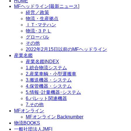
HOME
MFヘッドライン[最新ニュース]
経営／政策
物流・生産拠点
ＩＴ･マテハン
物流･３ＰＬ
グローバル
その他
2022年2月15日以前のMFヘッドライン
産業名鑑
産業名鑑INDEX
1.総合物流システム
2.産業車輌・小型運搬車
3.搬送機器・システム
4.保管機器・システム
5.情報･計量機器･システム
6.パレット関連機器
7.その他
MFオンライン
MFオンライン Backnumber
物流BOOKS
一般社団法人JMFI