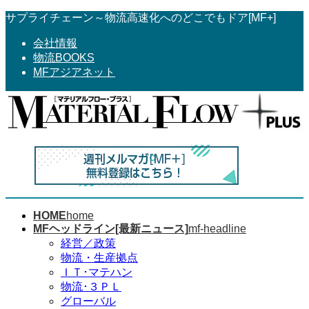
コ
ナ
サプライチェーン～物流高速化へのどこでもドア[MF+]
ン
ビ
会社情報
テ
ゲ
物流BOOKS
ン
ー
MFアジアネット
ツ
シ
へ
ョ
ス
ン
キ
に
ッ
移
プ
動
HOME
home
MFヘッドライン[最新ニュース]
mf-headline
経営／政策
物流・生産拠点
ＩＴ･マテハン
物流･３ＰＬ
グローバル