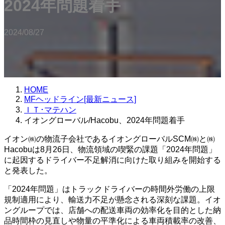
2024年問題着手
2024/08/27
HOME
MFヘッドライン[最新ニュース]
ＩＴ･マテハン
イオングローバル/Hacobu、2024年問題着手
イオン㈱の物流子会社であるイオングローバルSCM㈱と㈱
Hacobuは8月26日、物流領域の喫緊の課題「2024年問題」
に起因するドライバー不足解消に向けた取り組みを開始する
と発表した。
「2024年問題」はトラックドライバーの時間外労働の上限
規制適用により、輸送力不足が懸念される深刻な課題。イオ
ングループでは、店舗への配送車両の効率化を目的とした納
品時間枠の見直しや物量の平準化による車両積載率の改善、