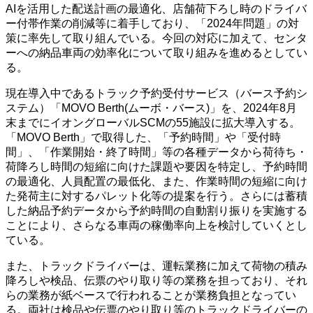
AIを活用した配送計画の最適化、店舗荷下ろし時のドライバ
ー付帯作業の削減等に着手しており、「2024年問題」の対
策に率先して取り組んでいる。今回の対応に加えて、センタ
ーへの納品車両の効率化について取り組みを進めるとしてい
る。
現在導入中であるトラック予約受付サービス（バース予約シ
ステム）「MOVO Berth(ムーボ・バース)」を、2024年8月
末までにイオングローバルSCMの55施設に拡大導入する。
「MOVO Berth」で取得した、「予約時間」や「受付時
間」、「作業開始・終了時間」等の各種データから荷待ち・
荷降ろし時間の短縮に向けた課題や要因を特定し、予約時間
の最適化、人員配置の最低化、また、作業時間の短縮に向け
た発荷主に対するパレット化等の提案を行う。さらには蓄積
した納品予約データから予約時間の自動割り振りを実施する
ことにより、さらなる車両の稼働率向上を検討していくとし
ている。
また、トラックドライバーは、運転業務に加えて荷物の積み
降ろしや検品、伝票のやり取り等の業務を担っており、それ
らの業務が紙ベースで行われることが業務負担となってい
る。両社は検品や伝票のやり取り等のトラックドライバーの