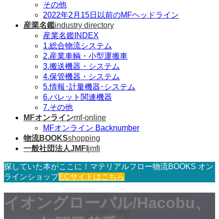
その他
2022年2月15日以前のMFヘッドライン
産業名鑑
industry directory
産業名鑑INDEX
1.総合物流システム
2.産業車輌・小型運搬車
3.搬送機器・システム
4.保管機器・システム
5.情報･計量機器･システム
6.パレット関連機器
7.その他
MFオンライン
mf-online
MFオンライン Backnumber
物流BOOKS
shopping
一般社団法人JMFI
jmfi
探していた本がここに！マテリアルフロー物流BOOKS オン
ラインショップ
ECサイトはこちら
イオングローバル/Hacobu、