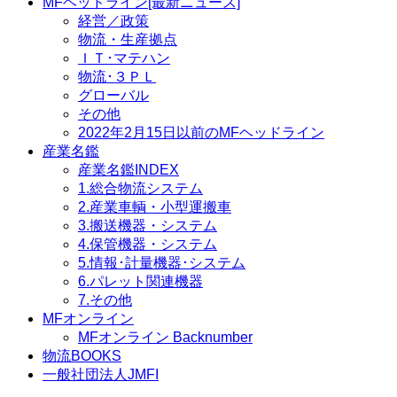
MFヘッドライン[最新ニュース]
経営／政策
物流・生産拠点
ＩＴ･マテハン
物流･３ＰＬ
グローバル
その他
2022年2月15日以前のMFヘッドライン
産業名鑑
産業名鑑INDEX
1.総合物流システム
2.産業車輌・小型運搬車
3.搬送機器・システム
4.保管機器・システム
5.情報･計量機器･システム
6.パレット関連機器
7.その他
MFオンライン
MFオンライン Backnumber
物流BOOKS
一般社団法人JMFI