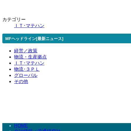
カテゴリー
ＩＴ･マテハン
MFヘッドライン[最新ニュース]
経営／政策
物流・生産拠点
ＩＴ･マテハン
物流･３ＰＬ
グローバル
その他
HOME