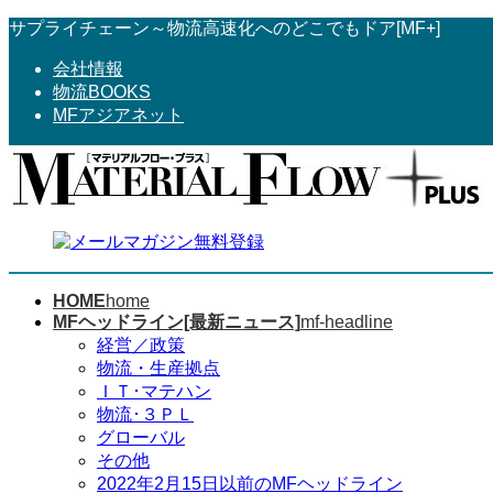
コ
ナ
サプライチェーン～物流高速化へのどこでもドア[MF+]
ン
ビ
会社情報
テ
ゲ
物流BOOKS
ン
ー
MFアジアネット
ツ
シ
へ
ョ
ス
ン
キ
に
ッ
移
プ
動
HOME
home
MFヘッドライン[最新ニュース]
mf-headline
経営／政策
物流・生産拠点
ＩＴ･マテハン
物流･３ＰＬ
グローバル
その他
2022年2月15日以前のMFヘッドライン