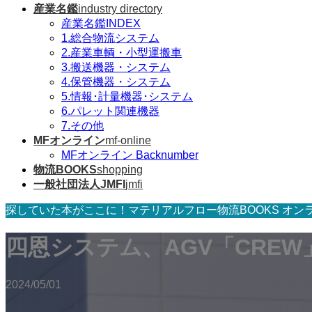
産業名鑑
industry directory
産業名鑑INDEX
1.総合物流システム
2.産業車輌・小型運搬車
3.搬送機器・システム
4.保管機器・システム
5.情報･計量機器･システム
6.パレット関連機器
7.その他
MFオンライン
mf-online
MFオンライン Backnumber
物流BOOKS
shopping
一般社団法人JMFI
jmfi
探していた本がここに！マテリアルフロー物流BOOKS オン
四恩システム、AGV「CRE
2024/05/01