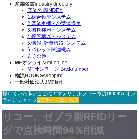
産業名鑑
industry directory
産業名鑑INDEX
1.総合物流システム
2.産業車輌・小型運搬車
3.搬送機器・システム
4.保管機器・システム
5.情報･計量機器･システム
6.パレット関連機器
7.その他
MFオンライン
mf-online
MFオンライン Backnumber
物流BOOKS
shopping
一般社団法人JMFI
jmfi
探していた本がここに！マテリアルフロー物流BOOKS オン
ラインショップ
ECサイトはこちら
リコー、ゼブラ製RFIDリー
ダで点検時間94％削減