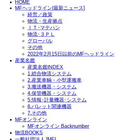
HOME
MFヘッドライン[最新ニュース]
経営／政策
物流・生産拠点
ＩＴ･マテハン
物流･３ＰＬ
グローバル
その他
2022年2月15日以前のMFヘッドライン
産業名鑑
産業名鑑INDEX
1.総合物流システム
2.産業車輌・小型運搬車
3.搬送機器・システム
4.保管機器・システム
5.情報･計量機器･システム
6.パレット関連機器
7.その他
MFオンライン
MFオンライン Backnumber
物流BOOKS
一般社団法人JMFI