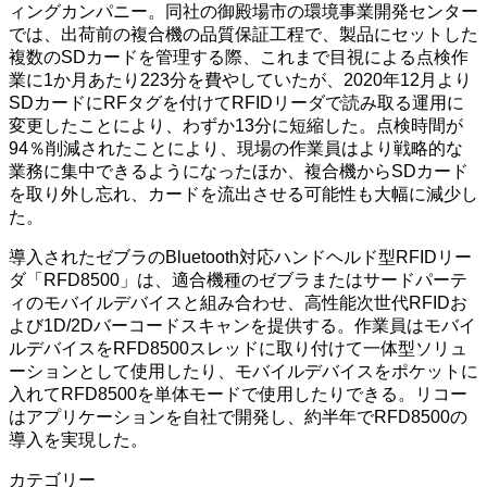
ィングカンパニー。同社の御殿場市の環境事業開発センター
では、出荷前の複合機の品質保証工程で、製品にセットした
複数のSDカードを管理する際、これまで目視による点検作
業に1か月あたり223分を費やしていたが、2020年12月より
SDカードにRFタグを付けてRFIDリーダで読み取る運用に
変更したことにより、わずか13分に短縮した。点検時間が
94％削減されたことにより、現場の作業員はより戦略的な
業務に集中できるようになったほか、複合機からSDカード
を取り外し忘れ、カードを流出させる可能性も大幅に減少し
た。
導入されたゼブラのBluetooth対応ハンドヘルド型RFIDリー
ダ「RFD8500」は、適合機種のゼブラまたはサードパーテ
ィのモバイルデバイスと組み合わせ、高性能次世代RFIDお
よび1D/2Dバーコードスキャンを提供する。作業員はモバイ
ルデバイスをRFD8500スレッドに取り付けて一体型ソリュ
ーションとして使用したり、モバイルデバイスをポケットに
入れてRFD8500を単体モードで使用したりできる。リコー
はアプリケーションを自社で開発し、約半年でRFD8500の
導入を実現した。
カテゴリー