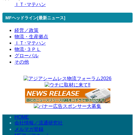
ＩＴ･マテハン
MFヘッドライン[最新ニュース]
経営／政策
物流・生産拠点
ＩＴ･マテハン
物流･３ＰＬ
グローバル
その他
HOME
会社情報／流通研究社
メルマガ登録