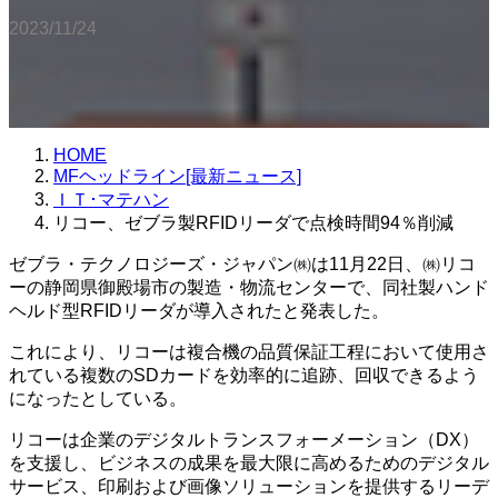
2023/11/24
HOME
MFヘッドライン[最新ニュース]
ＩＴ･マテハン
リコー、ゼブラ製RFIDリーダで点検時間94％削減
ゼブラ・テクノロジーズ・ジャパン㈱は11月22日、㈱リコ
ーの静岡県御殿場市の製造・物流センターで、同社製ハンド
ヘルド型RFIDリーダが導入されたと発表した。
これにより、リコーは複合機の品質保証工程において使用さ
れている複数のSDカードを効率的に追跡、回収できるよう
になったとしている。
リコーは企業のデジタルトランスフォーメーション（DX）
を支援し、ビジネスの成果を最大限に高めるためのデジタル
サービス、印刷および画像ソリューションを提供するリーデ