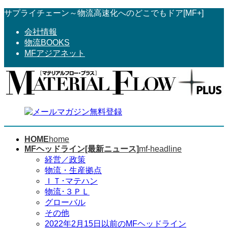
コ
ナ
サプライチェーン～物流高速化へのどこでもドア[MF+]
ン
ビ
会社情報
テ
ゲ
物流BOOKS
ン
ー
MFアジアネット
ツ
シ
へ
ョ
ス
ン
キ
に
ッ
移
プ
動
HOME
home
MFヘッドライン[最新ニュース]
mf-headline
経営／政策
物流・生産拠点
ＩＴ･マテハン
物流･３ＰＬ
グローバル
その他
2022年2月15日以前のMFヘッドライン