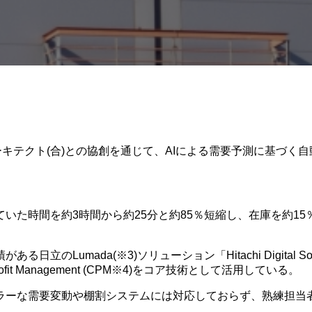
テクト(合)との協創を通じて、AIによる需要予測に基づく自動
た時間を約3時間から約25分と約85％短縮し、在庫を約15
mada(※3)ソリューション「Hitachi Digital Solut
it Management (CPM※4)をコア技術として活用している。
ラーな需要変動や棚割システムには対応しておらず、熟練担当