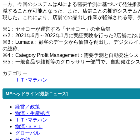
一方、今回のシステムはAIによる需要予測に基づいて発注推奨
減することが可能となった。また、店舗ごとの棚割システム
現した。これにより、店舗での品出し作業が軽減される等、
※1：ヤオコーが運営する「ヤオコー」の全店舗
※2：2021年6月～2022年1月に実証実験を行った2店
※3：Lumada：顧客のデータから価値を創出し、デジタ
の総称。
※4：Category Profit Management：需要
※5：一般食品や雑貨等のグロッサリー部門で、自動発注シ
カテゴリー
ＩＴ･マテハン
MFヘッドライン[最新ニュース]
経営／政策
物流・生産拠点
ＩＴ･マテハン
物流･３ＰＬ
グローバル
その他