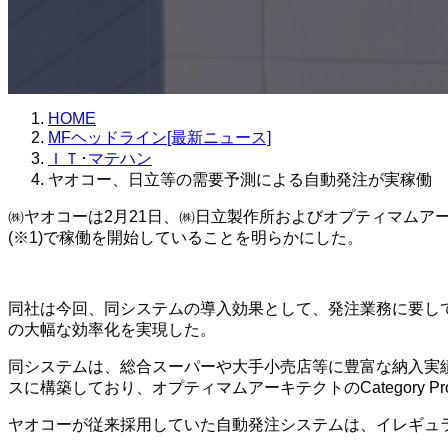
HOME
MFヘッドライン[最新ニュース]
ＩＴ･マテハン
ヤオコー、日立等の需要予測による自動発注が実稼働
㈱ヤオコーは2月21日、㈱日立製作所およびオプティマムアーキ
(※1)で稼働を開始していることを明らかにした。
同社は今回、同システムの導入効果として、発注業務に要してい
の大幅な効率化を実現した。
同システムは、総合スーパーや大手小売店等に豊富な納入実績がある日立のLu
スに構築しており、オプティマムアーキテクトのCategory Prof
ヤオコーが従来採用していた自動発注システムは、イレギュ