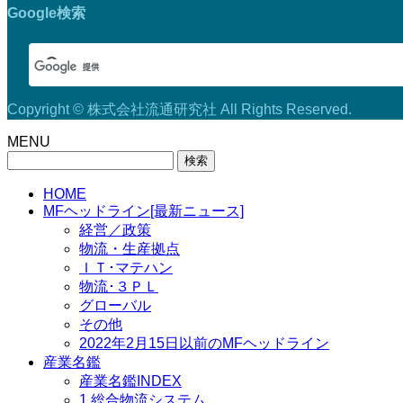
Google検索
Copyright © 株式会社流通研究社 All Rights Reserved.
MENU
検
索:
HOME
MFヘッドライン[最新ニュース]
経営／政策
物流・生産拠点
ＩＴ･マテハン
物流･３ＰＬ
グローバル
その他
2022年2月15日以前のMFヘッドライン
産業名鑑
産業名鑑INDEX
1.総合物流システム