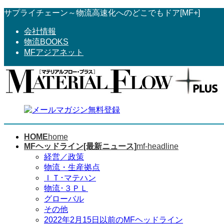
コ
ナ
サプライチェーン～物流高速化へのどこでもドア[MF+]
ン
ビ
会社情報
テ
ゲ
物流BOOKS
ン
ー
MFアジアネット
ツ
シ
へ
ョ
ス
ン
キ
に
ッ
移
プ
動
HOME
home
MFヘッドライン[最新ニュース]
mf-headline
経営／政策
物流・生産拠点
ＩＴ･マテハン
物流･３ＰＬ
グローバル
その他
2022年2月15日以前のMFヘッドライン