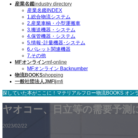
産業名鑑
industry directory
産業名鑑INDEX
1.総合物流システム
2.産業車輌・小型運搬車
3.搬送機器・システム
4.保管機器・システム
5.情報･計量機器･システム
6.パレット関連機器
7.その他
MFオンライン
mf-online
MFオンライン Backnumber
物流BOOKS
shopping
一般社団法人JMFI
jmfi
探していた本がここに！マテリアルフロー物流BOOKS オン
ヤオコー、日立等の需要予測
2023/02/22