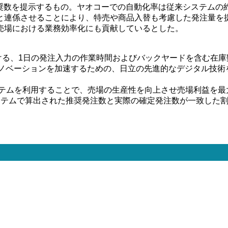
数を提示するもの。ヤオコーでの自動化率は従来システムの約6
と連係させることにより、特売や商品入替も考慮した発注量を
売場における業務効率化にも貢献しているとした。
舗における、1日の発注入力の作業時間およびバックヤードを含む在
ルイノベーションを加速するための、日立の先進的なデジタル技
予測と自動発注システムを利用することで、売場の生産性を向上させ売場
ステムで算出された推奨発注数と実際の確定発注数が一致した