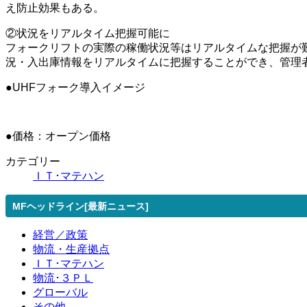
え防止効果もある。
②状況をリアルタイム把握可能に
フォークリフトの実際の稼働状況等はリアルタイムな把握が
況・入出庫情報をリアルタイムに把握することができ、管理
●UHFフォーク導入イメージ
●価格：オープン価格
カテゴリー
ＩＴ･マテハン
MFヘッドライン[最新ニュース]
経営／政策
物流・生産拠点
ＩＴ･マテハン
物流･３ＰＬ
グローバル
その他