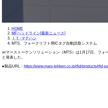
HOME
MFヘッドライン[最新ニュース]
ＩＴ･マテハン
MTS、フォークリフト用ICタグ自動読取システム
㈱マーストーケンソリューション（MTS）は1月17日、フォ
と発表した。
●製品URL：
https://www.mars-tohken.co.jp/rfid/products/rfid-p