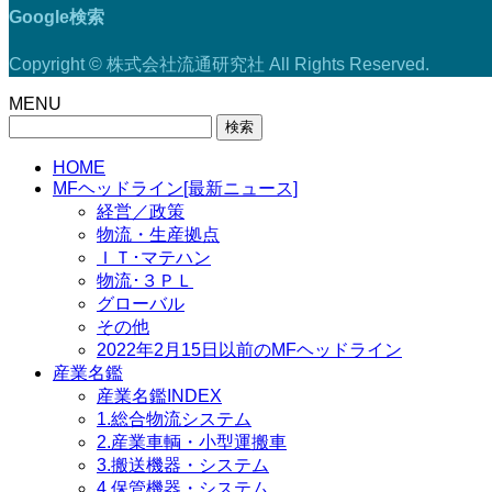
Google検索
Copyright © 株式会社流通研究社 All Rights Reserved.
MENU
検
索:
HOME
MFヘッドライン[最新ニュース]
経営／政策
物流・生産拠点
ＩＴ･マテハン
物流･３ＰＬ
グローバル
その他
2022年2月15日以前のMFヘッドライン
産業名鑑
産業名鑑INDEX
1.総合物流システム
2.産業車輌・小型運搬車
3.搬送機器・システム
4.保管機器・システム