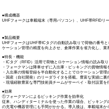
●構成機器
UHFフォークは車載端末（専用パソコン）、UHF帯RFID
●製品概要
UHFフォークはUHF帯ICタグの自動読み取りで荷物の番
ケーション管理の精度を向上させ、倉庫作業を省力化し、業
●特長・機能
・ICタグ（RFID）活用で荷物とロケーション情報の読み取
・フォークマンは降車せずに入出庫・ピッキングの貨物情報
・入出庫の情報登録を半自動化することでロケーション管理
・国産（自社開発）のリーダライタを搭載。豊富な実績に裏
・現場経験豊富な専門技術員チームがサーベイ・取付設置を
●効果
①フォークマンによるピッキング作業を効率化
従来、ハンディターミナルを使った作業の場合、ピッキング
の充電や機器管理にも手間がかかる。導入後は、車載端末か