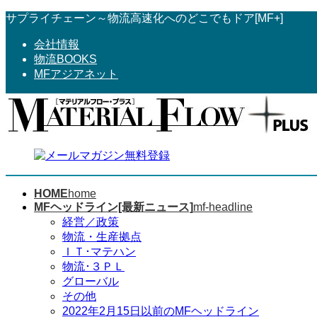
コ
ナ
サプライチェーン～物流高速化へのどこでもドア[MF+]
ン
ビ
会社情報
テ
ゲ
物流BOOKS
ン
ー
MFアジアネット
ツ
シ
へ
ョ
ス
ン
キ
に
ッ
移
プ
動
HOME
home
MFヘッドライン[最新ニュース]
mf-headline
経営／政策
物流・生産拠点
ＩＴ･マテハン
物流･３ＰＬ
グローバル
その他
2022年2月15日以前のMFヘッドライン