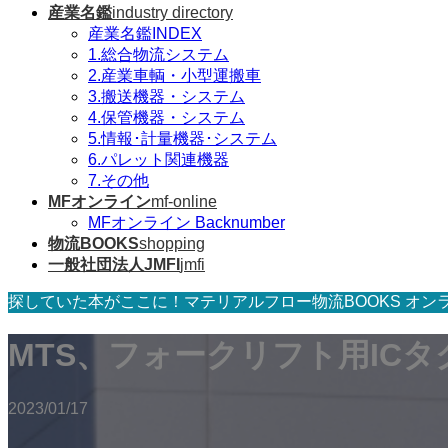
産業名鑑
industry directory
産業名鑑INDEX
1.総合物流システム
2.産業車輌・小型運搬車
3.搬送機器・システム
4.保管機器・システム
5.情報･計量機器･システム
6.パレット関連機器
7.その他
MFオンライン
mf-online
MFオンライン Backnumber
物流BOOKS
shopping
一般社団法人JMFI
jmfi
探していた本がここに！マテリアルフロー物流BOOKS オン
MTS、フォークリフト用IC
2023/01/17