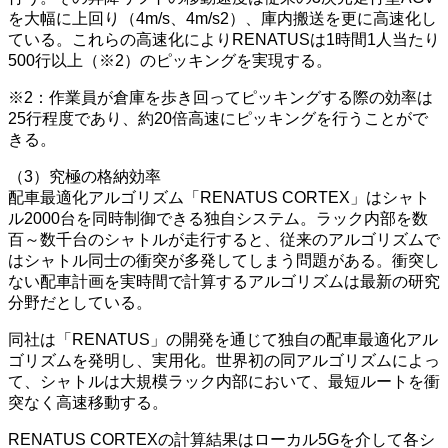
を大幅に上回り（4m/s、4m/s2）、庫内搬送を更に高速化し
ている。これらの高速化によりRENATUSは1時間1人当たり
500行以上（※2）のピッキングを実現する。
※2：作業員が倉庫を歩き回ってピッキングする際の効率は
25行程度であり、約20倍高速にピッキングを行うことがで
きる。
（3）究極の格納効率
配車最適化アルゴリズム「RENATUS CORTEX」はシャト
ル2000台を同時制御できる独自システム。ラック内部を数
百～数千台のシャトルが走行すると、従来のアルゴリズムで
はシャトル同士の衝突が多発してしまう問題がある。衝突し
ない配車計画を実時間で計算するアルゴリズムは最新の研究
分野だとしている。
同社は「RENATUS」の開発を通じて独自の配車最適化アル
ゴリズムを発明し、実用化。世界初の同アルゴリズムによっ
て、シャトルは大規模ラック内部において、最短ルートを衝
突なく高速移動する。
RENATUS CORTEXの計算結果はローカル5Gを介して各シ