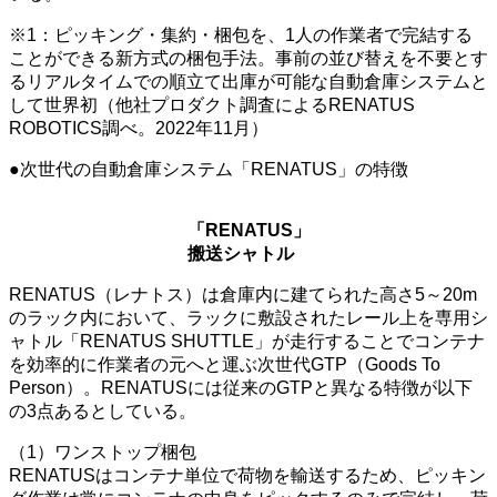
※1：ピッキング・集約・梱包を、1人の作業者で完結する
ことができる新方式の梱包手法。事前の並び替えを不要とす
るリアルタイムでの順立て出庫が可能な自動倉庫システムと
して世界初（他社プロダクト調査によるRENATUS
ROBOTICS調べ。2022年11月）
●次世代の自動倉庫システム「RENATUS」の特徴
「RENATUS」
搬送シャトル
RENATUS（レナトス）は倉庫内に建てられた高さ5～20m
のラック内において、ラックに敷設されたレール上を専用シ
ャトル「RENATUS SHUTTLE」が走行することでコンテナ
を効率的に作業者の元へと運ぶ次世代GTP（Goods To
Person）。RENATUSには従来のGTPと異なる特徴が以下
の3点あるとしている。
（1）ワンストップ梱包
RENATUSはコンテナ単位で荷物を輸送するため、ピッキン