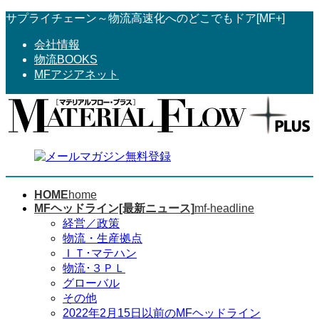
コ
ナ
サプライチェーン～物流高速化へのどこでもドア[MF+]
ン
ビ
会社情報
テ
ゲ
物流BOOKS
ン
ー
MFアジアネット
ツ
シ
へ
ョ
ス
ン
キ
に
ッ
移
プ
動
HOME
home
MFヘッドライン[最新ニュース]
mf-headline
経営／政策
物流・生産拠点
ＩＴ･マテハン
物流･３ＰＬ
グローバル
その他
2022年2月15日以前のMFヘッドライン