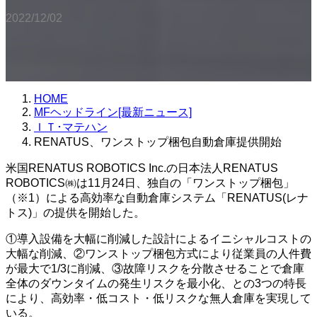
2022/12/02
HOME
MFヘッドライン[最新ニュース]
ＩＴ･マテハン
RENATUS、ワンストップ梱包自動倉庫提供開始
米国RENATUS ROBOTICS Inc.の日本法人RENATUS
ROBOTICS㈱は11月24日、独自の「ワンストップ梱包」
（※1）による高効率な自動倉庫システム「RENATUS(レナ
トス)」の提供を開始した。
①導入設備を大幅に削減した設計によるイニシャルコストの
大幅な削減、②ワンストップ梱包方式により従業員の人件費
が最大で1/3に削減、③故障リスクを分散させることで倉庫
全体のダウンタイムの発生リスクを最小化、との3つの特長
により、高効率・低コスト・低リスクな無人倉庫を実現して
いる。