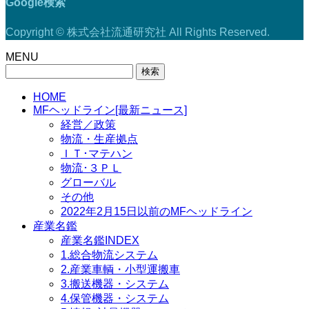
Google検索
Copyright © 株式会社流通研究社 All Rights Reserved.
MENU
検
索:
HOME
MFヘッドライン[最新ニュース]
経営／政策
物流・生産拠点
ＩＴ･マテハン
物流･３ＰＬ
グローバル
その他
2022年2月15日以前のMFヘッドライン
産業名鑑
産業名鑑INDEX
1.総合物流システム
2.産業車輌・小型運搬車
3.搬送機器・システム
4.保管機器・システム