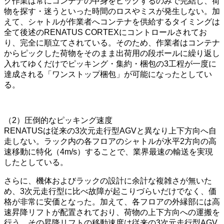
グ作業は常にコンテナの中身をピックするのみで完結し、荷
物を探す・迷うといった時間のロスやミスが発生しない。加
えて、シャトルが作業者へコンテナを供給するタイミングは
全て後述のRENATUS CORTEXにコントロールされてお
り、完全に順立てされている。そのため、作業者はコンテナ
からピックした荷物をそのまま出荷用の段ボールに繰り返し
入れてゆくだけでピッキング・集約・梱包の3工程が一度に
達成される「ワンストップ梱包」が可能になったとしてい
る。
（2）圧倒的なピッキング速度
RENATUSは従来の3次元走行型AGVと異なり上下方向へ自
走しない。ラック内の各フロアのシャトルが水平2方向の高
速移動に特化（4m/s）することで、業界最速の輸送を実現
したとしている。
さらに、機体およびラックの設計に余計な複雑さが無いた
め、3次元走行型に比べ故障が起こりづらいだけでなく、価
格が非常に安価となった。加えて、各フロアの外縁部には高
速昇降リフトが配置されており、荷物の上下方向への運搬を
行う。その昇降リフトの移動速度は従来の3次元走行型AGV