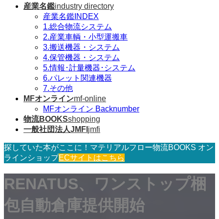
産業名鑑
industry directory
産業名鑑INDEX
1.総合物流システム
2.産業車輌・小型運搬車
3.搬送機器・システム
4.保管機器・システム
5.情報･計量機器･システム
6.パレット関連機器
7.その他
MFオンライン
mf-online
MFオンライン Backnumber
物流BOOKS
shopping
一般社団法人JMFI
jmfi
探していた本がここに！マテリアルフロー物流BOOKS オン
ラインショップ
ECサイトはこちら
RENATUS、ワンストップ梱
包自動倉庫提供開始