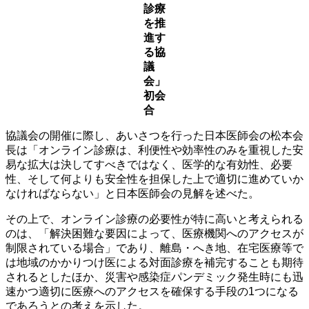
診療
を推
進す
る協
議
会」
初会
合
協議会の開催に際し、あいさつを行った日本医師会の松本会
長は「オンライン診療は、利便性や効率性のみを重視した安
易な拡大は決してすべきではなく、医学的な有効性、必要
性、そして何よりも安全性を担保した上で適切に進めていか
なければならない」と日本医師会の見解を述べた。
その上で、オンライン診療の必要性が特に高いと考えられる
のは、「解決困難な要因によって、医療機関へのアクセスが
制限されている場合」であり、離島・へき地、在宅医療等で
は地域のかかりつけ医による対面診療を補完することも期待
されるとしたほか、災害や感染症パンデミック発生時にも迅
速かつ適切に医療へのアクセスを確保する手段の1つになる
であろうとの考えを示した。