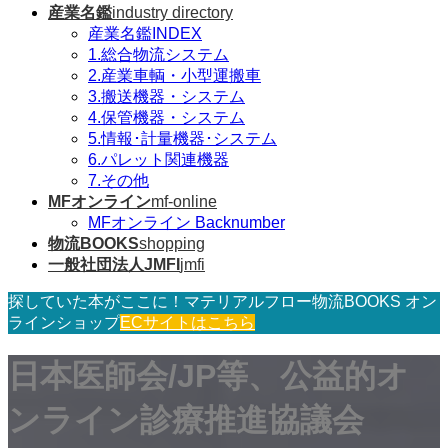
産業名鑑
industry directory
産業名鑑INDEX
1.総合物流システム
2.産業車輌・小型運搬車
3.搬送機器・システム
4.保管機器・システム
5.情報･計量機器･システム
6.パレット関連機器
7.その他
MFオンライン
mf-online
MFオンライン Backnumber
物流BOOKS
shopping
一般社団法人JMFI
jmfi
探していた本がここに！マテリアルフロー物流BOOKS オン
ラインショップ
ECサイトはこちら
日本医師会/JP等、公益的オ
ンライン診療推進協議会