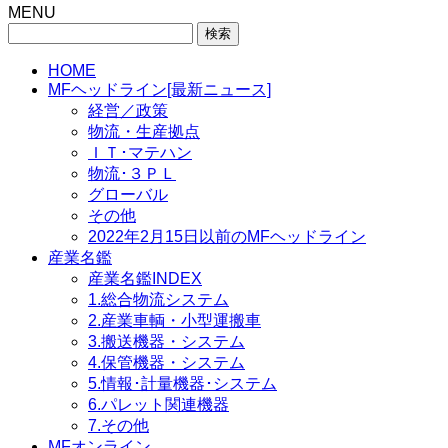
MENU
検
索:
HOME
MFヘッドライン[最新ニュース]
経営／政策
物流・生産拠点
ＩＴ･マテハン
物流･３ＰＬ
グローバル
その他
2022年2月15日以前のMFヘッドライン
産業名鑑
産業名鑑INDEX
1.総合物流システム
2.産業車輌・小型運搬車
3.搬送機器・システム
4.保管機器・システム
5.情報･計量機器･システム
6.パレット関連機器
7.その他
MFオンライン