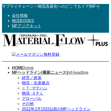
コ
ナ
サプライチェーン～物流高速化へのどこでもドア[MF+]
ン
ビ
会社情報
テ
ゲ
物流BOOKS
ン
ー
MFアジアネット
ツ
シ
へ
ョ
ス
ン
キ
に
ッ
移
プ
動
HOME
home
MFヘッドライン[最新ニュース]
mf-headline
経営／政策
物流・生産拠点
ＩＴ･マテハン
物流･３ＰＬ
グローバル
その他
2022年2月15日以前のMFヘッドライン