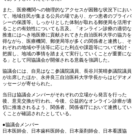
また、医療機関への物理的なアクセスが困難な状況下におい
て、地域住民が集まる公共の場であり、かつ患者のプライバ
シーの保護等、しっかりとした体制が取れる郵便局を活用す
ることの有効性についても言及。「オンライン診療の適切な
推進にはへき地医療に貢献されてきた自治医科大学の協力を
得ながら、医療機関、郵便局等が多くの関係者と連携し、そ
れぞれの地域や手法等に応じた利点や課題等について検討・
把握し、地域の事情を踏まえて実行していくことが重要にな
る」として同協議会が開催される意義を強調した。
協議会には、自見はなこ参議院議員、長谷川英晴参議院議員
が出席したほか、永井良三自治医科大学学長からはビデオメ
ッセージが寄せられた。
当日は協議会メンバーがそれぞれの立場から発言を行った
後、意見交換が行われ、今後、公益的なオンライン診療が適
切に推進されるよう、関係者、関係省庁において連携してい
くことが確認されたとしている。
●協議会メンバー
日本医師会、日本歯科医師会、日本薬剤師会、日本看護協