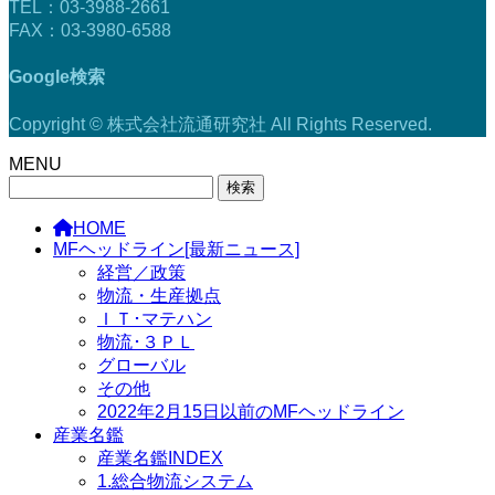
TEL：03-3988-2661
FAX：03-3980-6588
Google検索
Copyright © 株式会社流通研究社 All Rights Reserved.
MENU
検
索:
HOME
MFヘッドライン[最新ニュース]
経営／政策
物流・生産拠点
ＩＴ･マテハン
物流･３ＰＬ
グローバル
その他
2022年2月15日以前のMFヘッドライン
産業名鑑
産業名鑑INDEX
1.総合物流システム