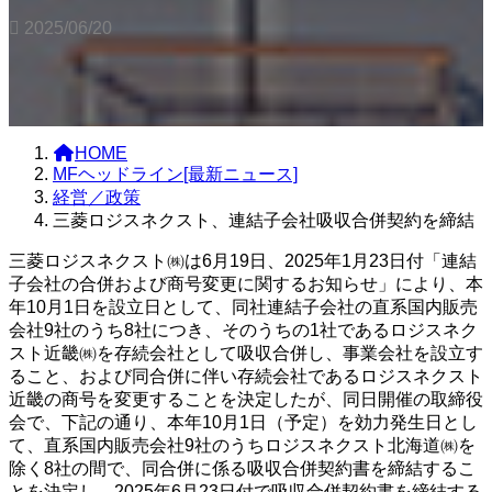
2025/06/20
HOME
MFヘッドライン[最新ニュース]
経営／政策
三菱ロジスネクスト、連結子会社吸収合併契約を締結
三菱ロジスネクスト㈱は6月19日、2025年1月23日付「連結
子会社の合併および商号変更に関するお知らせ」により、本
年10月1日を設立日として、同社連結子会社の直系国内販売
会社9社のうち8社につき、そのうちの1社であるロジスネク
スト近畿㈱を存続会社として吸収合併し、事業会社を設立す
ること、および同合併に伴い存続会社であるロジスネクスト
近畿の商号を変更することを決定したが、同日開催の取締役
会で、下記の通り、本年10月1日（予定）を効力発生日とし
て、直系国内販売会社9社のうちロジスネクスト北海道㈱を
除く8社の間で、同合併に係る吸収合併契約書を締結するこ
とを決定し、2025年6月23日付で吸収合併契約書を締結する