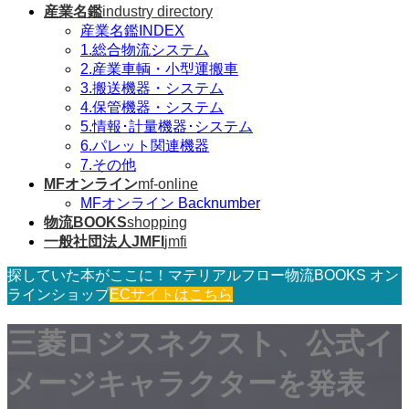
産業名鑑
industry directory
産業名鑑INDEX
1.総合物流システム
2.産業車輌・小型運搬車
3.搬送機器・システム
4.保管機器・システム
5.情報･計量機器･システム
6.パレット関連機器
7.その他
MFオンライン
mf-online
MFオンライン Backnumber
物流BOOKS
shopping
一般社団法人JMFI
jmfi
探していた本がここに！マテリアルフロー物流BOOKS オン
ラインショップ
ECサイトはこちら
三菱ロジスネクスト、公式イ
メージキャラクターを発表