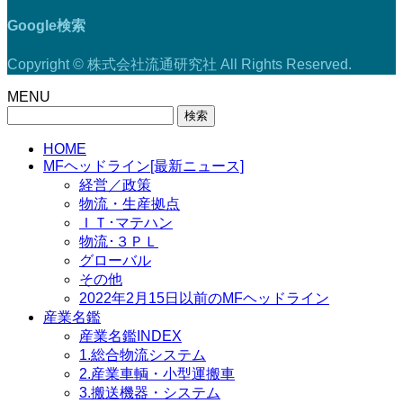
Google検索
Copyright © 株式会社流通研究社 All Rights Reserved.
MENU
検
索:
HOME
MFヘッドライン[最新ニュース]
経営／政策
物流・生産拠点
ＩＴ･マテハン
物流･３ＰＬ
グローバル
その他
2022年2月15日以前のMFヘッドライン
産業名鑑
産業名鑑INDEX
1.総合物流システム
2.産業車輌・小型運搬車
3.搬送機器・システム