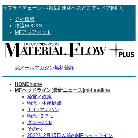
コ
ナ
サプライチェーン～物流高速化へのどこでもドア[MF+]
ン
ビ
会社情報
テ
ゲ
物流BOOKS
ン
ー
MFアジアネット
ツ
シ
へ
ョ
ス
ン
キ
に
ッ
移
プ
動
HOME
home
MFヘッドライン[最新ニュース]
mf-headline
経営／政策
物流・生産拠点
ＩＴ･マテハン
物流･３ＰＬ
グローバル
その他
2022年2月15日以前のMFヘッドライン