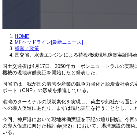
HOME
MFヘッドライン[最新ニュース]
経営／政策
国交省、水素エンジンによる荷役機械現地稼働実証開始
国土交通省は4月17日、2050年カーボンニュートラルの
機械の現地稼働実証を開始したと発表した。
同省では、我が国の港湾や産業の競争力強化と脱炭素社会の
ポート（CNP）の形成を推進している。
港湾のターミナルの脱炭素化を実現し、荷主や船社から選ば
への導入促進にあたり、まずは現地実証を行うこととし、これ
今回、神戸港において現地稼働実証を下記の通り開始。今回
の導入促進に向けた検討会(※2)」において、港湾施設の技
いる。