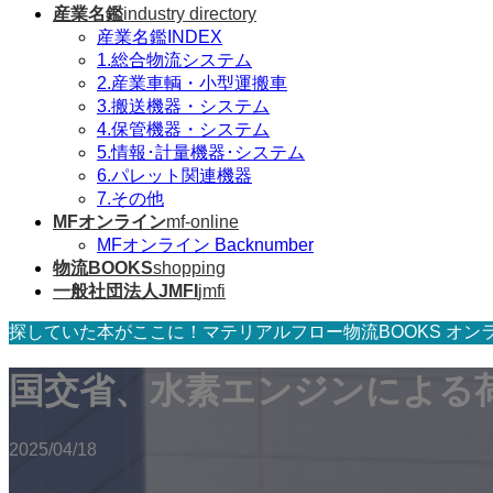
産業名鑑
industry directory
産業名鑑INDEX
1.総合物流システム
2.産業車輌・小型運搬車
3.搬送機器・システム
4.保管機器・システム
5.情報･計量機器･システム
6.パレット関連機器
7.その他
MFオンライン
mf-online
MFオンライン Backnumber
物流BOOKS
shopping
一般社団法人JMFI
jmfi
探していた本がここに！マテリアルフロー物流BOOKS オン
国交省、水素エンジンによる
2025/04/18