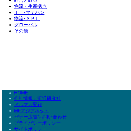
経営／政策
物流・生産拠点
ＩＴ･マテハン
物流･３ＰＬ
グローバル
その他
HOME
会社情報／流通研究社
メルマガ登録
MFアジアネット
バナー広告/お問い合わせ
プライバシーポリシー
サイトポリシー