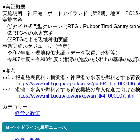
●実証概要
実施場所：神戸港 ポートアイランド（第2期）地区 PC15～
実施内容
①タイヤ式門型クレーン（RTG：Rubber Tired Gan
②RTGへの水素充填
③RTGによる現地稼働実証
事業実施スケジュール（予定）
令和7年度：現地稼働実証（データ取得、分析等）
令和7年度～令和8年度：港湾の施設の技術上の基準の改訂
●参考
※1：報道発表資料：横浜港・神戸港で水素を燃料とする荷
https://www.mlit.go.jp/report/press/port04_hh_000446.h
※2：港湾：水素を燃料とする荷役機械の導入促進に向けた
https://www.mlit.go.jp/kowan/kowan_tk4_000107.html
カテゴリー
経営／政策
MFヘッドライン[最新ニュース]