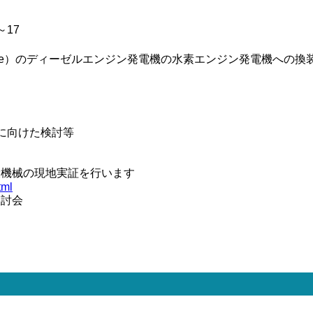
17
try crane）のディーゼルエンジン発電機の水素エンジン発電機へ
に向けた検討等
役機械の現地実証を行います
tml
検討会