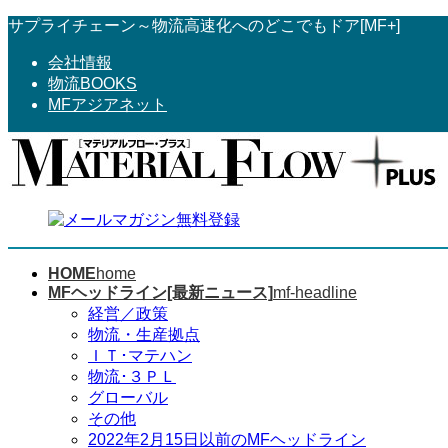
コ
ナ
サプライチェーン～物流高速化へのどこでもドア[MF+]
ン
ビ
会社情報
テ
ゲ
物流BOOKS
ン
ー
MFアジアネット
ツ
シ
へ
ョ
ス
ン
キ
に
ッ
移
プ
動
HOME
home
MFヘッドライン[最新ニュース]
mf-headline
経営／政策
物流・生産拠点
ＩＴ･マテハン
物流･３ＰＬ
グローバル
その他
2022年2月15日以前のMFヘッドライン