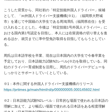
こうした背景から、同社初の「特定技能外国人ドライバー」候補
として、「㈱外国人ドライバー支援機構(※1)」（福岡県大野城
市）を通じて中国籍の大学生である周鴻澤氏（福岡県在住）を受
け入れることとした。今後は「特定技能1号外国人ドライバー」に
おける国内第1号認定を目指し、本人には在留資格の切り替えを進
めるほか、就労までに準中型免許取得を目指してもらうとしてい
る。
周氏は日本語学校を卒業、現在は日本国内の大学生で今春卒業を
予定しており、日本語能力試験N2レベル(※2)を取得している。同
社のドライバー育成制度を活用し、周氏のドライバーデビューを
しっかりとサポートしていくとしている。
※1：本件に関する外国人ドライバー支援機構のリリース
https://prtimes.jp/main/html/rd/p/000000005.000145602.html
※2：日本語能力試験N2レベル：日常的な場面で使われる日本語の
理解に加えて、より幅広い場面で使われる日本語をある程度理解