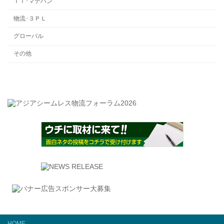
ＩＴ･マテハン
物流･３ＰＬ
グローバル
その他
HOME