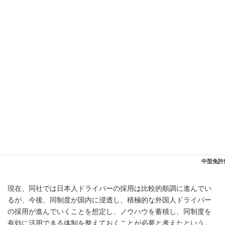
クシー）における ドライバー不足解消に向けて2024年3月に特定
技能制度の対象分野へ「自動車運送業分野」が追加されている
（国土交通省Webサイトより）。
同社は安定的なドライバー確保に向けてトラックドライバーデビ
ューのサポート体制を強化。実技と座学でトラック運転を基礎か
ら学べるドライバー専用研修施設「滑川福田センター」（埼玉県
比企郡滑川町）、トラック運転に必要な上位運転免許の取得支援
制度、グループ会社である川越自動車学校（埼玉県川越市）での
中型免許短期取得プランの導入、全車両のAT化（一部特殊車両を
除く）等、年齢、性別、トラック運転経験の有無にかかわらず、
安心して入社できる環境を整備している。
ドライ
中型免許
現在、同社では日本人ドライバーの採用は比較的順調に進んでい
るが、今後、同制度が国内に浸透し、積極的な外国人ドライバー
の採用が進んでいくことを想定し、ノウハウを蓄積し、同制度を
有効に活用できる体制を整えておくことが必要と考えたという。