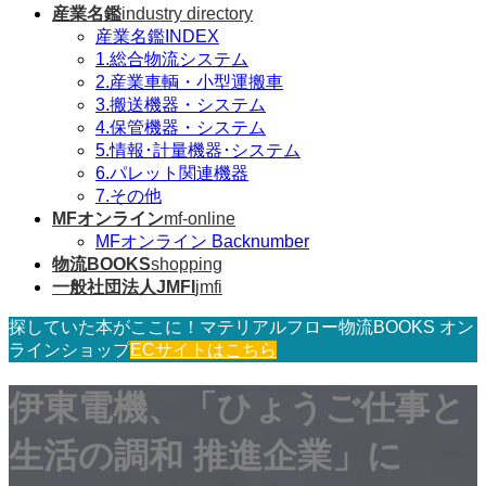
産業名鑑
industry directory
産業名鑑INDEX
1.総合物流システム
2.産業車輌・小型運搬車
3.搬送機器・システム
4.保管機器・システム
5.情報･計量機器･システム
6.パレット関連機器
7.その他
MFオンライン
mf-online
MFオンライン Backnumber
物流BOOKS
shopping
一般社団法人JMFI
jmfi
探していた本がここに！マテリアルフロー物流BOOKS オン
ラインショップ
ECサイトはこちら
伊東電機、「ひょうご仕事と
生活の調和 推進企業」に