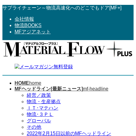
コ
ナ
サプライチェーン～物流高速化へのどこでもドア[MF+]
ン
ビ
会社情報
テ
ゲ
物流BOOKS
ン
ー
MFアジアネット
ツ
シ
へ
ョ
ス
ン
キ
に
ッ
移
プ
動
HOME
home
MFヘッドライン[最新ニュース]
mf-headline
経営／政策
物流・生産拠点
ＩＴ･マテハン
物流･３ＰＬ
グローバル
その他
2022年2月15日以前のMFヘッドライン