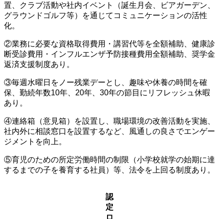
置、クラブ活動や社内イベント（誕生月会、ビアガーデン、
グラウンドゴルフ等）を通じてコミュニケーションの活性
化。
②業務に必要な資格取得費用・講習代等を全額補助、健康診
断受診費用・インフルエンザ予防接種費用全額補助、奨学金
返済支援制度あり。
③毎週水曜日をノー残業デーとし、趣味や休養の時間を確
保、勤続年数10年、20年、30年の節目にリフレッシュ休暇
あり。
④連絡箱（意見箱）を設置し、職場環境の改善活動を実施、
社内外に相談窓口を設置するなど、風通しの良さでエンゲー
ジメントを向上。
⑤育児のための所定労働時間の制限（小学校就学の始期に達
するまでの子を養育する社員）等、法令を上回る制度あり。
認
定
ロ