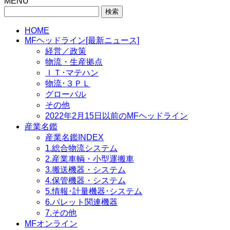
MENU
検
索:
HOME
MFヘッドライン[最新ニュース]
経営／政策
物流・生産拠点
ＩＴ･マテハン
物流･３ＰＬ
グローバル
その他
2022年2月15日以前のMFヘッドライン
産業名鑑
産業名鑑INDEX
1.総合物流システム
2.産業車輌・小型運搬車
3.搬送機器・システム
4.保管機器・システム
5.情報･計量機器･システム
6.パレット関連機器
7.その他
MFオンライン