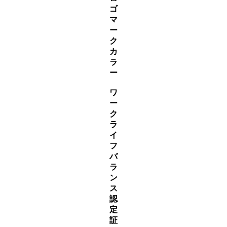
ゴ
マ
ー
ク
カ
ラ
ー
ワ
ー
ク
ラ
イ
フ
バ
ラ
ン
ス
認
定
証