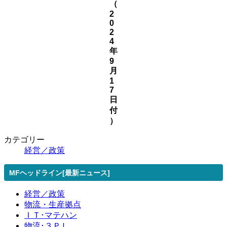
（
2
0
2
4
年
9
月
1
7
日
付
）
カテゴリー
経営／政策
MFヘッドライン[最新ニュース]
経営／政策
物流・生産拠点
ＩＴ･マテハン
物流･３ＰＬ