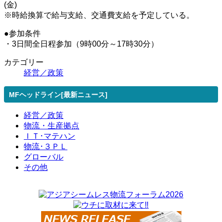
(金)
※時給換算で給与支給、交通費支給を予定している。
●参加条件
・3日間全日程参加（9時00分～17時30分）
カテゴリー
経営／政策
MFヘッドライン[最新ニュース]
経営／政策
物流・生産拠点
ＩＴ･マテハン
物流･３ＰＬ
グローバル
その他