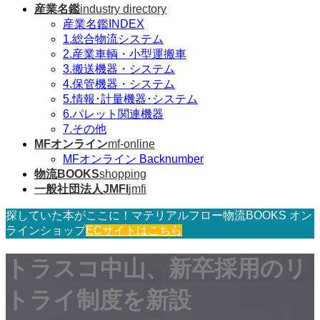
産業名鑑
industry directory
産業名鑑INDEX
1.総合物流システム
2.産業車輌・小型運搬車
3.搬送機器・システム
4.保管機器・システム
5.情報･計量機器･システム
6.パレット関連機器
7.その他
MFオンライン
mf-online
MFオンライン Backnumber
物流BOOKS
shopping
一般社団法人JMFI
jmfi
探していた本がここに！マテリアルフロー物流BOOKS オン
ラインショップ
ECサイトはこちら
トラスコ中山、新卒採用のリ
トライ制度を新設