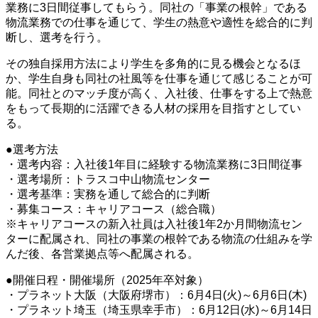
業務に3日間従事してもらう。同社の「事業の根幹」である
物流業務での仕事を通じて、学生の熱意や適性を総合的に判
断し、選考を行う。
その独自採用方法により学生を多角的に見る機会となるほ
か、学生自身も同社の社風等を仕事を通じて感じることが可
能。同社とのマッチ度が高く、入社後、仕事をする上で熱意
をもって長期的に活躍できる人材の採用を目指すとしてい
る。
●選考方法
・選考内容：入社後1年目に経験する物流業務に3日間従事
・選考場所：トラスコ中山物流センター
・選考基準：実務を通して総合的に判断
・募集コース：キャリアコース（総合職）
※キャリアコースの新入社員は入社後1年2か月間物流セン
ターに配属され、同社の事業の根幹である物流の仕組みを学
んだ後、各営業拠点等へ配属される。
●開催日程・開催場所（2025年卒対象）
・プラネット大阪（大阪府堺市）：6月4日(火)～6月6日(木)
・プラネット埼玉（埼玉県幸手市）：6月12日(水)～6月14日