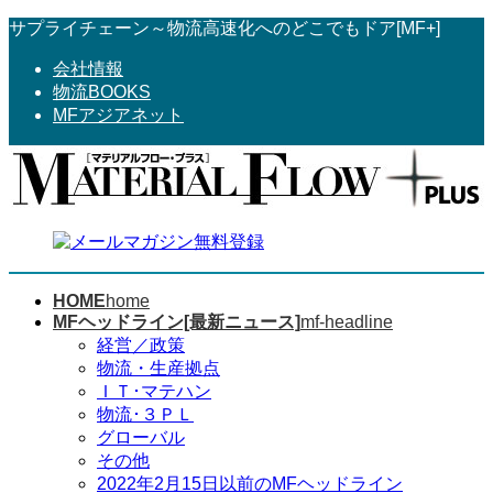
コ
ナ
サプライチェーン～物流高速化へのどこでもドア[MF+]
ン
ビ
会社情報
テ
ゲ
物流BOOKS
ン
ー
MFアジアネット
ツ
シ
へ
ョ
ス
ン
キ
に
ッ
移
プ
動
HOME
home
MFヘッドライン[最新ニュース]
mf-headline
経営／政策
物流・生産拠点
ＩＴ･マテハン
物流･３ＰＬ
グローバル
その他
2022年2月15日以前のMFヘッドライン