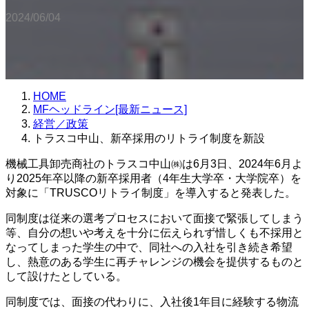
2024/06/04
HOME
MFヘッドライン[最新ニュース]
経営／政策
トラスコ中山、新卒採用のリトライ制度を新設
機械工具卸売商社のトラスコ中山㈱は6月3日、2024年6月よ
り2025年卒以降の新卒採用者（4年生大学卒・大学院卒）を
対象に「TRUSCOリトライ制度」を導入すると発表した。
同制度は従来の選考プロセスにおいて面接で緊張してしまう
等、自分の想いや考えを十分に伝えられず惜しくも不採用と
なってしまった学生の中で、同社への入社を引き続き希望
し、熱意のある学生に再チャレンジの機会を提供するものと
して設けたとしている。
同制度では、面接の代わりに、入社後1年目に経験する物流