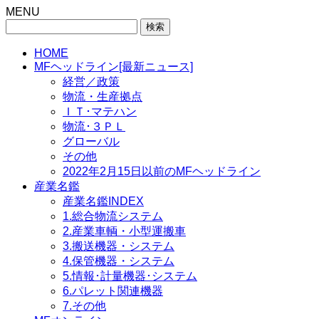
MENU
検
索:
HOME
MFヘッドライン[最新ニュース]
経営／政策
物流・生産拠点
ＩＴ･マテハン
物流･３ＰＬ
グローバル
その他
2022年2月15日以前のMFヘッドライン
産業名鑑
産業名鑑INDEX
1.総合物流システム
2.産業車輌・小型運搬車
3.搬送機器・システム
4.保管機器・システム
5.情報･計量機器･システム
6.パレット関連機器
7.その他