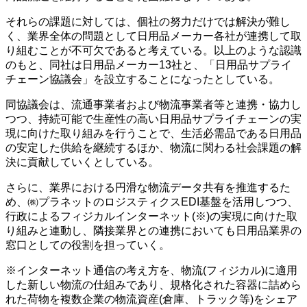
それらの課題に対しては、個社の努力だけでは解決が難し
く、業界全体の問題として日用品メーカー各社が連携して取
り組むことが不可欠であると考えている。以上のような認識
のもと、同社は日用品メーカー13社と、「日用品サプライ
チェーン協議会」を設立することになったとしている。
同協議会は、流通事業者および物流事業者等と連携・協力し
つつ、持続可能で生産性の高い日用品サプライチェーンの実
現に向けた取り組みを行うことで、生活必需品である日用品
の安定した供給を継続するほか、物流に関わる社会課題の解
決に貢献していくとしている。
さらに、業界における円滑な物流データ共有を推進するた
め、㈱プラネットのロジスティクスEDI基盤を活用しつつ、
行政によるフィジカルインターネット(※)の実現に向けた取
り組みと連動し、隣接業界との連携においても日用品業界の
窓口としての役割を担っていく。
※インターネット通信の考え方を、物流(フィジカル)に適用
した新しい物流の仕組みであり、規格化された容器に詰めら
れた荷物を複数企業の物流資産(倉庫、トラック等)をシェア