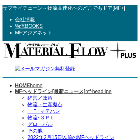
コ
ナ
サプライチェーン～物流高速化へのどこでもドア[MF+]
ン
ビ
会社情報
テ
ゲ
物流BOOKS
ン
ー
MFアジアネット
ツ
シ
へ
ョ
ス
ン
キ
に
ッ
移
プ
動
HOME
home
MFヘッドライン[最新ニュース]
mf-headline
経営／政策
物流・生産拠点
ＩＴ･マテハン
物流･３ＰＬ
グローバル
その他
2022年2月15日以前のMFヘッドライン