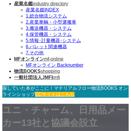
産業名鑑
industry directory
産業名鑑INDEX
1.総合物流システム
2.産業車輌・小型運搬車
3.搬送機器・システム
4.保管機器・システム
5.情報･計量機器･システム
6.パレット関連機器
7.その他
MFオンライン
mf-online
MFオンライン Backnumber
物流BOOKS
shopping
一般社団法人JMFI
jmfi
探していた本がここに！マテリアルフロー物流BOOKS オン
ラインショップ
ECサイトはこちら
ユニ・チャーム、日用品メー
カー13社と協議会設立