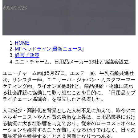
2024/05/28
HOME
MFヘッドライン[最新ニュース]
経営／政策
ユニ・チャーム、日用品メーカー13社と協議会設立
ユニ・チャーム㈱は5月27日、エステー㈱、牛乳石鹸共進社
㈱、サンスター㈱、ユニリーバ・ジャパン・カスタマーマー
ケティング㈱、ライオン㈱他8社と、商品供給・物流に関わ
る社会課題に協働して取り組むことを目的に、「日用品サプ
ライチェーン協議会」を設立したと発表した。
人口減少・高齢化を背景とした人材不足に加えて、昨今のエ
ネルギーコストや人件費の急激な上昇は、日用品業界におけ
る物流に大きな影響を与えており、従来のローコストオペレ
ーションを維持することが難しくなるだけではなく、日々の
商品流通を維持することさえ困難になりつつある。