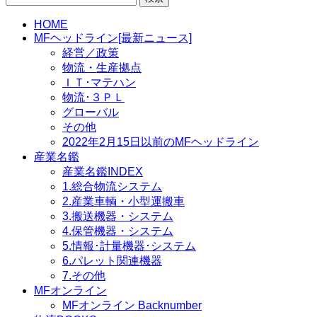
索:
HOME
MFヘッドライン[最新ニュース]
経営／政策
物流・生産拠点
ＩＴ･マテハン
物流･３ＰＬ
グローバル
その他
2022年2月15日以前のMFヘッドライン
産業名鑑
産業名鑑INDEX
1.総合物流システム
2.産業車輌・小型運搬車
3.搬送機器・システム
4.保管機器・システム
5.情報･計量機器･システム
6.パレット関連機器
7.その他
MFオンライン
MFオンライン Backnumber