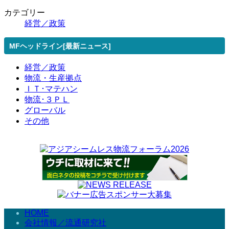
カテゴリー
経営／政策
MFヘッドライン[最新ニュース]
経営／政策
物流・生産拠点
ＩＴ･マテハン
物流･３ＰＬ
グローバル
その他
HOME
会社情報／流通研究社