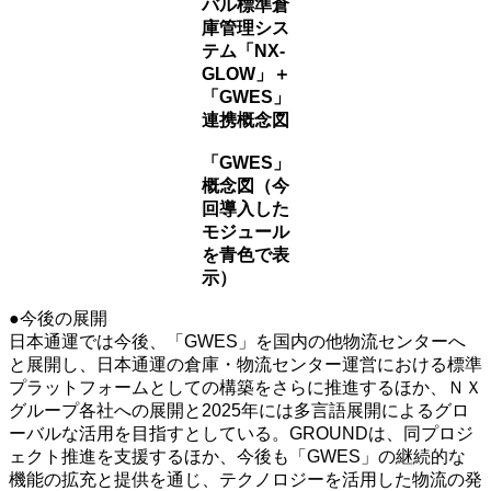
バル標準倉
庫管理シス
テム「NX-
GLOW」＋
「GWES」
連携概念図
「GWES」
概念図（今
回導入した
モジュール
を青色で表
示）
●今後の展開
日本通運では今後、「GWES」を国内の他物流センターへ
と展開し、日本通運の倉庫・物流センター運営における標準
プラットフォームとしての構築をさらに推進するほか、ＮＸ
グループ各社への展開と2025年には多言語展開によるグロ
ーバルな活用を目指すとしている。GROUNDは、同プロジ
ェクト推進を支援するほか、今後も「GWES」の継続的な
機能の拡充と提供を通じ、テクノロジーを活用した物流の発