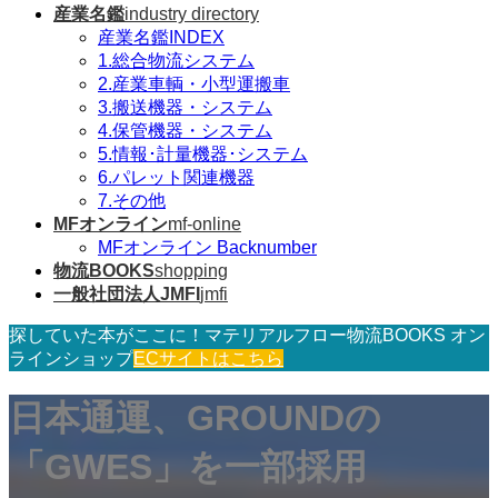
産業名鑑
industry directory
産業名鑑INDEX
1.総合物流システム
2.産業車輌・小型運搬車
3.搬送機器・システム
4.保管機器・システム
5.情報･計量機器･システム
6.パレット関連機器
7.その他
MFオンライン
mf-online
MFオンライン Backnumber
物流BOOKS
shopping
一般社団法人JMFI
jmfi
探していた本がここに！マテリアルフロー物流BOOKS オン
ラインショップ
ECサイトはこちら
日本通運、GROUNDの
「GWES」を一部採用