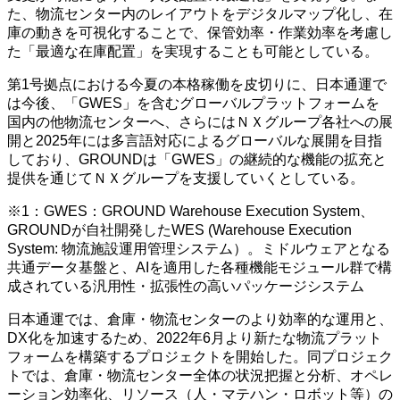
た、物流センター内のレイアウトをデジタルマップ化し、在
庫の動きを可視化することで、保管効率・作業効率を考慮し
た「最適な在庫配置」を実現することも可能としている。
第1号拠点における今夏の本格稼働を皮切りに、日本通運で
は今後、「GWES」を含むグローバルプラットフォームを
国内の他物流センターへ、さらにはＮＸグループ各社への展
開と2025年には多言語対応によるグローバルな展開を目指
しており、GROUNDは「GWES」の継続的な機能の拡充と
提供を通じてＮＸグループを支援していくとしている。
※1：GWES：GROUND Warehouse Execution System、
GROUNDが自社開発したWES (Warehouse Execution
System: 物流施設運用管理システム）。ミドルウェアとなる
共通データ基盤と、AIを適用した各種機能モジュール群で構
成されている汎用性・拡張性の高いパッケージシステム
日本通運では、倉庫・物流センターのより効率的な運用と、
DX化を加速するため、2022年6月より新たな物流プラット
フォームを構築するプロジェクトを開始した。同プロジェク
トでは、倉庫・物流センター全体の状況把握と分析、オペレ
ーション効率化、リソース（人・マテハン・ロボット等）の