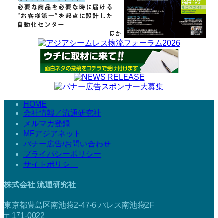
HOME
会社情報／流通研究社
メルマガ登録
MFアジアネット
バナー広告/お問い合わせ
プライバシーポリシー
サイトポリシー
株式会社 流通研究社
東京都豊島区南池袋2-47-6 パレス南池袋2F
〒171-0022