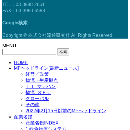
TEL：03-3988-2661
FAX：03-3980-6588
Google検索
Copyright © 株式会社流通研究社 All Rights Reserved.
MENU
検
索:
HOME
MFヘッドライン[最新ニュース]
経営／政策
物流・生産拠点
ＩＴ･マテハン
物流･３ＰＬ
グローバル
その他
2022年2月15日以前のMFヘッドライン
産業名鑑
産業名鑑INDEX
1.総合物流システム