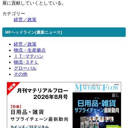
展に貢献していくとしている。
カテゴリー
経営／政策
MFヘッドライン[最新ニュース]
経営／政策
物流・生産拠点
ＩＴ･マテハン
物流･３ＰＬ
グローバル
その他