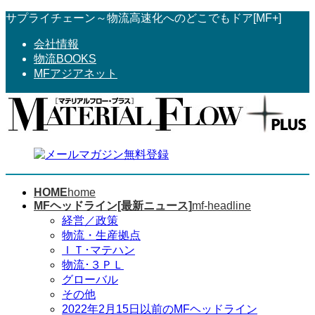
コ
ナ
サプライチェーン～物流高速化へのどこでもドア[MF+]
ン
ビ
会社情報
テ
ゲ
物流BOOKS
ン
ー
MFアジアネット
ツ
シ
へ
ョ
ス
ン
キ
に
ッ
移
プ
動
HOME
home
MFヘッドライン[最新ニュース]
mf-headline
経営／政策
物流・生産拠点
ＩＴ･マテハン
物流･３ＰＬ
グローバル
その他
2022年2月15日以前のMFヘッドライン