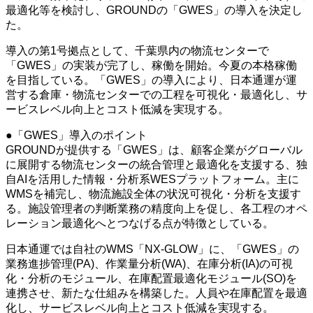
最適化等を検討し、GROUNDの「GWES」の導入を決定し
た。
導入の第1号拠点として、千葉県内の物流センターで
「GWES」の実装が完了し、稼働を開始。今夏の本格稼働
を目指している。「GWES」の導入により、日本通運が運
営する倉庫・物流センターでの工程を可視化・最適化し、サ
ービスレベル向上とコスト低減を実現する。
●「GWES」導入のポイント
GROUNDが提供する「GWES」は、顧客企業がグローバル
に展開する物流センターの統合管理と最適化を支援する、独
自AIを活用した情報・分析系WESプラットフォーム。主に
WMSを補完し、物流施設全体の状況可視化・分析を支援す
る。施設管理者の判断業務の精度向上を促し、各工程のオペ
レーション最適化へとつなげる点が特徴としている。
日本通運では自社のWMS「NX-GLOW」に、「GWES」の
業務進捗管理(PA)、作業量分析(WA)、在庫分析(IA)の可視
化・分析のモジュール、在庫配置最適化モジュール(SO)を
連携させ、新たな仕組みを構築した。人員や在庫配置を最適
化し、サービスレベル向上とコスト低減を実現する。