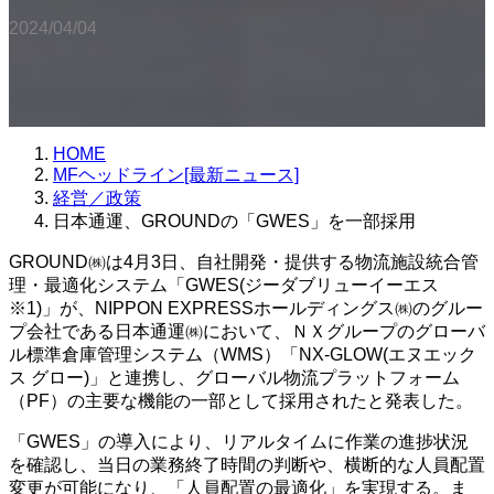
2024/04/04
HOME
MFヘッドライン[最新ニュース]
経営／政策
日本通運、GROUNDの「GWES」を一部採用
GROUND㈱は4月3日、自社開発・提供する物流施設統合管
理・最適化システム「GWES(ジーダブリューイーエス
※1)」が、NIPPON EXPRESSホールディングス㈱のグルー
プ会社である日本通運㈱において、ＮＸグループのグローバ
ル標準倉庫管理システム（WMS）「NX-GLOW(エヌエック
ス グロー)」と連携し、グローバル物流プラットフォーム
（PF）の主要な機能の一部として採用されたと発表した。
「GWES」の導入により、リアルタイムに作業の進捗状況
を確認し、当日の業務終了時間の判断や、横断的な人員配置
変更が可能になり、「人員配置の最適化」を実現する。ま