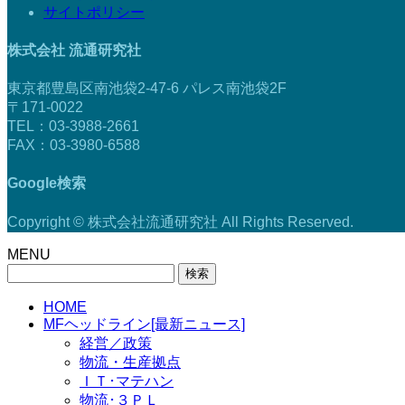
サイトポリシー
株式会社 流通研究社
東京都豊島区南池袋2-47-6 パレス南池袋2F
〒171-0022
TEL：03-3988-2661
FAX：03-3980-6588
Google検索
Copyright © 株式会社流通研究社 All Rights Reserved.
MENU
検
索:
HOME
MFヘッドライン[最新ニュース]
経営／政策
物流・生産拠点
ＩＴ･マテハン
物流･３ＰＬ