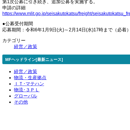
第1次公募に引き続き、追加公募を実施する。
申請の詳細
https://www.mlit.go.jp/seisakutokatsu/freight/seisakutokatsu_
●公募受付期間
応募期間：令和6年1月9日(火)～2月14日(水)17時まで（必着
カテゴリー
経営／政策
MFヘッドライン[最新ニュース]
経営／政策
物流・生産拠点
ＩＴ･マテハン
物流･３ＰＬ
グローバル
その他