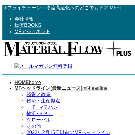
コ
ナ
サプライチェーン～物流高速化へのどこでもドア[MF+]
ン
ビ
会社情報
テ
ゲ
物流BOOKS
ン
ー
MFアジアネット
ツ
シ
へ
ョ
ス
ン
キ
に
ッ
移
プ
動
HOME
home
MFヘッドライン[最新ニュース]
mf-headline
経営／政策
物流・生産拠点
ＩＴ･マテハン
物流･３ＰＬ
グローバル
その他
2022年2月15日以前のMFヘッドライン