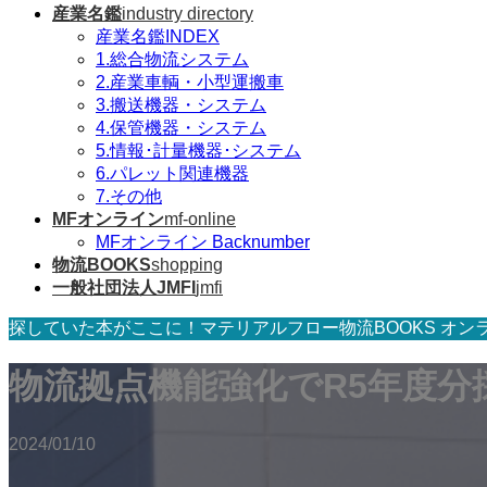
産業名鑑
industry directory
産業名鑑INDEX
1.総合物流システム
2.産業車輌・小型運搬車
3.搬送機器・システム
4.保管機器・システム
5.情報･計量機器･システム
6.パレット関連機器
7.その他
MFオンライン
mf-online
MFオンライン Backnumber
物流BOOKS
shopping
一般社団法人JMFI
jmfi
探していた本がここに！マテリアルフロー物流BOOKS オン
物流拠点機能強化でR5年度分
2024/01/10