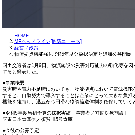
HOME
MFヘッドライン[最新ニュース]
経営／政策
物流拠点機能強化でR5年度分採択決定と追加公募開始
国土交通省は1月9日、物流施設の災害対応能力の強化等を
すると発表した。
●事業概要
災害時や電力不足時においても、物流拠点において電源機能
すると、自助努力で導入することは企業にとって大きな負担
機能を維持し、迅速かつ円滑な物資輸送体制を確保していく
●令和5年度当初予算の採択実績［事業者／補助対象施設］
▽東日本倉庫㈱／須賀川5号倉庫
●今後の公募予定