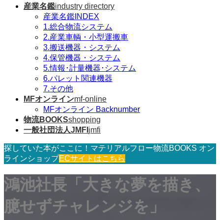
産業名鑑
industry directory
産業名鑑INDEX
1.総合物流システム
2.産業車輌・小型運搬車
3.搬送機器・システム
4.保管機器・システム
5.情報･計量機器･システム
6.パレット関連機器
7.その他
MFオンライン
mf-online
MFオンライン Backnumber
物流BOOKS
shopping
一般社団法人JMFI
jmfi
探していた本がここに！マテリアルフロー物流BOOKS オン
ラインショップ
ECサイトはこちら
鴻池社長「大きな夢を描き、
臆せずチャレンジを」