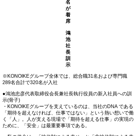
名
が
着
席
鴻
池
社
長
訓
示
※KONOIKEグループ全体では、総合職31名および専門職
289名合計で320名が入社
●鴻池忠彦代表取締役会長兼社長執行役員の新入社員への訓
示(骨子)
・KONOIKEグループを支えているのは、当社のDNA である
「期待を超えなければ、仕事ではない」という熱い想いで働
く「人」。人が支える現場で「期待を超える仕事」の実現の
ために、「安全」は最重要事項である。