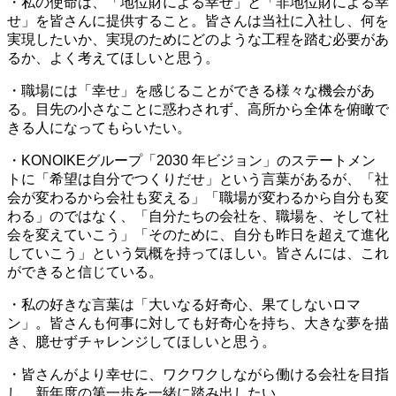
・私の使命は、「地位財による幸せ」と「非地位財による幸
せ」を皆さんに提供すること。皆さんは当社に入社し、何を
実現したいか、実現のためにどのような工程を踏む必要があ
るか、よく考えてほしいと思う。
・職場には「幸せ」を感じることができる様々な機会があ
る。目先の小さなことに惑わされず、高所から全体を俯瞰で
きる人になってもらいたい。
・KONOIKEグループ「2030 年ビジョン」のステートメン
トに「希望は自分でつくりだせ」という言葉があるが、「社
会が変わるから会社も変える」「職場が変わるから自分も変
わる」のではなく、「自分たちの会社を、職場を、そして社
会を変えていこう」「そのために、自分も昨日を超えて進化
していこう」という気概を持ってほしい。皆さんには、これ
ができると信じている。
・私の好きな言葉は「大いなる好奇心、果てしないロマ
ン」。皆さんも何事に対しても好奇心を持ち、大きな夢を描
き、臆せずチャレンジしてほしいと思う。
・皆さんがより幸せに、ワクワクしながら働ける会社を目指
し、新年度の第一歩を一緒に踏み出したい。