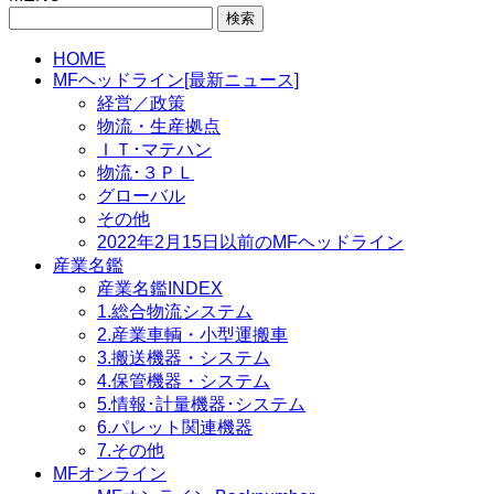
検
索:
HOME
MFヘッドライン[最新ニュース]
経営／政策
物流・生産拠点
ＩＴ･マテハン
物流･３ＰＬ
グローバル
その他
2022年2月15日以前のMFヘッドライン
産業名鑑
産業名鑑INDEX
1.総合物流システム
2.産業車輌・小型運搬車
3.搬送機器・システム
4.保管機器・システム
5.情報･計量機器･システム
6.パレット関連機器
7.その他
MFオンライン