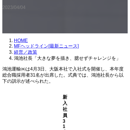
2023/04/04
HOME
MFヘッドライン[最新ニュース]
経営／政策
鴻池社長「大きな夢を描き、臆せずチャレンジを」
鴻池運輸㈱は4月3日、大阪本社で入社式を開催し、本年度
総合職採用者31名が出席した。式典では、鴻池社長から以
下の訓示が述べられた。
新
入
社
員
3
1