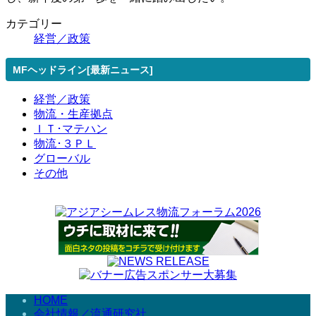
カテゴリー
経営／政策
MFヘッドライン[最新ニュース]
経営／政策
物流・生産拠点
ＩＴ･マテハン
物流･３ＰＬ
グローバル
その他
HOME
会社情報／流通研究社