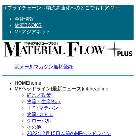
コ
ナ
サプライチェーン～物流高速化へのどこでもドア[MF+]
ン
ビ
会社情報
テ
ゲ
物流BOOKS
ン
ー
MFアジアネット
ツ
シ
へ
ョ
ス
ン
キ
に
ッ
移
プ
動
HOME
home
MFヘッドライン[最新ニュース]
mf-headline
経営／政策
物流・生産拠点
ＩＴ･マテハン
物流･３ＰＬ
グローバル
その他
2022年2月15日以前のMFヘッドライン