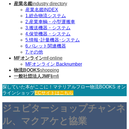
産業名鑑
industry directory
産業名鑑INDEX
1.総合物流システム
2.産業車輌・小型運搬車
3.搬送機器・システム
4.保管機器・システム
5.情報･計量機器･システム
6.パレット関連機器
7.その他
MFオンライン
mf-online
MFオンライン Backnumber
物流BOOKS
shopping
一般社団法人JMFI
jmfi
探していた本がここに！マテリアルフロー物流BOOKS オン
ラインショップ
ECサイトはこちら
ジュピターショップチャンネ
ル、マクアケと協業