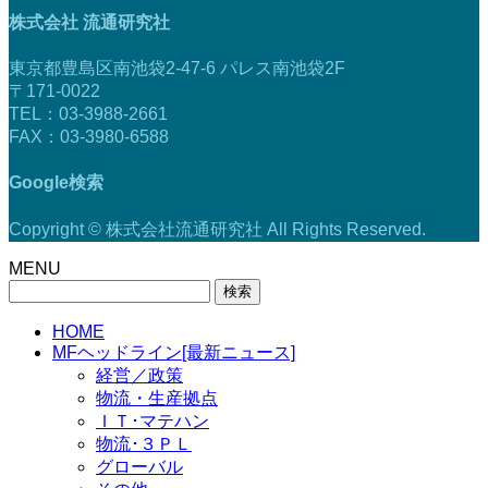
株式会社 流通研究社
東京都豊島区南池袋2-47-6 パレス南池袋2F
〒171-0022
TEL：03-3988-2661
FAX：03-3980-6588
Google検索
Copyright © 株式会社流通研究社 All Rights Reserved.
MENU
検
索:
HOME
MFヘッドライン[最新ニュース]
経営／政策
物流・生産拠点
ＩＴ･マテハン
物流･３ＰＬ
グローバル