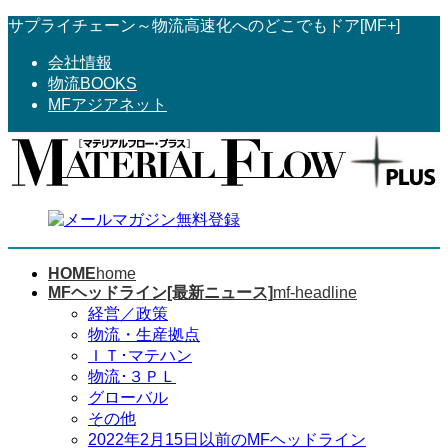
コ
ナ
サプライチェーン～物流高速化へのどこでもドア[MF+]
ン
ビ
会社情報
テ
ゲ
物流BOOKS
ン
ー
MFアジアネット
ツ
シ
へ
ョ
ス
ン
キ
に
ッ
移
プ
動
HOME
home
MFヘッドライン[最新ニュース]
mf-headline
経営／政策
物流・生産拠点
ＩＴ･マテハン
物流･３ＰＬ
グローバル
その他
2022年2月15日以前のMFヘッドライン