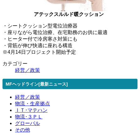
アテックスルルド暖クッション
・シートクッション型電位治療器
・座りながら電位治療、在宅勤務のお供に最適
・ヒーター付で冷房寒さ対策にも
・背筋が伸び快適に座れる構造
※4月14日プロジェクト開始予定
カテゴリー
経営／政策
MFヘッドライン[最新ニュース]
経営／政策
物流・生産拠点
ＩＴ･マテハン
物流･３ＰＬ
グローバル
その他