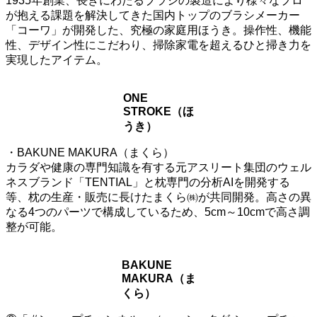
1935年創業、長きにわたるブラシの製造により様々なプロ
が抱える課題を解決してきた国内トップのブラシメーカー
「コーワ」が開発した、究極の家庭用ほうき。操作性、機能
性、デザイン性にこだわり、掃除家電を超えるひと掃き力を
実現したアイテム。
ONE
STROKE（ほ
うき）
・BAKUNE MAKURA（まくら）
カラダや健康の専門知識を有する元アスリート集団のウェル
ネスブランド「TENTIAL」と枕専門の分析AIを開発する
等、枕の生産・販売に長けたまくら㈱が共同開発。高さの異
なる4つのパーツで構成しているため、5cm～10cmで高さ調
整が可能。
BAKUNE
MAKURA（ま
くら）