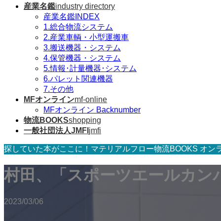
産業名鑑
industry directory
産業名鑑INDEX
1.総合物流システム
2.産業車輌・小型運搬車
3.搬送機器・システム
4.保管機器・システム
5.情報･計量機器･システム
6.パレット関連機器
7.その他
MFオンライン
mf-online
MFオンライン Backnumber
物流BOOKS
shopping
一般社団法人JMFI
jmfi
探していた本がここに！マテリアルフロー物流BOOKS オン
村田、「スポーツエールカンパ
2023/03/06