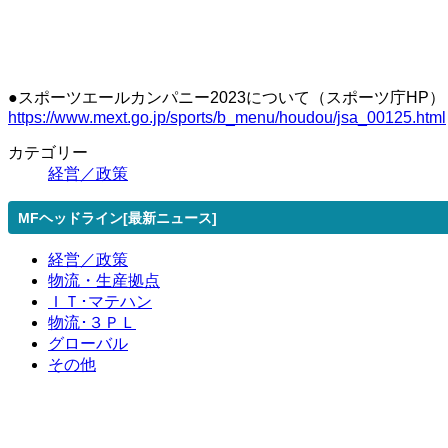
●スポーツエールカンパニー2023について（スポーツ庁HP）
https://www.mext.go.jp/sports/b_menu/houdou/jsa_00125.html
カテゴリー
経営／政策
MFヘッドライン[最新ニュース]
経営／政策
物流・生産拠点
ＩＴ･マテハン
物流･３ＰＬ
グローバル
その他