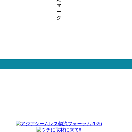
マ
ー
ク