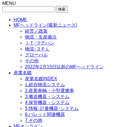
MENU
検
索:
HOME
MFヘッドライン[最新ニュース]
経営／政策
物流・生産拠点
ＩＴ･マテハン
物流･３ＰＬ
グローバル
その他
2022年2月15日以前のMFヘッドライン
産業名鑑
産業名鑑INDEX
1.総合物流システム
2.産業車輌・小型運搬車
3.搬送機器・システム
4.保管機器・システム
5.情報･計量機器･システム
6.パレット関連機器
7.その他
MFオンライン