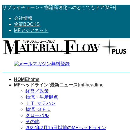
コ
ナ
サプライチェーン～物流高速化へのどこでもドア[MF+]
ン
ビ
会社情報
テ
ゲ
物流BOOKS
ン
ー
MFアジアネット
ツ
シ
へ
ョ
ス
ン
キ
に
ッ
移
プ
動
HOME
home
MFヘッドライン[最新ニュース]
mf-headline
経営／政策
物流・生産拠点
ＩＴ･マテハン
物流･３ＰＬ
グローバル
その他
2022年2月15日以前のMFヘッドライン