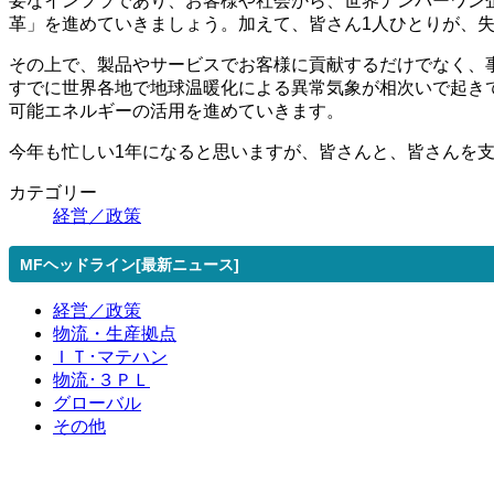
要なインフラであり、お客様や社会から、世界ナンバーワン
革」を進めていきましょう。加えて、皆さん1人ひとりが、
その上で、製品やサービスでお客様に貢献するだけでなく、
すでに世界各地で地球温暖化による異常気象が相次いで起き
可能エネルギーの活用を進めていきます。
今年も忙しい1年になると思いますが、皆さんと、皆さんを
カテゴリー
経営／政策
MFヘッドライン[最新ニュース]
経営／政策
物流・生産拠点
ＩＴ･マテハン
物流･３ＰＬ
グローバル
その他