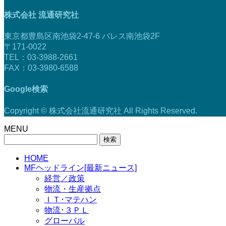
株式会社 流通研究社
東京都豊島区南池袋2-47-6 パレス南池袋2F
〒171-0022
TEL：03-3988-2661
FAX：03-3980-6588
Google検索
Copyright © 株式会社流通研究社 All Rights Reserved.
MENU
検
索:
HOME
MFヘッドライン[最新ニュース]
経営／政策
物流・生産拠点
ＩＴ･マテハン
物流･３ＰＬ
グローバル