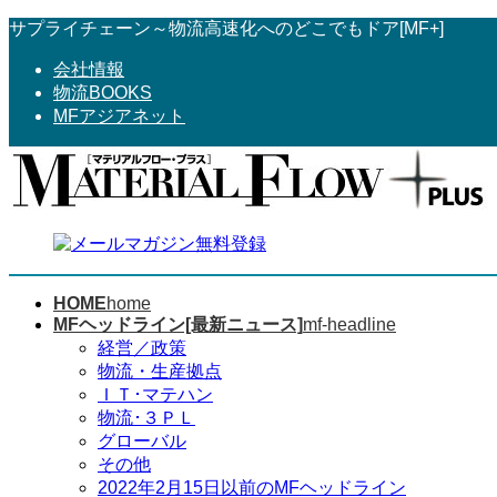
コ
ナ
サプライチェーン～物流高速化へのどこでもドア[MF+]
ン
ビ
会社情報
テ
ゲ
物流BOOKS
ン
ー
MFアジアネット
ツ
シ
へ
ョ
ス
ン
キ
に
ッ
移
プ
動
HOME
home
MFヘッドライン[最新ニュース]
mf-headline
経営／政策
物流・生産拠点
ＩＴ･マテハン
物流･３ＰＬ
グローバル
その他
2022年2月15日以前のMFヘッドライン