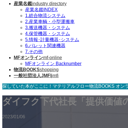
産業名鑑
industry directory
産業名鑑INDEX
1.総合物流システム
2.産業車輌・小型運搬車
3.搬送機器・システム
4.保管機器・システム
5.情報･計量機器･システム
6.パレット関連機器
7.その他
MFオンライン
mf-online
MFオンライン Backnumber
物流BOOKS
shopping
一般社団法人JMFI
jmfi
探していた本がここに！マテリアルフロー物流BOOKS オン
ダイフク下代社長「提供価値
2023/01/06