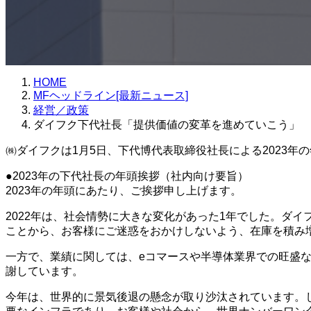
HOME
MFヘッドライン[最新ニュース]
経営／政策
ダイフク下代社長「提供価値の変革を進めていこう」
㈱ダイフクは1月5日、下代博代表取締役社長による2023
●2023年の下代社長の年頭挨拶（社内向け要旨）
2023年の年頭にあたり、ご挨拶申し上げます。
2022年は、社会情勢に大きな変化があった1年でした。ダ
ことから、お客様にご迷惑をおかけしないよう、在庫を積み
一方で、業績に関しては、eコマースや半導体業界での旺盛
謝しています。
今年は、世界的に景気後退の懸念が取り沙汰されています。