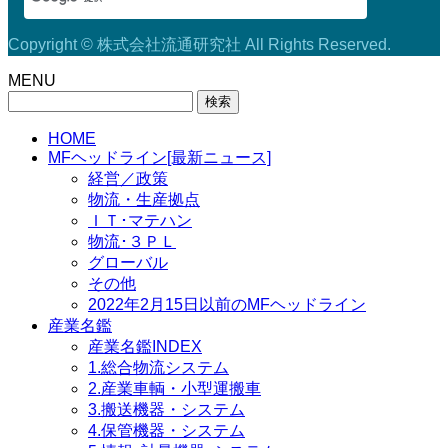
Copyright © 株式会社流通研究社 All Rights Reserved.
MENU
検
索:
HOME
MFヘッドライン[最新ニュース]
経営／政策
物流・生産拠点
ＩＴ･マテハン
物流･３ＰＬ
グローバル
その他
2022年2月15日以前のMFヘッドライン
産業名鑑
産業名鑑INDEX
1.総合物流システム
2.産業車輌・小型運搬車
3.搬送機器・システム
4.保管機器・システム