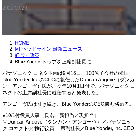
2022/09/20
HOME
MFヘッドライン[最新ニュース]
経営／政策
Blue Yonderトップを上席副社長に
パナソニック コネクト㈱は9月16日、100％子会社の米国
Blue Yonder, Inc.のCEOに就任したDuncan Angove（ダンカ
ン・アンゴーヴ）氏が、今年10月1日付で、パナソニック コ
ネクトの上席副社長に就任すると発表した。
アンゴーヴ氏は引き続き、Blue YonderのCEO職も務める。
●10/1付役員人事［氏名／新担当／現担当］
▽Duncan Angove（ダンカン・アンゴーヴ）／パナソニッ
ク コネクト㈱ 執行役員 上席副社長／Blue Yonder, Inc. CEO