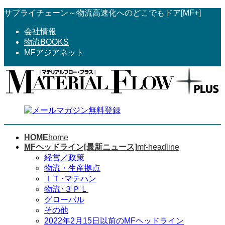
コ
ナ
サプライチェーン～物流高速化へのどこでもドア[MF+]
ン
ビ
会社情報
テ
ゲ
物流BOOKS
ン
ー
MFアジアネット
ツ
シ
へ
ョ
ス
ン
キ
に
ッ
移
プ
動
HOME
home
MFヘッドライン[最新ニュース]
mf-headline
経営／政策
物流・生産拠点
ＩＴ･マテハン
物流･３ＰＬ
グローバル
その他
2022年2月15日以前のMFヘッドライン