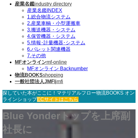
産業名鑑
industry directory
産業名鑑INDEX
1.総合物流システム
2.産業車輌・小型運搬車
3.搬送機器・システム
4.保管機器・システム
5.情報･計量機器･システム
6.パレット関連機器
7.その他
MFオンライン
mf-online
MFオンライン Backnumber
物流BOOKS
shopping
一般社団法人JMFI
jmfi
探していた本がここに！マテリアルフロー物流BOOKS オン
ラインショップ
ECサイトはこちら
Blue Yonderトップを上席副
社長に