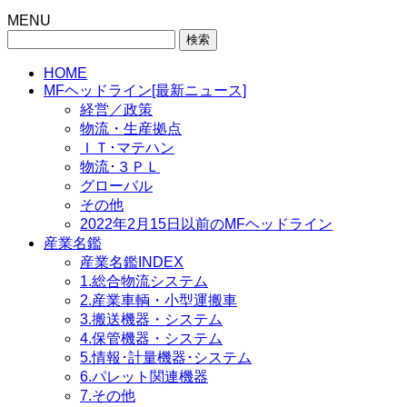
MENU
検
索:
HOME
MFヘッドライン[最新ニュース]
経営／政策
物流・生産拠点
ＩＴ･マテハン
物流･３ＰＬ
グローバル
その他
2022年2月15日以前のMFヘッドライン
産業名鑑
産業名鑑INDEX
1.総合物流システム
2.産業車輌・小型運搬車
3.搬送機器・システム
4.保管機器・システム
5.情報･計量機器･システム
6.パレット関連機器
7.その他