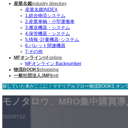
産業名鑑
industry directory
産業名鑑INDEX
1.総合物流システム
2.産業車輌・小型運搬車
3.搬送機器・システム
4.保管機器・システム
5.情報･計量機器･システム
6.パレット関連機器
7.その他
MFオンライン
mf-online
MFオンライン Backnumber
物流BOOKS
shopping
一般社団法人JMFI
jmfi
探していた本がここに！マテリアルフロー物流BOOKS オン
モノタロウ、MRO集中購買導入
2022/07/12