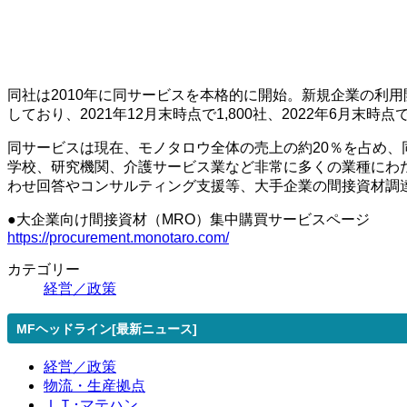
同社は2010年に同サービスを本格的に開始。新規企業の利
しており、2021年12⽉末時点で1,800社、2022年6⽉末時点
同サービスは現在、モノタロウ全体の売上の約20％を占め
学校、研究機関、介護サービス業など⾮常に多くの業種にわた
わせ回答やコンサルティング⽀援等、⼤⼿企業の間接資材調
●⼤企業向け間接資材（MRO）集中購買サービスページ
https://procurement.monotaro.com/
カテゴリー
経営／政策
MFヘッドライン[最新ニュース]
経営／政策
物流・生産拠点
ＩＴ･マテハン