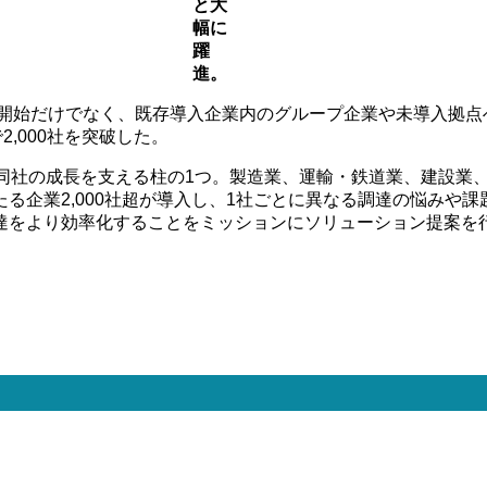
と⼤
幅に
躍
進。
⽤開始だけでなく、既存導⼊企業内のグループ企業や未導⼊拠
で2,000社を突破した。
、同社の成⻑を⽀える柱の1つ。製造業、運輸・鉄道業、建設業
る企業2,000社超が導⼊し、1社ごとに異なる調達の悩みや
達をより効率化することをミッションにソリューション提案を