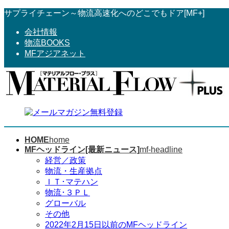
コ
ナ
サプライチェーン～物流高速化へのどこでもドア[MF+]
ン
ビ
会社情報
テ
ゲ
物流BOOKS
ン
ー
MFアジアネット
ツ
シ
へ
ョ
ス
ン
キ
に
ッ
移
プ
動
HOME
home
MFヘッドライン[最新ニュース]
mf-headline
経営／政策
物流・生産拠点
ＩＴ･マテハン
物流･３ＰＬ
グローバル
その他
2022年2月15日以前のMFヘッドライン