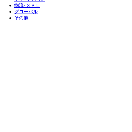
物流･３ＰＬ
グローバル
その他