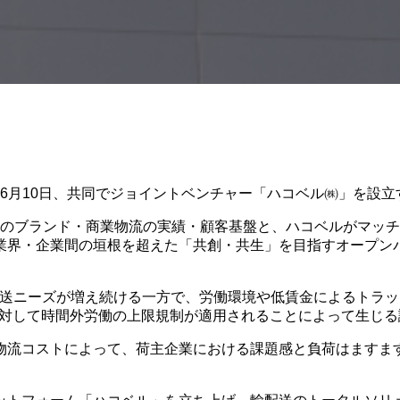
6月10日、共同でジョイントベンチャー「ハコベル㈱」を設立
のブランド・商業物流の実績・顧客基盤と、ハコベルがマッチン
業界・企業間の垣根を超えた「共創・共生」を目指すオープン
送ニーズが増え続ける一方で、労働環境や低賃金によるトラック
ーに対して時間外労働の上限規制が適用されることによって生じる
物流コストによって、荷主企業における課題感と負荷はますます