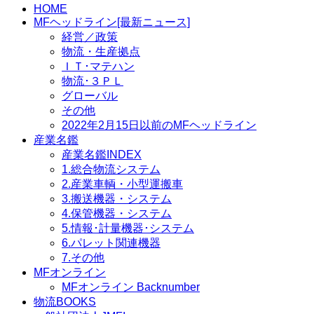
HOME
MFヘッドライン[最新ニュース]
経営／政策
物流・生産拠点
ＩＴ･マテハン
物流･３ＰＬ
グローバル
その他
2022年2月15日以前のMFヘッドライン
産業名鑑
産業名鑑INDEX
1.総合物流システム
2.産業車輌・小型運搬車
3.搬送機器・システム
4.保管機器・システム
5.情報･計量機器･システム
6.パレット関連機器
7.その他
MFオンライン
MFオンライン Backnumber
物流BOOKS