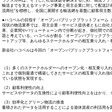
ラクスル㈱は、そうした社会課題を解決するため、物流プラ
輸送までを支えるマッチング事業と荷主企業に対して配送計画
流商社”を標榜し、全国に展開する輸送網を基盤に顧客荷主数
●ハコベルの目指す「オープンパブリックプラットフォーム（O.P
現状の物流業界では、荷主企業・サービス提供者ともに自社
果、企業間やバリューチェーン内で分断が起き、個社間での
題と考えている。ハコベルが創る「オープンパブリックプラッ
ートアップ等、あらゆるステークホルダーの相互乗り入れ・
新会社ハコベルは今回の「オープンパブリックプラットフォ
（1）多くのステークホルダーへのオープン化・相互乗り入
これまで個別最適で構築してきたサービスの相互乗り入れ強
ている状態を実現する。
（2）顧客利便性の向上
サービスやデータの互換性により顧客利便性向上をはかり、
（3）効率化とグリーン物流の推進
蓄積されたデータを活用することによる遊休資産の利活用を