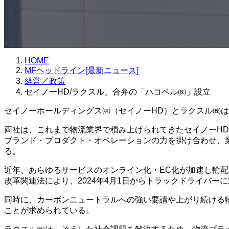
HOME
MFヘッドライン[最新ニュース]
経営／政策
セイノーHD/ラクスル、合弁の「ハコベル㈱」設立
セイノーホールディングス㈱（セイノーHD）とラクスル㈱は
両社は、これまで物流業界で積み上げられてきたセイノーHD
ブランド・プロダクト・オペレーションの力を掛け合わせ、
る。
近年、あらゆるサービスのオンライン化・EC化が加速し輸配
改革関連法により、2024年4月1日からトラックドライバ
同時に、カーボンニュートラルへの強い要請や上がり続ける
ことが求められている。