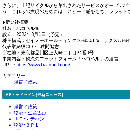
さらに、上記サイクルから創出されたサービスがオープンパ
う。これらの実現のためには、スピード感をもち、フラット
●新会社概要
社名：ハコベル㈱
設立：2022年8月1日（予定）
株主構成：セイノーホールディングス㈱50.1%、ラクスル㈱49
代表取締役CEO：狭間健志
所在地：東京都品川区上大崎二丁目24番9号
事業内容：物流のプラットフォーム「ハコベル」の運営
URL：
https://www.hacobell.com/
カテゴリー
経営／政策
MFヘッドライン[最新ニュース]
経営／政策
物流・生産拠点
ＩＴ･マテハン
物流･３ＰＬ