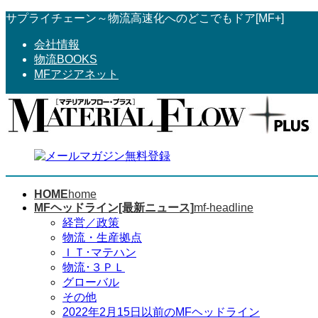
コ
ナ
サプライチェーン～物流高速化へのどこでもドア[MF+]
ン
ビ
会社情報
テ
ゲ
物流BOOKS
ン
ー
MFアジアネット
ツ
シ
へ
ョ
ス
ン
キ
に
ッ
移
プ
動
HOME
home
MFヘッドライン[最新ニュース]
mf-headline
経営／政策
物流・生産拠点
ＩＴ･マテハン
物流･３ＰＬ
グローバル
その他
2022年2月15日以前のMFヘッドライン