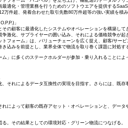
ットフォーム「ハコベル」を立ち上げ、輸配送のトータルソリ
最適化・管理業務を行うためのソフトウエアを提供するSaaS
12万件超、発着合わせた取引先数80万件超等の強い実績を積
.P.)」
とその顧客に最適化したシステムやオペレーションを構築して
競争激化、サプライヤーの囲い込み、それによる価格競争が起
トフォーム」は、バリューチェーンを広く捉え、顧客/サービス
巻き込みを前提とし、業界全体で物流を取り巻く課題に対処す
ーム」に多くのステークホルダーが参加・乗り入れることによ
れ
化、それによるデータ互換性の実現を目指す。さらには、既存
それによって顧客の既存アセット・オペレーションと、データ
図る。その結果としての環境対応・グリーン物流につなげる。