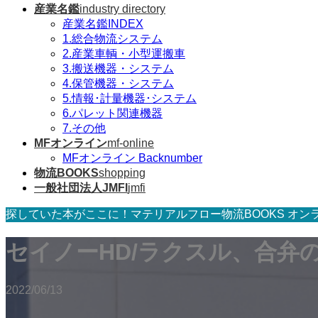
産業名鑑
industry directory
産業名鑑INDEX
1.総合物流システム
2.産業車輌・小型運搬車
3.搬送機器・システム
4.保管機器・システム
5.情報･計量機器･システム
6.パレット関連機器
7.その他
MFオンライン
mf-online
MFオンライン Backnumber
物流BOOKS
shopping
一般社団法人JMFI
jmfi
探していた本がここに！マテリアルフロー物流BOOKS オン
セイノーHD/ラクスル、合弁
2022/06/13