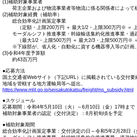
(1)補助対象事業者
荷主企業および物流事業者等物流に係る関係者によって
(2)補助対象経費（補助率）
総合効率化計画策定事業
（定額・上限200万円 ＋ 最大1/2・上限300万円※ ＝ 
モーダルシフト推進事業・幹線輸送集約化推進事業・過疎
（最大1/2・上限500万円 ＋ 最大2/3・上限500万円※ ＝
※下線部が、省人化・自動化に資する機器導入等の計画、
(3)令和4年度予算額
約43百万円
●応募方法
国土交通省Webサイト（下記URL）に掲載されている交付
地域を管轄する地方運輸局等へ提出。
https://www.mlit.go.jp/seisakutokatsu/freight/ms_subsidy.html
●スケジュール
応募期間：令和4年5月10日（火）～6月10日（金）17時ま
補助対象事業者の認定（交付決定）：8月初旬頃を予定
●補助対象期間
総合効率化計画策定事業：交付決定の日～令和5年2月28日（