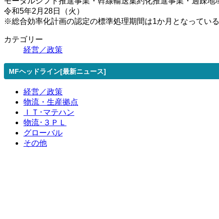
モーダルシフト推進事業・幹線輸送集約化推進事業・過疎地
令和5年2月28日（火）
※総合効率化計画の認定の標準処理期間は1か月となってい
カテゴリー
経営／政策
MFヘッドライン[最新ニュース]
経営／政策
物流・生産拠点
ＩＴ･マテハン
物流･３ＰＬ
グローバル
その他