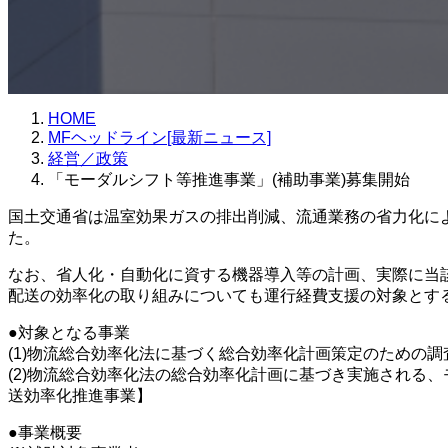
HOME
MFヘッドライン[最新ニュース]
経営／政策
「モーダルシフト等推進事業」(補助事業)募集開始
国土交通省は温室効果ガスの排出削減、流通業務の省力化に
た。
なお、省人化・自動化に資する機器導入等の計画、実際に当
配送の効率化の取り組みについても運行経費支援の対象とす
●対象となる事業
(1)物流総合効率化法に基づく総合効率化計画策定のための
(2)物流総合効率化法の総合効率化計画に基づき実施される
送効率化推進事業】
●事業概要