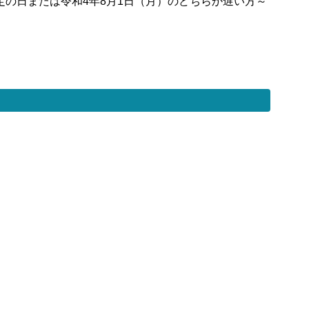
の日または令和4年8月1日（月）のどちらか遅い方～