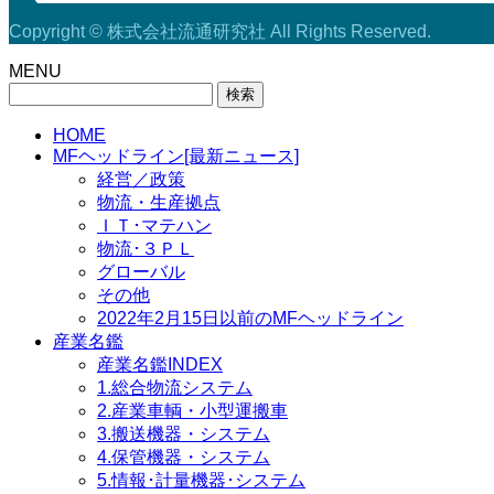
Copyright © 株式会社流通研究社 All Rights Reserved.
MENU
検
索:
HOME
MFヘッドライン[最新ニュース]
経営／政策
物流・生産拠点
ＩＴ･マテハン
物流･３ＰＬ
グローバル
その他
2022年2月15日以前のMFヘッドライン
産業名鑑
産業名鑑INDEX
1.総合物流システム
2.産業車輌・小型運搬車
3.搬送機器・システム
4.保管機器・システム
5.情報･計量機器･システム