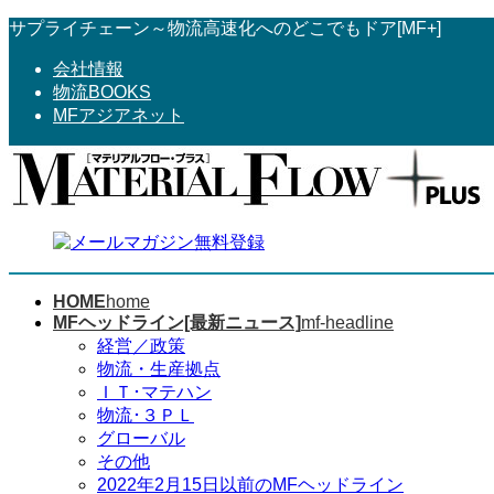
コ
ナ
サプライチェーン～物流高速化へのどこでもドア[MF+]
ン
ビ
会社情報
テ
ゲ
物流BOOKS
ン
ー
MFアジアネット
ツ
シ
へ
ョ
ス
ン
キ
に
ッ
移
プ
動
HOME
home
MFヘッドライン[最新ニュース]
mf-headline
経営／政策
物流・生産拠点
ＩＴ･マテハン
物流･３ＰＬ
グローバル
その他
2022年2月15日以前のMFヘッドライン