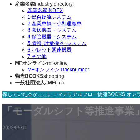
産業名鑑
industry directory
産業名鑑INDEX
1.総合物流システム
2.産業車輌・小型運搬車
3.搬送機器・システム
4.保管機器・システム
5.情報･計量機器･システム
6.パレット関連機器
7.その他
MFオンライン
mf-online
MFオンライン Backnumber
物流BOOKS
shopping
一般社団法人JMFI
jmfi
探していた本がここに！マテリアルフロー物流BOOKS オン
「モーダルシフト等推進事業」
2022/05/11