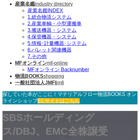
産業名鑑
industry directory
産業名鑑INDEX
1.総合物流システム
2.産業車輌・小型運搬車
3.搬送機器・システム
4.保管機器・システム
5.情報･計量機器･システム
6.パレット関連機器
7.その他
MFオンライン
mf-online
MFオンライン Backnumber
物流BOOKS
shopping
一般社団法人JMFI
jmfi
探していた本がここに！マテリアルフロー物流BOOKS オン
ラインショップ
ECサイトはこちら
SBSホールディング
ス/DBJ、EMC全株譲受