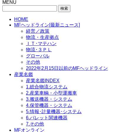
MENU
検
索:
HOME
MFヘッドライン[最新ニュース]
経営／政策
物流・生産拠点
ＩＴ･マテハン
物流･３ＰＬ
グローバル
その他
2022年2月15日以前のMFヘッドライン
産業名鑑
産業名鑑INDEX
1.総合物流システム
2.産業車輌・小型運搬車
3.搬送機器・システム
4.保管機器・システム
5.情報･計量機器･システム
6.パレット関連機器
7.その他
MFオンライン