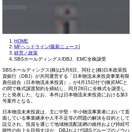
2022/05/06
HOME
MFヘッドライン[最新ニュース]
経営／政策
SBSホールディングス/DBJ、EMC全株譲受
SBSホールディングス(株)は5月6日、同社と(株)日本政策投
資銀行（DBJ）が共同運営する「日本物流未来投資事業有限
責任組合（日本物流未来投資）」が4月15日付で(株)EMCと
の間で株式譲渡契約を締結し、同月28日に全株式を譲受し
たと発表した。なお、本件は日本物流未来投資における第3
号案件となる。
日本物流未来投資は、主に中堅・中小物流事業者において直
面している事業継承や人手不足等の問題の解決を目的として
設立され、投資を通じて地域物流配送網の維持および持続可
能性の向上を目指すほか、DBJおよびSBSグループのノウハ