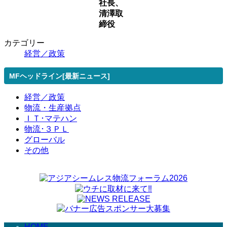
社長、
清澤取
締役
カテゴリー
経営／政策
MFヘッドライン[最新ニュース]
経営／政策
物流・生産拠点
ＩＴ･マテハン
物流･３ＰＬ
グローバル
その他
HOME