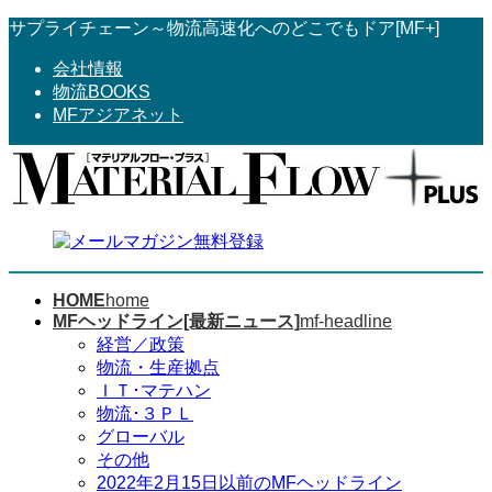
コ
ナ
サプライチェーン～物流高速化へのどこでもドア[MF+]
ン
ビ
会社情報
テ
ゲ
物流BOOKS
ン
ー
MFアジアネット
ツ
シ
へ
ョ
ス
ン
キ
に
ッ
移
プ
動
HOME
home
MFヘッドライン[最新ニュース]
mf-headline
経営／政策
物流・生産拠点
ＩＴ･マテハン
物流･３ＰＬ
グローバル
その他
2022年2月15日以前のMFヘッドライン