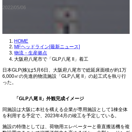
2022/05/06
HOME
MFヘッドライン[最新ニュース]
物流・生産拠点
大阪府八尾市で「GLP八尾 II」着工
日本GLP(株)は5月6日、大阪府八尾市で総延床面積が約1万
6,000㎡の先進的物流施設「GLP八尾 II」の起工式を執り行
った。
「GLP八尾 II」外観完成イメージ
同施設は大阪に本社を構える企業が専用施設として1棟全体
を利用する予定で、2023年4月の竣工を予定している。
施設の特徴としては、荷物用エレベーターと垂直搬送機を複