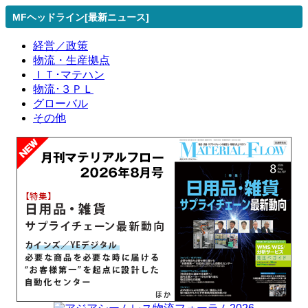
MFヘッドライン[最新ニュース]
経営／政策
物流・生産拠点
ＩＴ･マテハン
物流･３ＰＬ
グローバル
その他