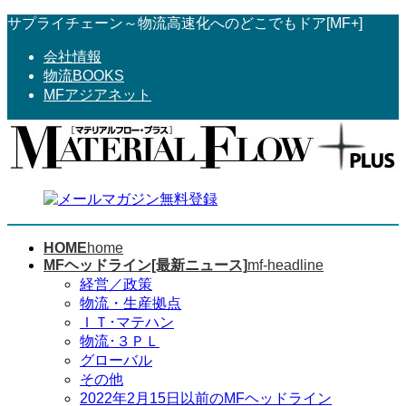
コ
ナ
サプライチェーン～物流高速化へのどこでもドア[MF+]
ン
ビ
会社情報
テ
ゲ
物流BOOKS
ン
ー
MFアジアネット
ツ
シ
へ
ョ
ス
ン
キ
に
ッ
移
プ
動
HOME
home
MFヘッドライン[最新ニュース]
mf-headline
経営／政策
物流・生産拠点
ＩＴ･マテハン
物流･３ＰＬ
グローバル
その他
2022年2月15日以前のMFヘッドライン