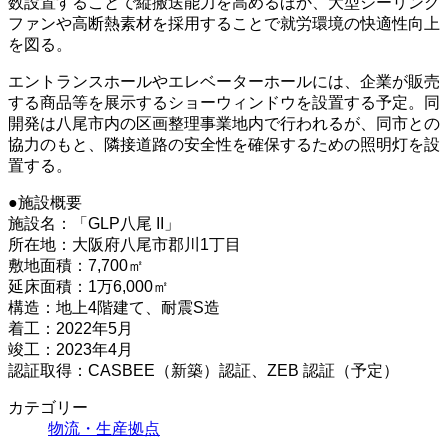
数設置することで縦搬送能力を高めるほか、大型シーリング
ファンや高断熱素材を採用することで就労環境の快適性向上
を図る。
エントランスホールやエレベーターホールには、企業が販売
する商品等を展示するショーウィンドウを設置する予定。同
開発は八尾市内の区画整理事業地内で行われるが、同市との
協力のもと、隣接道路の安全性を確保するための照明灯を設
置する。
●施設概要
施設名：「GLP八尾 II」
所在地：大阪府八尾市郡川1丁目
敷地面積：7,700㎡
延床面積：1万6,000㎡
構造：地上4階建て、耐震S造
着工：2022年5月
竣工：2023年4月
認証取得：CASBEE（新築）認証、ZEB 認証（予定）
カテゴリー
物流・生産拠点