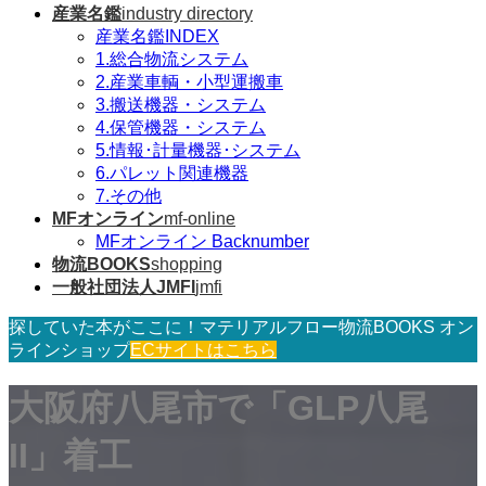
産業名鑑
industry directory
産業名鑑INDEX
1.総合物流システム
2.産業車輌・小型運搬車
3.搬送機器・システム
4.保管機器・システム
5.情報･計量機器･システム
6.パレット関連機器
7.その他
MFオンライン
mf-online
MFオンライン Backnumber
物流BOOKS
shopping
一般社団法人JMFI
jmfi
探していた本がここに！マテリアルフロー物流BOOKS オン
ラインショップ
ECサイトはこちら
大阪府八尾市で「GLP八尾
II」着工