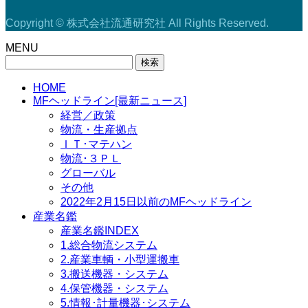
Copyright © 株式会社流通研究社 All Rights Reserved.
MENU
検
索:
HOME
MFヘッドライン[最新ニュース]
経営／政策
物流・生産拠点
ＩＴ･マテハン
物流･３ＰＬ
グローバル
その他
2022年2月15日以前のMFヘッドライン
産業名鑑
産業名鑑INDEX
1.総合物流システム
2.産業車輌・小型運搬車
3.搬送機器・システム
4.保管機器・システム
5.情報･計量機器･システム