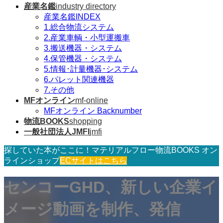
産業名鑑
industry directory
産業名鑑INDEX
1.総合物流システム
2.産業車輌・小型運搬車
3.搬送機器・システム
4.保管機器・システム
5.情報･計量機器･システム
6.パレット関連機器
7.その他
MFオンライン
mf-online
MFオンライン Backnumber
物流BOOKS
shopping
一般社団法人JMFI
jmfi
探していた本がここに！マテリアルフロー物流BOOKS オン
ラインショップ
ECサイトはこちら
センコーGHD、新しい企業イ
メージ動画を制作、発信