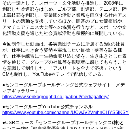
その一環として、スポーツ・文化活動を推進し、2008年に
創部した柔道部をはじめ、ゴルフ部、剣道部、テニス部、陸
上競技部を創部し、実業団の活動と業務を両立する社内アス
リートの活動を支援しているほか、囲碁のプロ女流棋戦や、
アマチュアテニス大会等への協賛を行うなど、スポーツや文
化活動支援を通じた社会貢献活動も積極的に展開している。
今回制作した動画は、各実業団チームに所属する5組の社員
が、仕事に向き合う姿勢や実現したい目標・夢等を語る様
子、仕事や練習に一生懸命取り込む姿を、生き生きとした表
情を通じて、グループの社風等を視聴者に感じてもらうこと
を意識して制作した。「アスリートを全力で応援」という
CMも制作し、YouTubeやテレビで配信している。
●センコーグループホールディング公式ウェブサイト「メデ
ィアギャラリー」
https://www.senkogrouphd.co.jp/about/mediagallery/
●センコーグループYouTube公式チャンネル
https://www.youtube.com/channel/UCwJV2VmhnCHYS5lKS
●CSRニュース「センコーグループホールディングス(株)と
センコー(株)「健康経営優良法人2022 ホワイト500」に5年