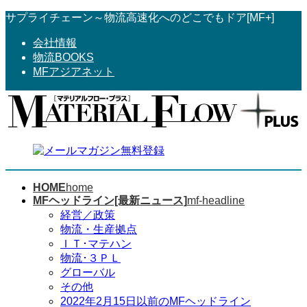
コ
ナ
サプライチェーン～物流高速化へのどこでもドア[MF+]
ン
ビ
会社情報
テ
ゲ
物流BOOKS
ン
ー
MFアジアネット
ツ
シ
へ
ョ
ス
ン
キ
に
ッ
移
プ
動
HOME
home
MFヘッドライン[最新ニュース]
mf-headline
経営／政策
物流・生産拠点
ＩＴ･マテハン
物流･３ＰＬ
グローバル
その他
2022年2月15日以前のMFヘッドライン