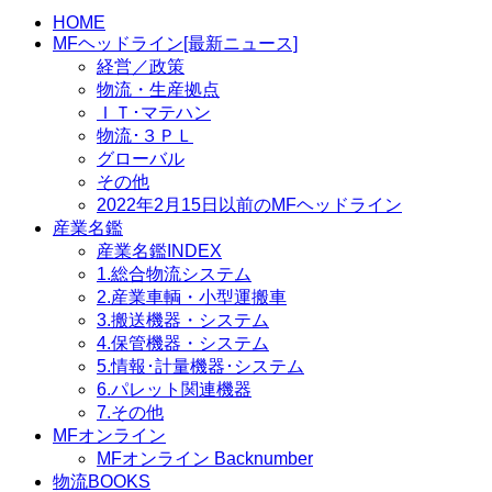
索:
HOME
MFヘッドライン[最新ニュース]
経営／政策
物流・生産拠点
ＩＴ･マテハン
物流･３ＰＬ
グローバル
その他
2022年2月15日以前のMFヘッドライン
産業名鑑
産業名鑑INDEX
1.総合物流システム
2.産業車輌・小型運搬車
3.搬送機器・システム
4.保管機器・システム
5.情報･計量機器･システム
6.パレット関連機器
7.その他
MFオンライン
MFオンライン Backnumber
物流BOOKS