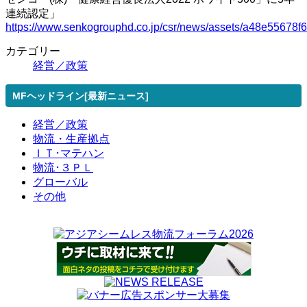
連続認定」
https://www.senkogrouphd.co.jp/csr/news/assets/a48e55678f6
カテゴリー
経営／政策
MFヘッドライン[最新ニュース]
経営／政策
物流・生産拠点
ＩＴ･マテハン
物流･３ＰＬ
グローバル
その他