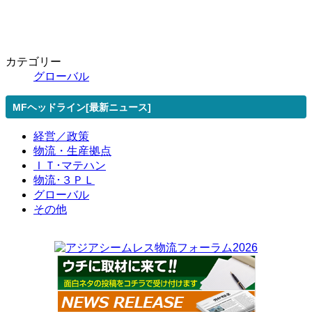
カテゴリー
グローバル
MFヘッドライン[最新ニュース]
経営／政策
物流・生産拠点
ＩＴ･マテハン
物流･３ＰＬ
グローバル
その他