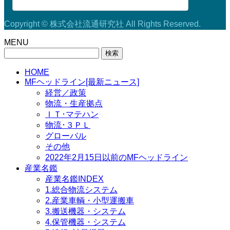
Copyright © 株式会社流通研究社 All Rights Reserved.
MENU
検
索:
HOME
MFヘッドライン[最新ニュース]
経営／政策
物流・生産拠点
ＩＴ･マテハン
物流･３ＰＬ
グローバル
その他
2022年2月15日以前のMFヘッドライン
産業名鑑
産業名鑑INDEX
1.総合物流システム
2.産業車輌・小型運搬車
3.搬送機器・システム
4.保管機器・システム