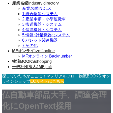
産業名鑑
industry directory
産業名鑑INDEX
1.総合物流システム
2.産業車輌・小型運搬車
3.搬送機器・システム
4.保管機器・システム
5.情報･計量機器･システム
6.パレット関連機器
7.その他
MFオンライン
mf-online
MFオンライン Backnumber
物流BOOKS
shopping
一般社団法人JMFI
jmfi
探していた本がここに！マテリアルフロー物流BOOKS オン
ラインショップ
ECサイトはこちら
仏自動車部品大手、調達合理
化にOpenText採用