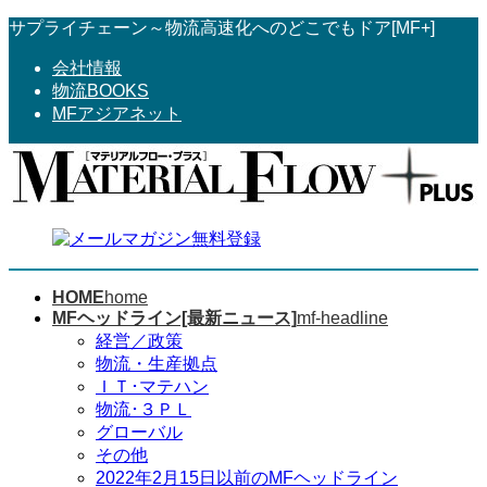
コ
ナ
サプライチェーン～物流高速化へのどこでもドア[MF+]
ン
ビ
会社情報
テ
ゲ
物流BOOKS
ン
ー
MFアジアネット
ツ
シ
へ
ョ
ス
ン
キ
に
ッ
移
プ
動
HOME
home
MFヘッドライン[最新ニュース]
mf-headline
経営／政策
物流・生産拠点
ＩＴ･マテハン
物流･３ＰＬ
グローバル
その他
2022年2月15日以前のMFヘッドライン