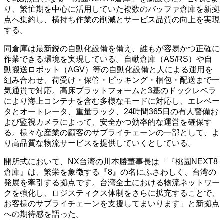
り、繁忙期を中心に活用していた複数のバッファ倉庫を新拠
点へ集約し、横持ち作業の削減とサービス品質の向上を実現
する。
同倉庫は最新鋭の自動化設備を備え、誰もが容易かつ正確に
作業できる環境を実現している。自動倉庫（AS/RS）や自
動搬送ロボット（AGV）等の自動化設備と人による運用を
組み合わせ、荷受け・保管・ピッキング・梱包・配送まで一
気通貫で対応。高床プラットフォームと3基のドックレベラ
により海上コンテナを含む多様なモードに対応し、エレベー
タとオートレータ、重量ラック、24時間365日の有人警備お
よび監視カメラによって、安全かつ効率的な運営を確保す
る。様々な産業の顧客のサプライチェーンの一部として、よ
り高品質な物流サービスを提供していくとしている。
開所式において、NX台湾の川本勝董事長は「『桃園NEXT8
倉庫』は、繁栄を象徴する『8』の名にふさわしく、台湾の
発展を牽引する拠点です。台湾全土における物流ネットワー
クを強化し、ロジスティクス体制をさらに拡充することで、
お客様のサプライチェーンを支援してまいります」と新拠点
への期待感を語った。