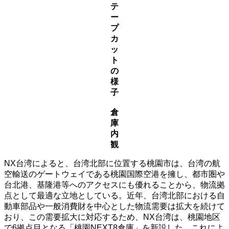
テ
ー
プ
カ
ッ
ト
の
様
子
倉
庫
内
観
NX台湾によると、台湾北部に位置する桃園市は、台湾の航
空輸送のゲートウェイである桃園国際空港を擁し、都市圏や
台北港、基隆港等へのアクセスにも優れることから、物流拠
点として最適な立地としている。近年、台湾北部における自
動車部品や一般消費財を中心とした物流需要は拡大を続けて
おり、この需要拡大に対応するため、NX台湾は、桃園地区
で6拠点目となる「桃園NEXT8倉庫」を新設した。これによ