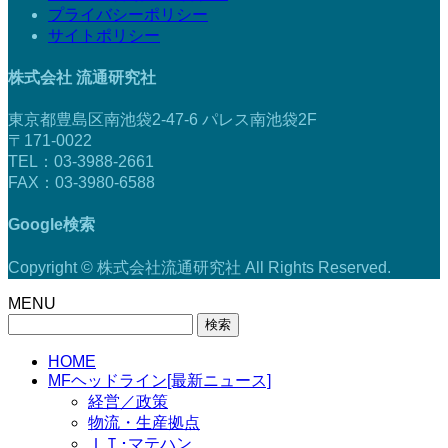
プライバシーポリシー
サイトポリシー
株式会社 流通研究社
東京都豊島区南池袋2-47-6 パレス南池袋2F
〒171-0022
TEL：03-3988-2661
FAX：03-3980-6588
Google検索
Copyright © 株式会社流通研究社 All Rights Reserved.
MENU
検
索:
HOME
MFヘッドライン[最新ニュース]
経営／政策
物流・生産拠点
ＩＴ･マテハン