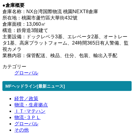
●倉庫概要
倉庫名称：NX台湾国際物流 桃園NEXT8倉庫
所在地：桃園市蘆竹區大華街432號
倉庫面積：13,060㎡
構造：鉄骨造3階建て
主要設備：ドックレベラ3基、エレベータ2基、オートレー
タ1基、高床プラットフォーム、24時間365日有人警備、監
視カメラ
業務内容：保管配送、検品、仕分、包装、輸出入手配
カテゴリー
グローバル
MFヘッドライン[最新ニュース]
経営／政策
物流・生産拠点
ＩＴ･マテハン
物流･３ＰＬ
グローバル
その他