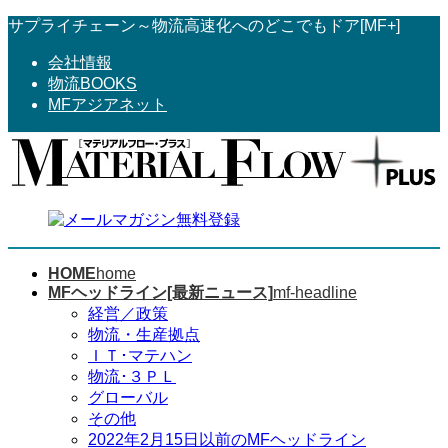
コ
ナ
サプライチェーン～物流高速化へのどこでもドア[MF+]
ン
ビ
会社情報
テ
ゲ
物流BOOKS
ン
ー
MFアジアネット
ツ
シ
へ
ョ
ス
ン
キ
に
ッ
移
プ
動
HOME
home
MFヘッドライン[最新ニュース]
mf-headline
経営／政策
物流・生産拠点
ＩＴ･マテハン
物流･３ＰＬ
グローバル
その他
2022年2月15日以前のMFヘッドライン