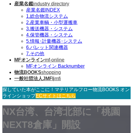
産業名鑑
industry directory
産業名鑑INDEX
1.総合物流システム
2.産業車輌・小型運搬車
3.搬送機器・システム
4.保管機器・システム
5.情報･計量機器･システム
6.パレット関連機器
7.その他
MFオンライン
mf-online
MFオンライン Backnumber
物流BOOKS
shopping
一般社団法人JMFI
jmfi
探していた本がここに！マテリアルフロー物流BOOKS オン
ラインショップ
ECサイトはこちら
NX台湾、台湾北部に「桃園
NEXT8倉庫」開設