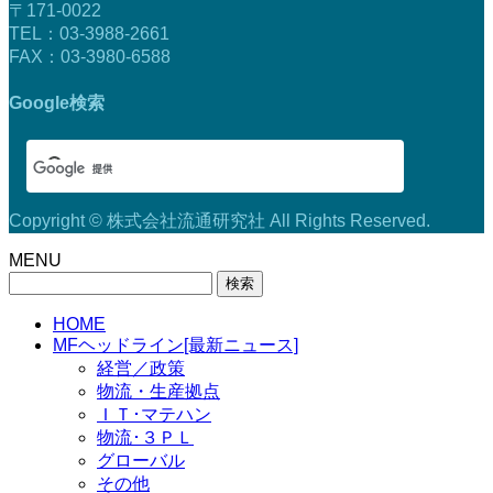
〒171-0022
TEL：03-3988-2661
FAX：03-3980-6588
Google検索
Copyright © 株式会社流通研究社 All Rights Reserved.
MENU
検
索:
HOME
MFヘッドライン[最新ニュース]
経営／政策
物流・生産拠点
ＩＴ･マテハン
物流･３ＰＬ
グローバル
その他