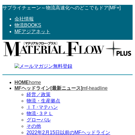
コ
ナ
サプライチェーン～物流高速化へのどこでもドア[MF+]
ン
ビ
会社情報
テ
ゲ
物流BOOKS
ン
ー
MFアジアネット
ツ
シ
へ
ョ
ス
ン
キ
に
ッ
移
プ
動
HOME
home
MFヘッドライン[最新ニュース]
mf-headline
経営／政策
物流・生産拠点
ＩＴ･マテハン
物流･３ＰＬ
グローバル
その他
2022年2月15日以前のMFヘッドライン