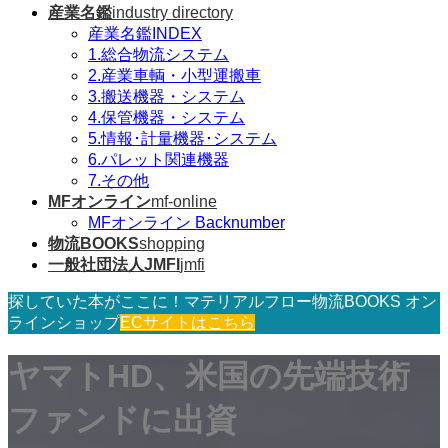
産業名鑑
industry directory
産業名鑑INDEX
1.総合物流システム
2.産業車輌・小型運搬車
3.搬送機器・システム
4.保管機器・システム
5.情報･計量機器･システム
6.パレット関連機器
7.その他
MFオンライン
mf-online
MFオンライン Backnumber
物流BOOKS
shopping
一般社団法人JMFI
jmfi
探していた本がここに！マテリアルフロー物流BOOKS オン
ラインショップ
ECサイトはこちら
ヤマトHD、米国の先端技術
ファンドに出資