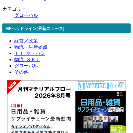
カテゴリー
グローバル
MFヘッドライン[最新ニュース]
経営／政策
物流・生産拠点
ＩＴ･マテハン
物流･３ＰＬ
グローバル
その他