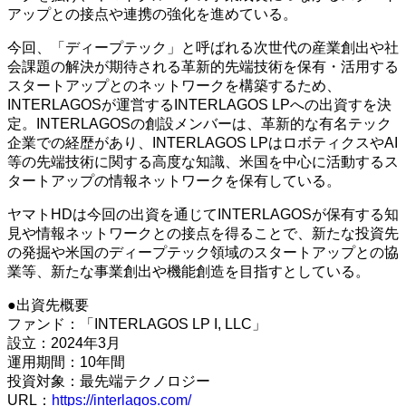
アップとの接点や連携の強化を進めている。
今回、「ディープテック」と呼ばれる次世代の産業創出や社
会課題の解決が期待される革新的先端技術を保有・活用する
スタートアップとのネットワークを構築するため、
INTERLAGOSが運営するINTERLAGOS LPへの出資すを決
定。INTERLAGOSの創設メンバーは、革新的な有名テック
企業での経歴があり、INTERLAGOS LPはロボティクスやAI
等の先端技術に関する高度な知識、米国を中心に活動するス
タートアップの情報ネットワークを保有している。
ヤマトHDは今回の出資を通じてINTERLAGOSが保有する知
見や情報ネットワークとの接点を得ることで、新たな投資先
の発掘や米国のディープテック領域のスタートアップとの協
業等、新たな事業創出や機能創造を目指すとしている。
●出資先概要
ファンド：「INTERLAGOS LP I, LLC」
設立：2024年3月
運用期間：10年間
投資対象：最先端テクノロジー
URL：
https://interlagos.com/