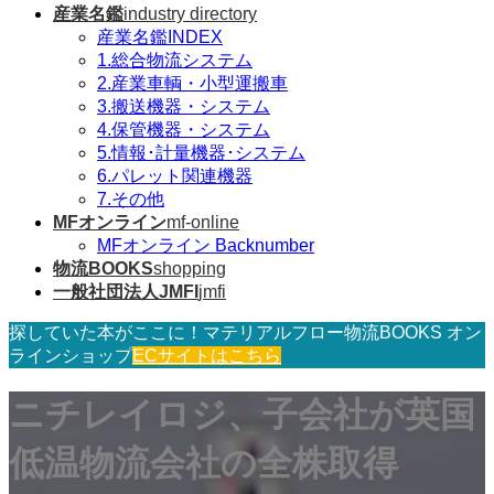
産業名鑑
industry directory
産業名鑑INDEX
1.総合物流システム
2.産業車輌・小型運搬車
3.搬送機器・システム
4.保管機器・システム
5.情報･計量機器･システム
6.パレット関連機器
7.その他
MFオンライン
mf-online
MFオンライン Backnumber
物流BOOKS
shopping
一般社団法人JMFI
jmfi
探していた本がここに！マテリアルフロー物流BOOKS オン
ラインショップ
ECサイトはこちら
ニチレイロジ、子会社が英国
低温物流会社の全株取得