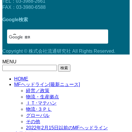
TEL：03-3988-2661
FAX：03-3980-6588
Google検索
Copyright © 株式会社流通研究社 All Rights Reserved.
MENU
検
索:
HOME
MFヘッドライン[最新ニュース]
経営／政策
物流・生産拠点
ＩＴ･マテハン
物流･３ＰＬ
グローバル
その他
2022年2月15日以前のMFヘッドライン