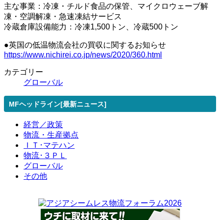
主な事業：冷凍・チルド食品の保管、マイクロウェーブ解
凍・空調解凍・急速凍結サービス
冷蔵倉庫設備能力：冷凍1,500トン、冷蔵500トン
●英国の低温物流会社の買収に関するお知らせ
https://www.nichirei.co.jp/news/2020/360.html
カテゴリー
グローバル
MFヘッドライン[最新ニュース]
経営／政策
物流・生産拠点
ＩＴ･マテハン
物流･３ＰＬ
グローバル
その他