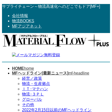
コ
ナ
サプライチェーン～物流高速化へのどこでもドア[MF+]
ン
ビ
会社情報
テ
ゲ
物流BOOKS
ン
ー
MFアジアネット
ツ
シ
へ
ョ
ス
ン
キ
に
ッ
移
プ
動
HOME
home
MFヘッドライン[最新ニュース]
mf-headline
経営／政策
物流・生産拠点
ＩＴ･マテハン
物流･３ＰＬ
グローバル
その他
2022年2月15日以前のMFヘッドライン