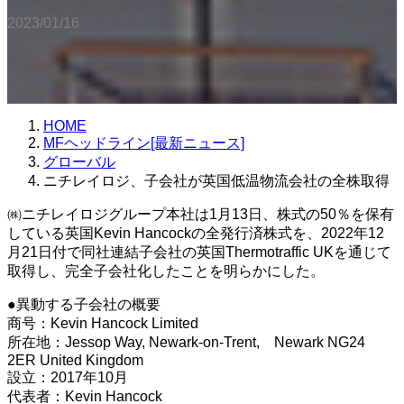
2023/01/16
HOME
MFヘッドライン[最新ニュース]
グローバル
ニチレイロジ、子会社が英国低温物流会社の全株取得
㈱ニチレイロジグループ本社は1月13日、株式の50％を保有
している英国Kevin Hancockの全発行済株式を、2022年12
月21日付で同社連結子会社の英国Thermotraffic UKを通じて
取得し、完全子会社化したことを明らかにした。
●異動する子会社の概要
商号：Kevin Hancock Limited
所在地：Jessop Way, Newark-on-Trent, Newark NG24
2ER United Kingdom
設立：2017年10月
代表者：Kevin Hancock