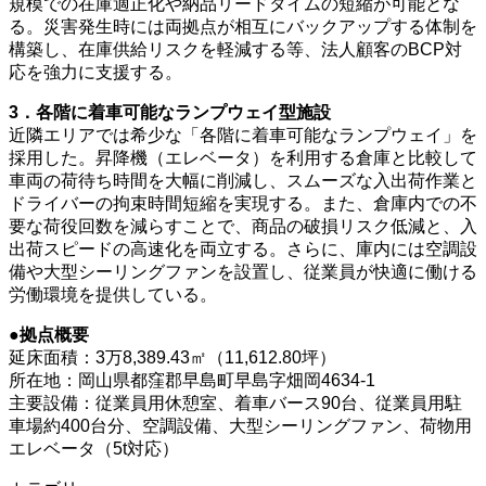
規模での在庫適正化や納品リードタイムの短縮が可能とな
る。災害発生時には両拠点が相互にバックアップする体制を
構築し、在庫供給リスクを軽減する等、法人顧客のBCP対
応を強力に支援する。
3．各階に着車可能なランプウェイ型施設
近隣エリアでは希少な「各階に着車可能なランプウェイ」を
採用した。昇降機（エレベータ）を利用する倉庫と比較して
車両の荷待ち時間を大幅に削減し、スムーズな入出荷作業と
ドライバーの拘束時間短縮を実現する。また、倉庫内での不
要な荷役回数を減らすことで、商品の破損リスク低減と、入
出荷スピードの高速化を両立する。さらに、庫内には空調設
備や大型シーリングファンを設置し、従業員が快適に働ける
労働環境を提供している。
●拠点概要
延床面積：3万8,389.43㎡（11,612.80坪）
所在地：岡山県都窪郡早島町早島字畑岡4634-1
主要設備：従業員用休憩室、着車バース90台、従業員用駐
車場約400台分、空調設備、大型シーリングファン、荷物用
エレベータ（5t対応）