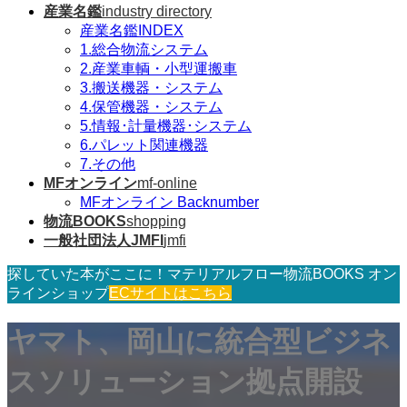
産業名鑑
industry directory
産業名鑑INDEX
1.総合物流システム
2.産業車輌・小型運搬車
3.搬送機器・システム
4.保管機器・システム
5.情報･計量機器･システム
6.パレット関連機器
7.その他
MFオンライン
mf-online
MFオンライン Backnumber
物流BOOKS
shopping
一般社団法人JMFI
jmfi
探していた本がここに！マテリアルフロー物流BOOKS オン
ラインショップ
ECサイトはこちら
ヤマト、岡山に統合型ビジネ
スソリューション拠点開設