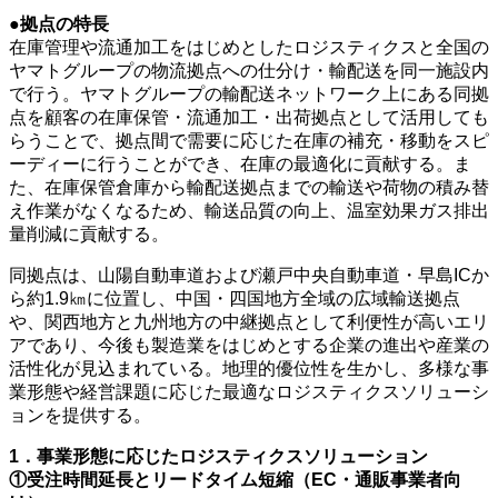
●拠点の特長
在庫管理や流通加工をはじめとしたロジスティクスと全国の
ヤマトグループの物流拠点への仕分け・輸配送を同一施設内
で行う。ヤマトグループの輸配送ネットワーク上にある同拠
点を顧客の在庫保管・流通加工・出荷拠点として活用しても
らうことで、拠点間で需要に応じた在庫の補充・移動をスピ
ーディーに行うことができ、在庫の最適化に貢献する。ま
た、在庫保管倉庫から輸配送拠点までの輸送や荷物の積み替
え作業がなくなるため、輸送品質の向上、温室効果ガス排出
量削減に貢献する。
同拠点は、山陽自動車道および瀬戸中央自動車道・早島ICか
ら約1.9㎞に位置し、中国・四国地方全域の広域輸送拠点
や、関西地方と九州地方の中継拠点として利便性が高いエリ
アであり、今後も製造業をはじめとする企業の進出や産業の
活性化が見込まれている。地理的優位性を生かし、多様な事
業形態や経営課題に応じた最適なロジスティクスソリューシ
ョンを提供する。
1．事業形態に応じたロジスティクスソリューション
①受注時間延長とリードタイム短縮（EC・通販事業者向