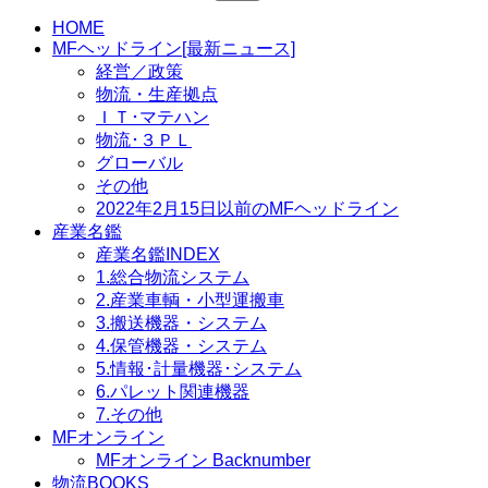
索:
HOME
MFヘッドライン[最新ニュース]
経営／政策
物流・生産拠点
ＩＴ･マテハン
物流･３ＰＬ
グローバル
その他
2022年2月15日以前のMFヘッドライン
産業名鑑
産業名鑑INDEX
1.総合物流システム
2.産業車輌・小型運搬車
3.搬送機器・システム
4.保管機器・システム
5.情報･計量機器･システム
6.パレット関連機器
7.その他
MFオンライン
MFオンライン Backnumber
物流BOOKS