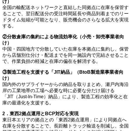
け）
全国の輸配送ネットワークと直結した同拠点に在庫を保管す
ることで、翌日配送分の受注時間延長や商品到着までのリー
ドタイム短縮が可能となり、販売機会のさらなる拡大を実現
する。
②分散倉庫の集約による物流効率化（小売・卸売事業者向
け）
中国・四国地方で分散していた在庫を本拠点に集約し、保管
から店舗別仕分け・配送までを同一施設内で完結させること
で、作業負担の軽減と在庫の偏在を解消する。
③製造工程を支援する「JIT納品」（BtoB製造業事業者向
け）
国内外のサプライヤーからの納品を取りまとめ、瀬戸内海沿
岸の工業地帯の工場へ必要な時に必要な分だけ届ける
「JIT（Just-In-Time）納品」により、製造工程の効率化と在
庫の最適化を支援する。
2．東西2拠点運用とBCP対応を実現
東日本エリアの拠点との「東西2拠点運用」により同拠点へ
在庫を分散することで、長距離トラック輸送を削減し、全国