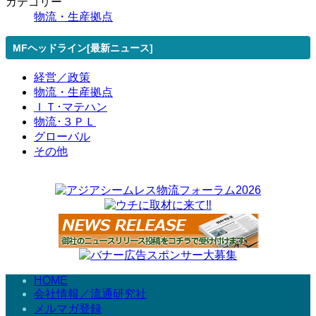
カテゴリー
物流・生産拠点
MFヘッドライン[最新ニュース]
経営／政策
物流・生産拠点
ＩＴ･マテハン
物流･３ＰＬ
グローバル
その他
HOME
会社情報／流通研究社
メルマガ登録