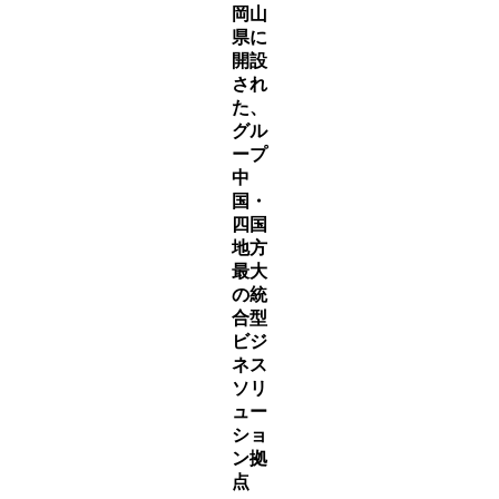
岡山
県に
開設
され
た、
グル
ープ
中
国・
四国
地方
最大
の統
合型
ビジ
ネス
ソリ
ュー
ショ
ン拠
点