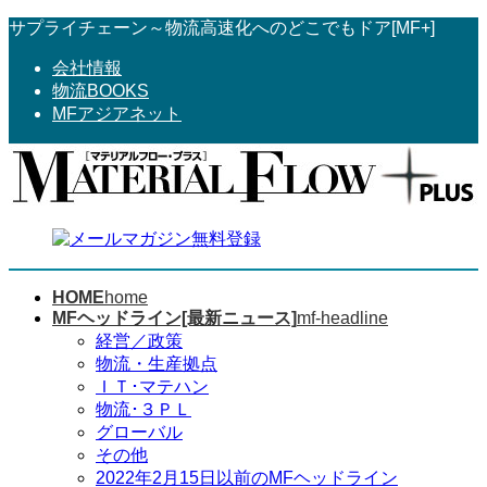
コ
ナ
サプライチェーン～物流高速化へのどこでもドア[MF+]
ン
ビ
会社情報
テ
ゲ
物流BOOKS
ン
ー
MFアジアネット
ツ
シ
へ
ョ
ス
ン
キ
に
ッ
移
プ
動
HOME
home
MFヘッドライン[最新ニュース]
mf-headline
経営／政策
物流・生産拠点
ＩＴ･マテハン
物流･３ＰＬ
グローバル
その他
2022年2月15日以前のMFヘッドライン