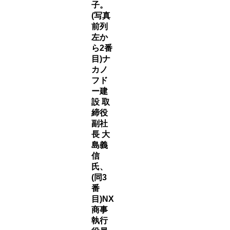
子。
(写真
前列
左か
ら2番
目)ナ
カノ
フド
ー建
設 取
締役
副社
長 大
島義
信
氏、
(同3
番
目)NX
商事
執行