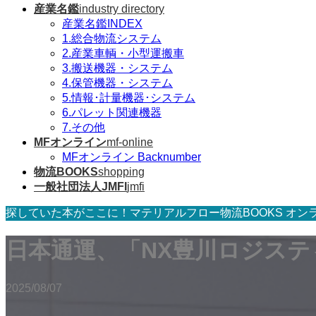
産業名鑑
industry directory
産業名鑑INDEX
1.総合物流システム
2.産業車輌・小型運搬車
3.搬送機器・システム
4.保管機器・システム
5.情報･計量機器･システム
6.パレット関連機器
7.その他
MFオンライン
mf-online
MFオンライン Backnumber
物流BOOKS
shopping
一般社団法人JMFI
jmfi
探していた本がここに！マテリアルフロー物流BOOKS オン
日本通運、「NX豊川ロジス
2025/08/07