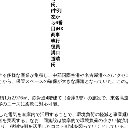
氏、
(中列
左か
ら6番
目)NX
商事
執行
役員
溝口
道晴
氏
する多様な産業が集積し、中部国際空港や名古屋港へのアクセ
とから、保管スペースの確保が大きな課題となっていた。この
1万2,976㎡、鉄骨造4階建て（倉庫3層）の施設で、東名高
客のニーズに柔軟に対応可能。
電した電気を倉庫内で活用することで、環境負荷の軽減と事業継
営を実現する。なお、同施設は効率的で環境負荷の小さい物流を
おり、税制特例を活用したコスト削減を図っていくとしている