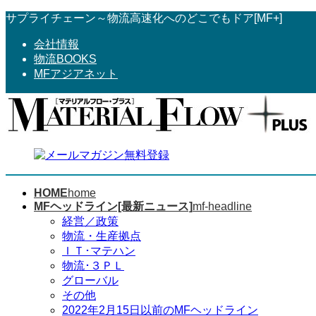
コ
ナ
サプライチェーン～物流高速化へのどこでもドア[MF+]
ン
ビ
会社情報
テ
ゲ
物流BOOKS
ン
ー
MFアジアネット
ツ
シ
へ
ョ
ス
ン
キ
に
ッ
移
プ
動
HOME
home
MFヘッドライン[最新ニュース]
mf-headline
経営／政策
物流・生産拠点
ＩＴ･マテハン
物流･３ＰＬ
グローバル
その他
2022年2月15日以前のMFヘッドライン