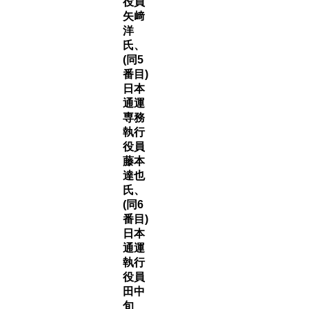
役員
矢﨑
洋
氏、
(同5
番目)
日本
通運
専務
執行
役員
藤本
達也
氏、
(同6
番目)
日本
通運
執行
役員
田中
旬