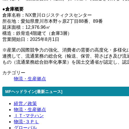
●倉庫概要
倉庫名称：NX豊川ロジスティクスセンター
所在地：愛知県豊川市本野ヶ原2丁目88番、89番
延床面積：12,976.96㎡
構造：鉄骨造4階建て（倉庫3層）
営業開始日：2025年8月1日
※産業の国際競争力の強化、消費者の需要の高度化・多様化
連携して、流通業務の総合化（輸送、保管、荷さばき及び流
もの（流通業務総合効率化事業）を国土交通省が認定し、認
カテゴリー
物流・生産拠点
MFヘッドライン[最新ニュース]
経営／政策
物流・生産拠点
ＩＴ･マテハン
物流･３ＰＬ
グローバル