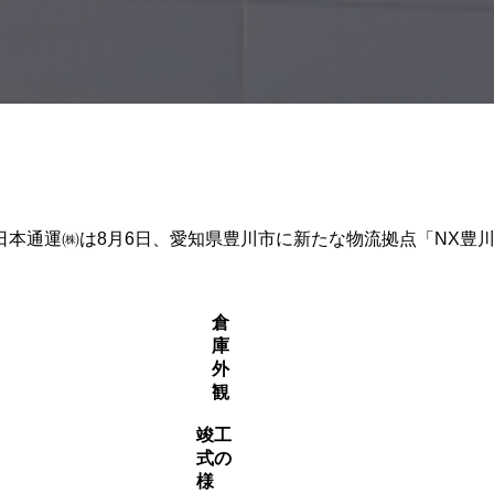
ある日本通運㈱は8月6日、愛知県豊川市に新たな物流拠点「NX
倉
庫
外
観
竣工
式の
様