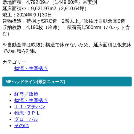
敷地面積：4,792.09㎡（1,449.60坪）※実測
延床面積※：9,621.97m2（2,910.64坪）
竣工：2024年９月30日
建物構造：荷捌き/SRC造 2階以上／吹抜け自動倉庫S造
収納枚数：4,190枚（冷凍） 積荷高1,500mm（パレット含
む）
※自動倉庫は吹抜け構造で床がないため、延床面積は仮想床
での面積を記載
カテゴリー
物流・生産拠点
MFヘッドライン[最新ニュース]
経営／政策
物流・生産拠点
ＩＴ･マテハン
物流･３ＰＬ
グローバル
その他