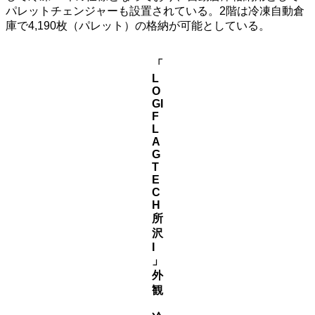
パレットチェンジャーも設置されている。2階は冷凍自動倉
庫で4,190枚（パレット）の格納が可能としている。
「
L
O
GI
F
L
A
G
T
E
C
H
所
沢
I
」
外
観