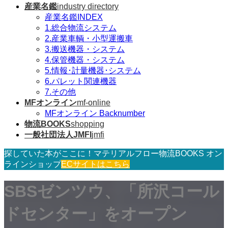
産業名鑑
industry directory
産業名鑑INDEX
1.総合物流システム
2.産業車輌・小型運搬車
3.搬送機器・システム
4.保管機器・システム
5.情報･計量機器･システム
6.パレット関連機器
7.その他
MFオンライン
mf-online
MFオンライン Backnumber
物流BOOKS
shopping
一般社団法人JMFI
jmfi
探していた本がここに！マテリアルフロー物流BOOKS オン
ラインショップ
ECサイトはこちら
SBSゼンツウ、「所沢コール
ドセンター」をオープン