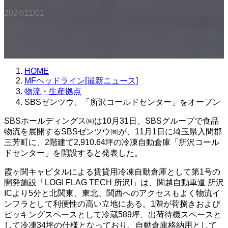
2024/11/01
HOME
MFヘッドライン[最新ニュース]
物流・生産拠点
SBSゼンツウ、「所沢コールドセンター」をオープン
SBSホールディングス㈱は10月31日、SBSグループで食品
物流を展開するSBSゼンツウ㈱が、11月1日に埼玉県入間郡
三芳町に、2階建て2,910.64坪の冷凍自動倉庫「所沢コール
ドセンター」を開設すると発表した。
霞ヶ関キャピタルによる賃貸用冷凍自動倉庫として第1号の
開発施設「LOGI FLAG TECH 所沢I」は、関越自動車道 所沢
ICより5分と北関東、東北、関西へのアクセスもよく物流イ
ンフラとして利便性の高い立地にある。1階が荷捌きおよび
ピッキングスペースとして冷蔵589坪、出荷待機スペースと
して冷凍34坪の仕様となっており、自動倉庫格納用として