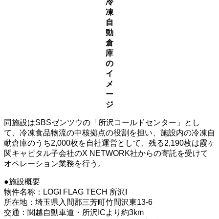
冷
凍
自
動
倉
庫
の
イ
メ
ー
ジ
同施設はSBSゼンツウの「所沢コールドセンター」とし
て、冷凍食品物流の中核拠点の役割を担い、施設内の冷凍自
動倉庫のうち2,000枚を自社運営として、残る2,190枚は霞ヶ
関キャピタル子会社のX NETWORK社からの寄託を受けて
オペレーション業務を行う。
●施設概要
物件名称：LOGI FLAG TECH 所沢I
所在地：埼玉県入間郡三芳町竹間沢東13-6
交通：関越自動車道・所沢ICより約3km