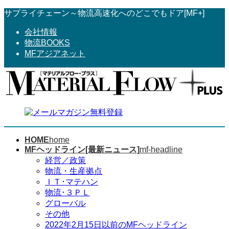
コ
ナ
サプライチェーン～物流高速化へのどこでもドア[MF+]
ン
ビ
会社情報
テ
ゲ
物流BOOKS
ン
ー
MFアジアネット
ツ
シ
へ
ョ
ス
ン
キ
に
ッ
移
プ
動
HOME
home
MFヘッドライン[最新ニュース]
mf-headline
経営／政策
物流・生産拠点
ＩＴ･マテハン
物流･３ＰＬ
グローバル
その他
2022年2月15日以前のMFヘッドライン