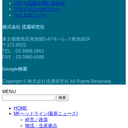
バナー広告/お問い合わせ
プライバシーポリシー
サイトポリシー
株式会社 流通研究社
東京都豊島区南池袋2-47-6 パレス南池袋2F
〒171-0022
TEL：03-3988-2661
FAX：03-3980-6588
Google検索
Copyright © 株式会社流通研究社 All Rights Reserved.
MENU
検
索:
HOME
MFヘッドライン[最新ニュース]
経営／政策
物流・生産拠点