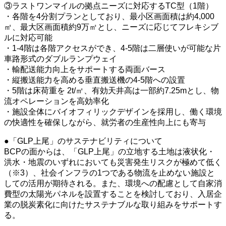
③ラストワンマイルの拠点ニーズに対応するTC型（1階）
・各階を4分割プランとしており、最小区画面積は約4,000
㎡、最大区画面積約9万㎡とし、ニーズに応じてフレキシブ
ルに対応可能
・1-4階は各階アクセスができ、4-5階は二層使いが可能な片
車路形式のダブルランプウェイ
・輸配送能力向上をサポートする両面バース
・縦搬送能力を高める垂直搬送機の4-5階への設置
・5階は床荷重を 2t/㎡、有効天井高は一部約7.25mとし、物
流オペレーションを高効率化
・施設全体にバイオフィリックデザインを採用し、働く環境
の快適性を確保しながら、就労者の生産性向上にも寄与
●「GLP上尾」のサステナビリティについて
BCPの面からは、「GLP上尾」の立地する土地は液状化・
洪水・地震のいずれにおいても災害発生リスクが極めて低く
（※3）、社会インフラの1つである物流を止めない施設と
しての活用が期待される。また、環境への配慮として自家消
費型の太陽光パネルを設置することを検討しており、入居企
業の脱炭素化に向けたサステナブルな取り組みをサポートす
る。