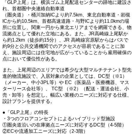
「GLP上尾」は、横浜ゴム上尾配送センターの跡地に建設さ
れ、首都圏中央連絡自動車道
（圏央道）・桶川加納ICより約7.5km、東北自動車道・岩槻
ICから約10.5km、首都高速道路・与野ICより約11.0kmの場
所に位置し、関東一円から東北エリアまでを網羅できる、物
流拠点として優れた立地にある。また、JR高崎線上尾駅か
ら約1.2km（徒歩約15分）、JR 高崎線宮原駅からはバスで
約9分と公共交通機関でのアクセスが容易であることに加
え、施設周辺には住宅地が広がっていることから雇用確保の
点において優位性がある。
また、上尾周辺のエリアでは希少な大型マルチテナント型先
進的物流施設で、入居対象の企業としては、DC型（※1）
（メーカー、中小3PL等）や EC（医薬品・医療機器、マス
ターリース会社等）、 TC型 （※2）（配送・運送会社、小
売・卸等）を想定し、幅広い業種のニーズに対応する仕様、
設計プランを提供する。
●「GLP上尾」の特長
・3つのフロアコンセプトによるハイブリッド型施設
①圏央道沿いの在庫拠点ニーズに対応するDC型（4-5階）
②ECや流通加工ニーズに対応（2-3階）