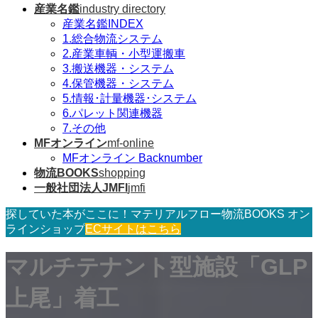
産業名鑑
industry directory
産業名鑑INDEX
1.総合物流システム
2.産業車輌・小型運搬車
3.搬送機器・システム
4.保管機器・システム
5.情報･計量機器･システム
6.パレット関連機器
7.その他
MFオンライン
mf-online
MFオンライン Backnumber
物流BOOKS
shopping
一般社団法人JMFI
jmfi
探していた本がここに！マテリアルフロー物流BOOKS オン
ラインショップ
ECサイトはこちら
マルチテナント型施設「GLP
上尾」着工