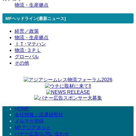
物流・生産拠点
MFヘッドライン[最新ニュース]
経営／政策
物流・生産拠点
ＩＴ･マテハン
物流･３ＰＬ
グローバル
その他
HOME
会社情報／流通研究社
メルマガ登録
MFアジアネット
バナー広告/お問い合わせ