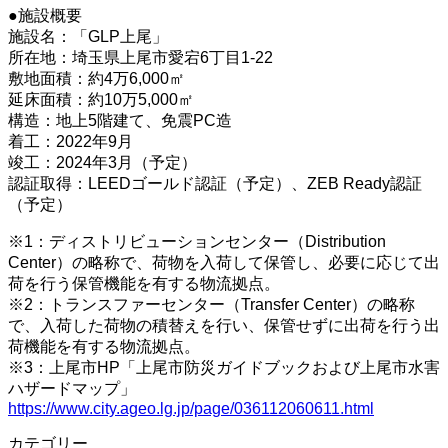
●施設概要
施設名：「GLP上尾」
所在地：埼玉県上尾市愛宕6丁目1-22
敷地面積：約4万6,000㎡
延床面積：約10万5,000㎡
構造：地上5階建て、免震PC造
着工：2022年9月
竣工：2024年3月（予定）
認証取得：LEEDゴールド認証（予定）、ZEB Ready認証
（予定）
※1：ディストリビューションセンター（Distribution
Center）の略称で、荷物を入荷して保管し、必要に応じて出
荷を行う保管機能を有する物流拠点。
※2：トランスファーセンター（Transfer Center）の略称
で、入荷した荷物の積替えを行い、保管せずに出荷を行う出
荷機能を有する物流拠点。
※3：上尾市HP「上尾市防災ガイドブックおよび上尾市水害
ハザードマップ」
https://www.city.ageo.lg.jp/page/036112060611.html
カテゴリー