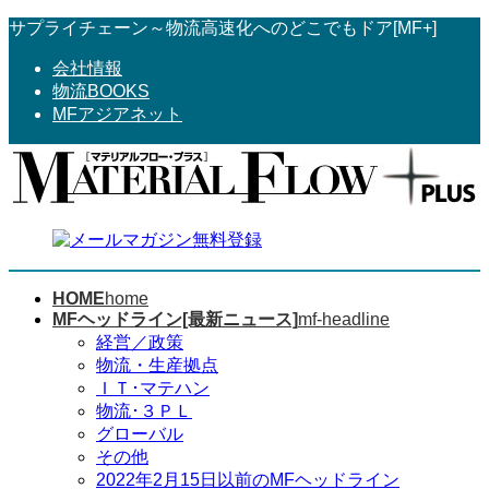
コ
ナ
サプライチェーン～物流高速化へのどこでもドア[MF+]
ン
ビ
会社情報
テ
ゲ
物流BOOKS
ン
ー
MFアジアネット
ツ
シ
へ
ョ
ス
ン
キ
に
ッ
移
プ
動
HOME
home
MFヘッドライン[最新ニュース]
mf-headline
経営／政策
物流・生産拠点
ＩＴ･マテハン
物流･３ＰＬ
グローバル
その他
2022年2月15日以前のMFヘッドライン