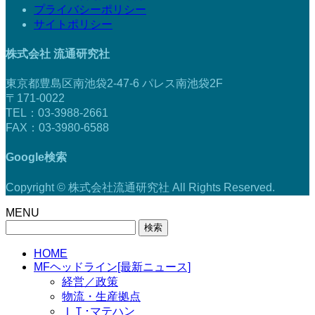
プライバシーポリシー
サイトポリシー
株式会社 流通研究社
東京都豊島区南池袋2-47-6 パレス南池袋2F
〒171-0022
TEL：03-3988-2661
FAX：03-3980-6588
Google検索
Copyright © 株式会社流通研究社 All Rights Reserved.
MENU
検
索:
HOME
MFヘッドライン[最新ニュース]
経営／政策
物流・生産拠点
ＩＴ･マテハン