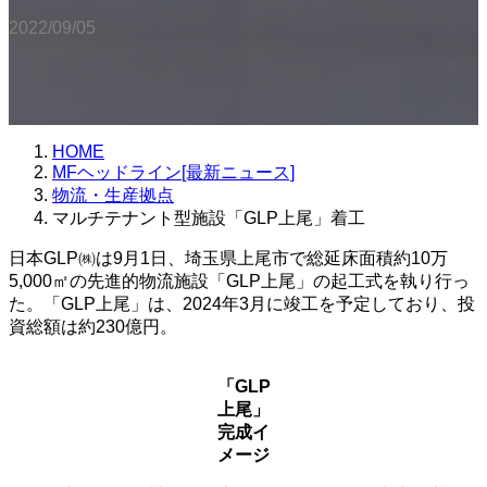
2022/09/05
HOME
MFヘッドライン[最新ニュース]
物流・生産拠点
マルチテナント型施設「GLP上尾」着工
日本GLP㈱は9月1日、埼玉県上尾市で総延床面積約10万
5,000㎡の先進的物流施設「GLP上尾」の起工式を執り行っ
た。「GLP上尾」は、2024年3月に竣工を予定しており、投
資総額は約230億円。
「GLP
上尾」
完成イ
メージ