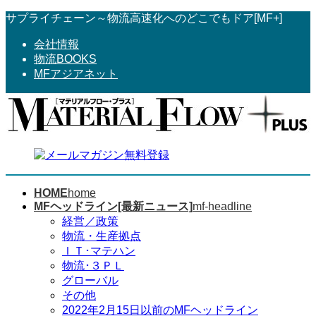
コ
ナ
サプライチェーン～物流高速化へのどこでもドア[MF+]
ン
ビ
会社情報
テ
ゲ
物流BOOKS
ン
ー
MFアジアネット
ツ
シ
へ
ョ
ス
ン
キ
に
ッ
移
プ
動
HOME
home
MFヘッドライン[最新ニュース]
mf-headline
経営／政策
物流・生産拠点
ＩＴ･マテハン
物流･３ＰＬ
グローバル
その他
2022年2月15日以前のMFヘッドライン