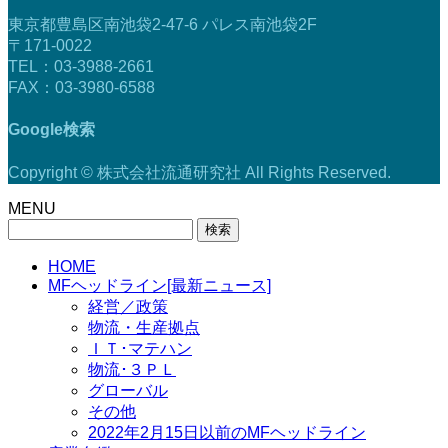
東京都豊島区南池袋2-47-6 パレス南池袋2F
〒171-0022
TEL：03-3988-2661
FAX：03-3980-6588
Google検索
Copyright © 株式会社流通研究社 All Rights Reserved.
MENU
検
索:
HOME
MFヘッドライン[最新ニュース]
経営／政策
物流・生産拠点
ＩＴ･マテハン
物流･３ＰＬ
グローバル
その他
2022年2月15日以前のMFヘッドライン