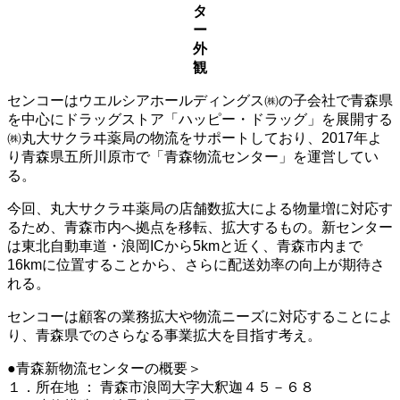
タ
ー
外
観
センコーはウエルシアホールディングス㈱の子会社で青森県
を中心にドラッグストア「ハッピー・ドラッグ」を展開する
㈱丸大サクラヰ薬局の物流をサポートしており、2017年よ
り青森県五所川原市で「青森物流センター」を運営してい
る。
今回、丸大サクラヰ薬局の店舗数拡大による物量増に対応す
るため、青森市内へ拠点を移転、拡大するもの。新センター
は東北自動車道・浪岡ICから5kmと近く、青森市内まで
16kmに位置することから、さらに配送効率の向上が期待さ
れる。
センコーは顧客の業務拡大や物流ニーズに対応することによ
り、青森県でのさらなる事業拡大を目指す考え。
●青森新物流センターの概要＞
１．所在地 ： 青森市浪岡大字大釈迦４５－６８