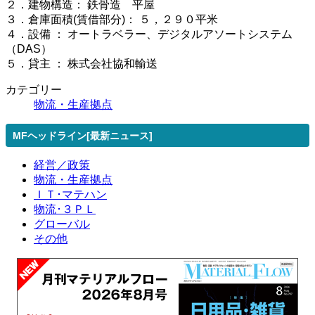
２．建物構造： 鉄骨造 平屋
３．倉庫面積(賃借部分)： ５，２９０平米
４．設備 ： オートラベラー、デジタルアソートシステム
（DAS）
５．貸主 ： 株式会社協和輸送
カテゴリー
物流・生産拠点
MFヘッドライン[最新ニュース]
経営／政策
物流・生産拠点
ＩＴ･マテハン
物流･３ＰＬ
グローバル
その他