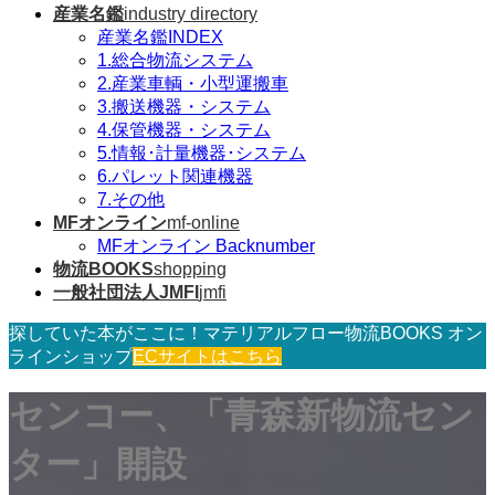
産業名鑑
industry directory
産業名鑑INDEX
1.総合物流システム
2.産業車輌・小型運搬車
3.搬送機器・システム
4.保管機器・システム
5.情報･計量機器･システム
6.パレット関連機器
7.その他
MFオンライン
mf-online
MFオンライン Backnumber
物流BOOKS
shopping
一般社団法人JMFI
jmfi
探していた本がここに！マテリアルフロー物流BOOKS オン
ラインショップ
ECサイトはこちら
センコー、「青森新物流セン
ター」開設