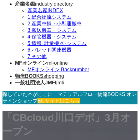
産業名鑑
industry directory
産業名鑑INDEX
1.総合物流システム
2.産業車輌・小型運搬車
3.搬送機器・システム
4.保管機器・システム
5.情報･計量機器･システム
6.パレット関連機器
7.その他
MFオンライン
mf-online
MFオンライン Backnumber
物流BOOKS
shopping
一般社団法人JMFI
jmfi
探していた本がここに！マテリアルフロー物流BOOKS オン
ラインショップ
ECサイトはこちら
「CBcloud川口デポ」3月オ
ープン