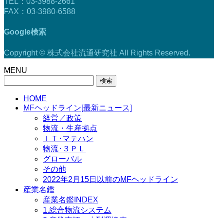
TEL：03-3988-2661
FAX：03-3980-6588
Google検索
Copyright © 株式会社流通研究社 All Rights Reserved.
MENU
検
索:
HOME
MFヘッドライン[最新ニュース]
経営／政策
物流・生産拠点
ＩＴ･マテハン
物流･３ＰＬ
グローバル
その他
2022年2月15日以前のMFヘッドライン
産業名鑑
産業名鑑INDEX
1.総合物流システム