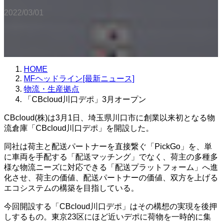
2022/03/01
HOME
MFヘッドライン[最新ニュース]
物流・生産拠点
「CBcloud川口デポ」3月オープン
CBcloud(株)は3月1日、埼玉県川口市に創業以来初となる物
流倉庫「CBcloud川口デポ」を開設した。
同社は荷主と配送パートナーを直接繋ぐ「PickGo」を、単
に車両を手配する「配送マッチング」でなく、荷主の多種多
様な物流ニーズに対応できる「配送プラットフォーム」へ進
化させ、荷主の価値、配送パートナーの価値、双方を上げる
エコシステムの構築を目指している。
今回開設する「CBcloud川口デポ」はその構想の実現を後押
しするもの。東京23区にほど近いデポに荷物を一時的に集