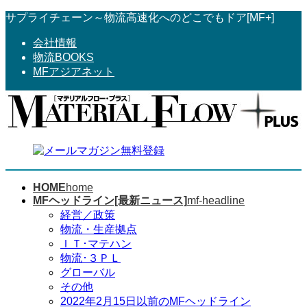
コ
ナ
サプライチェーン～物流高速化へのどこでもドア[MF+]
ン
ビ
会社情報
テ
ゲ
物流BOOKS
ン
ー
MFアジアネット
ツ
シ
へ
ョ
ス
ン
キ
に
ッ
移
プ
動
HOME
home
MFヘッドライン[最新ニュース]
mf-headline
経営／政策
物流・生産拠点
ＩＴ･マテハン
物流･３ＰＬ
グローバル
その他
2022年2月15日以前のMFヘッドライン