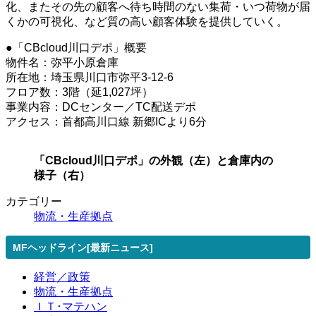
化、またその先の顧客へ待ち時間のない集荷・いつ荷物が届
くかの可視化、など質の高い顧客体験を提供していく。
●「CBcloud川口デポ」概要
物件名：弥平小原倉庫
所在地：埼玉県川口市弥平3-12-6
フロア数：3階（延1,027坪）
事業内容：DCセンター／TC配送デポ
アクセス：首都高川口線 新郷ICより6分
「CBcloud川口デポ」の外観（左）と倉庫内の
様子（右）
カテゴリー
物流・生産拠点
MFヘッドライン[最新ニュース]
経営／政策
物流・生産拠点
ＩＴ･マテハン