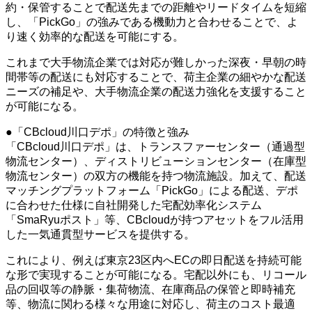
約・保管することで配送先までの距離やリードタイムを短縮
し、「PickGo」の強みである機動力と合わせることで、よ
り速く効率的な配送を可能にする。
これまで大手物流企業では対応が難しかった深夜・早朝の時
間帯等の配送にも対応することで、荷主企業の細やかな配送
ニーズの補足や、大手物流企業の配送力強化を支援すること
が可能になる。
●「CBcloud川口デポ」の特徴と強み
「CBcloud川口デポ」は、トランスファーセンター（通過型
物流センター）、ディストリビューションセンター（在庫型
物流センター）の双方の機能を持つ物流施設。加えて、配送
マッチングプラットフォーム「PickGo」による配送、デポ
に合わせた仕様に自社開発した宅配効率化システム
「SmaRyuポスト」等、CBcloudが持つアセットをフル活用
した一気通貫型サービスを提供する。
これにより、例えば東京23区内へECの即日配送を持続可能
な形で実現することが可能になる。宅配以外にも、リコール
品の回収等の静脈・集荷物流、在庫商品の保管と即時補充
等、物流に関わる様々な用途に対応し、荷主のコスト最適