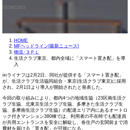
2026/02/03
HOME
MFヘッドライン[最新ニュース]
物流･３ＰＬ
生活クラブ東京、都内全域に「スマート置き配」を導
入
㈱ライナフは2月2日、同社が提供する「スマート置き配」
が、生活クラブ生活協同組合・東京(生活クラブ東京)に採用
され、2月1日より導入が開始されたと発表した。
今回の取り組みにより、都内4つの地域生協（23区南生活ク
ラブ生協、北東京生活クラブ生協、多摩きた生活クラブ生
協、多摩南生活クラブ生協）の配達エリア内にあるオートロ
ック付きマンション380棟では、利用者の不在時でも配達員
が共用エントランスを安全に解錠し、各住戸の玄関前まで消
費材を届ける「置き配」が可能になる。