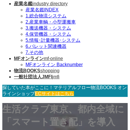
産業名鑑
industry directory
産業名鑑INDEX
1.総合物流システム
2.産業車輌・小型運搬車
3.搬送機器・システム
4.保管機器・システム
5.情報･計量機器･システム
6.パレット関連機器
7.その他
MFオンライン
mf-online
MFオンライン Backnumber
物流BOOKS
shopping
一般社団法人JMFI
jmfi
探していた本がここに！マテリアルフロー物流BOOKS オン
ラインショップ
ECサイトはこちら
生活クラブ東京、都内全域に
「スマート置き配」を導入