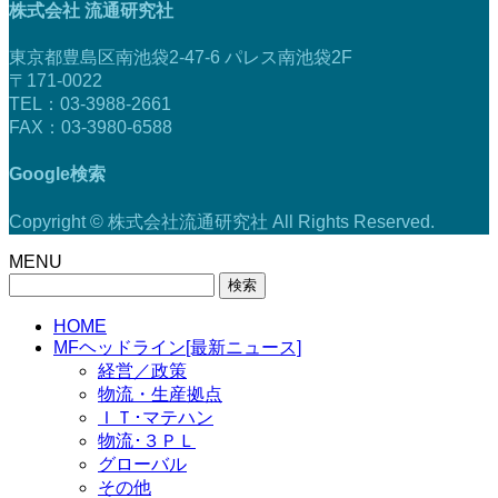
株式会社 流通研究社
東京都豊島区南池袋2-47-6 パレス南池袋2F
〒171-0022
TEL：03-3988-2661
FAX：03-3980-6588
Google検索
Copyright © 株式会社流通研究社 All Rights Reserved.
MENU
検
索:
HOME
MFヘッドライン[最新ニュース]
経営／政策
物流・生産拠点
ＩＴ･マテハン
物流･３ＰＬ
グローバル
その他