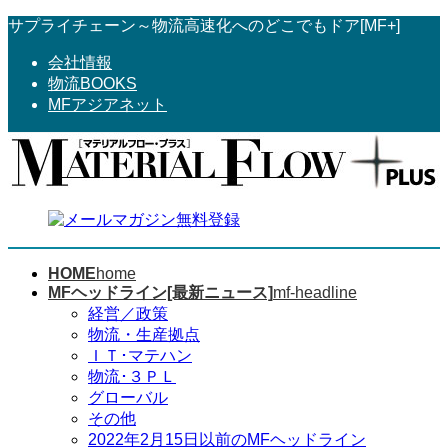
コ
ナ
サプライチェーン～物流高速化へのどこでもドア[MF+]
ン
ビ
会社情報
テ
ゲ
物流BOOKS
ン
ー
MFアジアネット
ツ
シ
へ
ョ
ス
ン
キ
に
ッ
移
プ
動
HOME
home
MFヘッドライン[最新ニュース]
mf-headline
経営／政策
物流・生産拠点
ＩＴ･マテハン
物流･３ＰＬ
グローバル
その他
2022年2月15日以前のMFヘッドライン