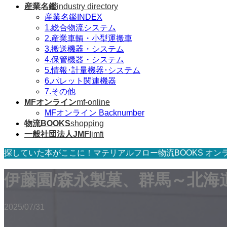
産業名鑑
industry directory
産業名鑑INDEX
1.総合物流システム
2.産業車輌・小型運搬車
3.搬送機器・システム
4.保管機器・システム
5.情報･計量機器･システム
6.パレット関連機器
7.その他
MFオンライン
mf-online
MFオンライン Backnumber
物流BOOKS
shopping
一般社団法人JMFI
jmfi
探していた本がここに！マテリアルフロー物流BOOKS オン
伊藤園/森永製菓、群馬～北海
2025/07/31