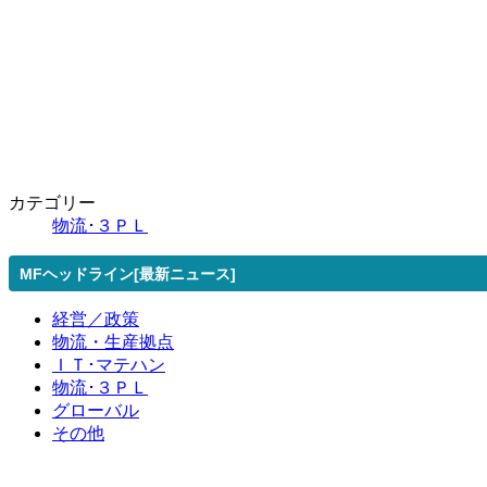
カテゴリー
物流･３ＰＬ
MFヘッドライン[最新ニュース]
経営／政策
物流・生産拠点
ＩＴ･マテハン
物流･３ＰＬ
グローバル
その他