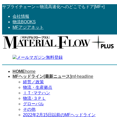
コ
ナ
サプライチェーン～物流高速化へのどこでもドア[MF+]
ン
ビ
会社情報
テ
ゲ
物流BOOKS
ン
ー
MFアジアネット
ツ
シ
へ
ョ
ス
ン
キ
に
ッ
移
プ
動
HOME
home
MFヘッドライン[最新ニュース]
mf-headline
経営／政策
物流・生産拠点
ＩＴ･マテハン
物流･３ＰＬ
グローバル
その他
2022年2月15日以前のMFヘッドライン