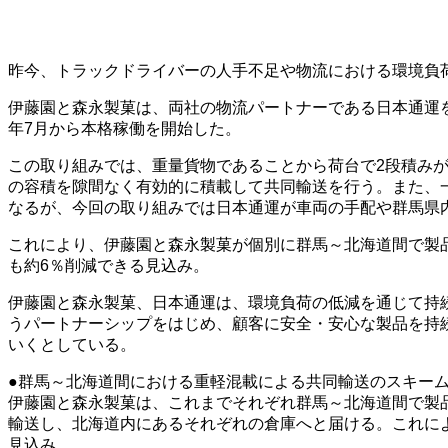
昨今、トラックドライバーの人手不足や物流における環境負
伊藤園と森永製菓は、両社の物流パートナーである日本通運を
年7月から本格稼働を開始した。
この取り組みでは、重量貨物であることから荷台で2段積み
の容積を隙間なく有効的に積載して共同輸送を行う。また、
なるが、今回の取り組みでは日本通運が車両の手配や群馬県
これにより、伊藤園と森永製菓が個別に群馬～北海道間で製品
も約6％削減できる見込み。
伊藤園と森永製菓、日本通運は、環境負荷の低減を通じて持
うパートナーシップをはじめ、顧客に安全・安心な製品を持
いくとしている。
●群馬～北海道間における重軽混載による共同輸送のスキー
伊藤園と森永製菓は、これまでそれぞれ群馬～北海道間で製
輸送し、北海道内にあるそれぞれの倉庫へと届ける。これによ
見込み。