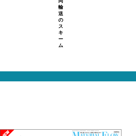
同
輸
送
の
ス
キ
ー
ム