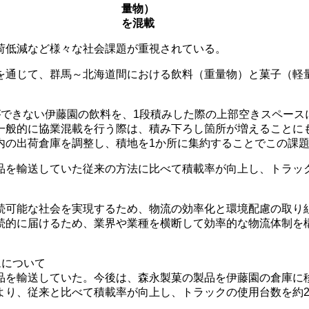
量物）
を混載
荷低減など様々な社会課題が重視されている。
通じて、群馬～北海道間における飲料（重量物）と菓子（軽量
ができない伊藤園の飲料を、1段積みした際の上部空きスペース
一般的に協業混載を行う際は、積み下ろし箇所が増えることに
内の出荷倉庫を調整し、積地を1か所に集約することでこの課
を輸送していた従来の方法に比べて積載率が向上し、トラック
続可能な社会を実現するため、物流の効率化と環境配慮の取り
続的に届けるため、業界や業種を横断して効率的な物流体制を
ムについて
品を輸送していた。今後は、森永製菓の製品を伊藤園の倉庫に
り、従来と比べて積載率が向上し、トラックの使用台数を約24