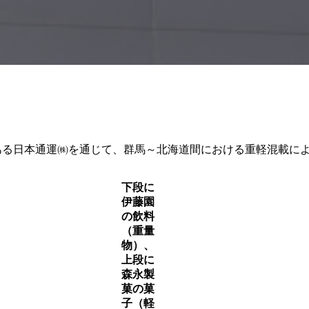
ある日本通運㈱を通じて、群馬～北海道間における重軽混載によ
下段に
伊藤園
の飲料
（重量
物）、
上段に
森永製
菓の菓
子（軽