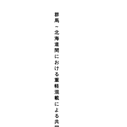
群
馬
～
北
海
道
間
に
お
け
る
重
軽
混
載
に
よ
る
共