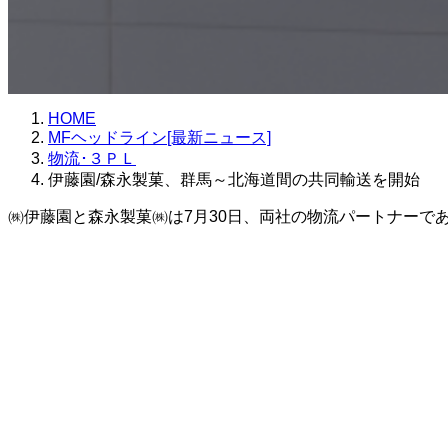
HOME
MFヘッドライン[最新ニュース]
物流･３ＰＬ
伊藤園/森永製菓、群馬～北海道間の共同輸送を開始
㈱伊藤園と森永製菓㈱は7月30日、両社の物流パートナーで