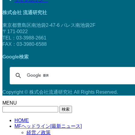
株式会社 流通研究社
東京都豊島区南池袋2-47-6 パレス南池袋2F
〒171-0022
TEL：03-3988-2661
FAX：03-3980-6588
Google検索
Copyright © 株式会社流通研究社 All Rights Reserved.
MENU
検
索:
HOME
MFヘッドライン[最新ニュース]
経営／政策