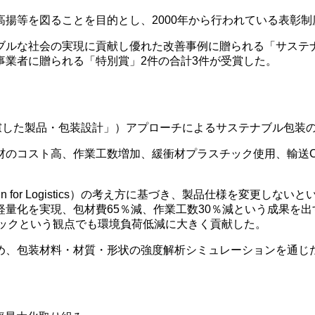
揚等を図ることを目的とし、2000年から行われている表彰制
ブルな社会の実現に貢献し優れた改善事例に贈られる「サステ
事業者に贈られる「特別賞」2件の合計3件が受賞した。
s「物流を配慮した製品・包装設計」）アプローチによるサステナブル包
材のコスト高、作業工数増加、緩衝材プラスチック使用、輸送C
n for Logistics）の考え方に基づき、製品仕様を変更し
量化を実現、包材費65％減、作業工数30％減という成果を
チックという観点でも環境負荷低減に大きく貢献した。
め、包装材料・材質・形状の強度解析シミュレーションを通じ