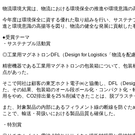
物流環境大賞は、物流における環境保全の推進や環境意識の高
今年度は環境保全に資する優れた取り組みを行い、サステナ
進と環境意識の高揚等を図り、物流の健全な発展に貢献した
●受賞テーマ
・サステナブル活動賞
◎工業用マグネトロンDFL（Design for Logistic
精密機器である工業用マグネトロンの包装箱について、包装
点があった。
そこで同社は顧客の東芝ホクト電子㈱と協働し、DFL（Desig
た。その結果、包装箱のオール段ボール化・コンパクト化・軽
用をやめ、CO2排出量を25％削減できたことは、脱プラス
また、対象製品の内部にあるフィラメント線の断線を防ぐた
ことで、輸送・荷扱いにおける製品品質も確保した。
・特別賞