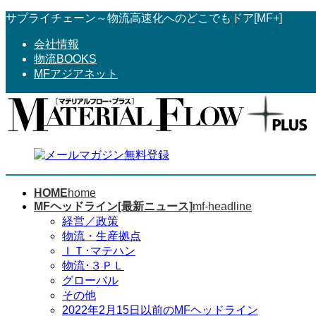
コ
ナ
サプライチェーン～物流高速化へのどこでもドア[MF+]
ン
ビ
会社情報
テ
ゲ
物流BOOKS
ン
ー
MFアジアネット
ツ
シ
へ
ョ
ス
ン
キ
に
ッ
移
プ
動
HOME
home
MFヘッドライン[最新ニュース]
mf-headline
経営／政策
物流・生産拠点
ＩＴ･マテハン
物流･３ＰＬ
グローバル
その他
2022年2月15日以前のMFヘッドライン