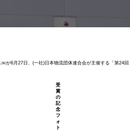
ス㈱が6月27日、(一社)日本物流団体連合会が主催する「第2
受
賞
の
記
念
フ
ォ
ト