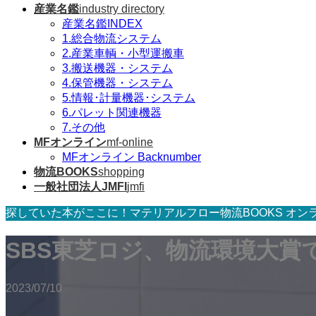
産業名鑑
industry directory
産業名鑑INDEX
1.総合物流システム
2.産業車輌・小型運搬車
3.搬送機器・システム
4.保管機器・システム
5.情報･計量機器･システム
6.パレット関連機器
7.その他
MFオンライン
mf-online
MFオンライン Backnumber
物流BOOKS
shopping
一般社団法人JMFI
jmfi
探していた本がここに！マテリアルフロー物流BOOKS オン
SBS東芝ロジ、物流環境大賞
2023/07/10