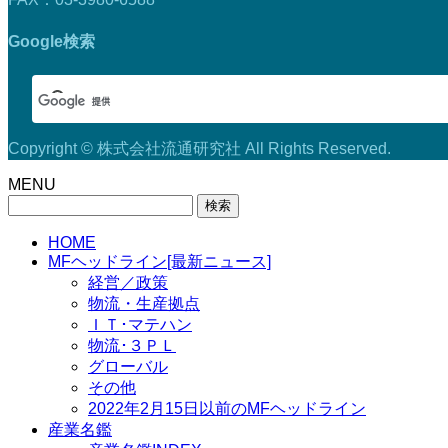
Google検索
Copyright © 株式会社流通研究社 All Rights Reserved.
MENU
検
索:
HOME
MFヘッドライン[最新ニュース]
経営／政策
物流・生産拠点
ＩＴ･マテハン
物流･３ＰＬ
グローバル
その他
2022年2月15日以前のMFヘッドライン
産業名鑑