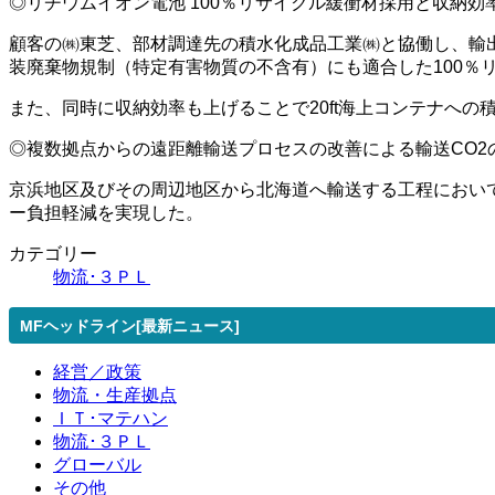
◎リチウムイオン電池 100％リサイクル緩衝材採用と収納効
顧客の㈱東芝、部材調達先の積水化成品工業㈱と協働し、輸
装廃棄物規制（特定有害物質の不含有）にも適合した100％
また、同時に収納効率も上げることで20ft海上コンテナへの
◎複数拠点からの遠距離輸送プロセスの改善による輸送CO2
京浜地区及びその周辺地区から北海道へ輸送する工程におい
ー負担軽減を実現した。
カテゴリー
物流･３ＰＬ
MFヘッドライン[最新ニュース]
経営／政策
物流・生産拠点
ＩＴ･マテハン
物流･３ＰＬ
グローバル
その他