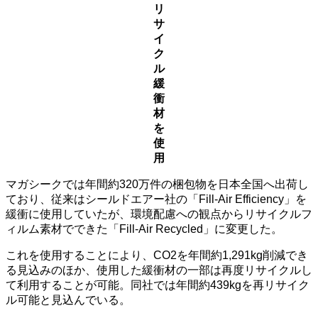
リ
サ
イ
ク
ル
緩
衝
材
を
使
用
マガシークでは年間約320万件の梱包物を日本全国へ出荷し
ており、従来はシールドエアー社の「Fill-Air Efficiency」を
緩衝に使用していたが、環境配慮への観点からリサイクルフ
ィルム素材でできた「Fill-Air Recycled」に変更した。
これを使用することにより、CO2を年間約1,291kg削減でき
る見込みのほか、使用した緩衝材の一部は再度リサイクルし
て利用することが可能。同社では年間約439kgを再リサイク
ル可能と見込んでいる。