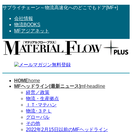
コ
ナ
サプライチェーン～物流高速化へのどこでもドア[MF+]
ン
ビ
会社情報
テ
ゲ
物流BOOKS
ン
ー
MFアジアネット
ツ
シ
へ
ョ
ス
ン
キ
に
ッ
移
プ
動
HOME
home
MFヘッドライン[最新ニュース]
mf-headline
経営／政策
物流・生産拠点
ＩＴ･マテハン
物流･３ＰＬ
グローバル
その他
2022年2月15日以前のMFヘッドライン