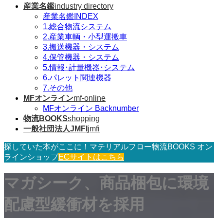
産業名鑑
industry directory
産業名鑑INDEX
1.総合物流システム
2.産業車輌・小型運搬車
3.搬送機器・システム
4.保管機器・システム
5.情報･計量機器･システム
6.パレット関連機器
7.その他
MFオンライン
mf-online
MFオンライン Backnumber
物流BOOKS
shopping
一般社団法人JMFI
jmfi
探していた本がここに！マテリアルフロー物流BOOKS オン
ラインショップ
ECサイトはこちら
マガシーク、商品梱包に環境
配慮型緩衝材を採用