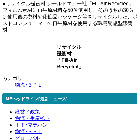
●リサイクル緩衝材 シールドエアー社「Fill-Air Recycled」
フィルム素材に再生原材料を50％使用し、そのうちの30％
は使用後の衣料や化粧品パッケージ等をリサイクルした、ポ
ストコンシューマーの再生原材を使用する環境配慮型緩衝
材。
リサイクル
緩衝材
「Fill-Air
Recycled」
カテゴリー
物流･３ＰＬ
MFヘッドライン[最新ニュース]
経営／政策
物流・生産拠点
ＩＴ･マテハン
物流･３ＰＬ
グローバル