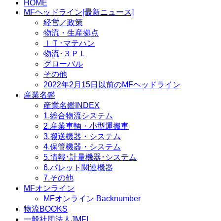
HOME
MFヘッドライン[最新ニュース]
経営／政策
物流・生産拠点
ＩＴ･マテハン
物流･３ＰＬ
グローバル
その他
2022年2月15日以前のMFヘッドライン
産業名鑑
産業名鑑INDEX
1.総合物流システム
2.産業車輌・小型運搬車
3.搬送機器・システム
4.保管機器・システム
5.情報･計量機器･システム
6.パレット関連機器
7.その他
MFオンライン
MFオンライン Backnumber
物流BOOKS
一般社団法人JMFI