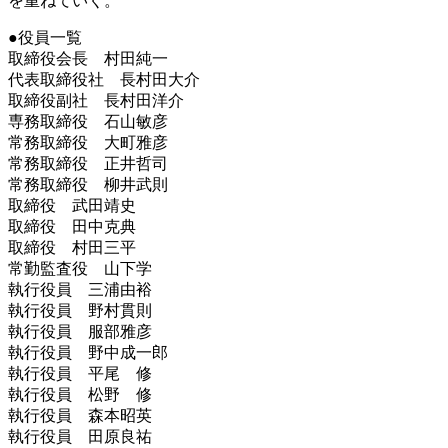
を重ねていく。
●役員一覧
取締役会長 村田純一
代表取締役社 長村田大介
取締役副社 長村田洋介
専務取締役 石山敏彦
常務取締役 大町雅彦
常務取締役 正井哲司
常務取締役 柳井武則
取締役 武田靖史
取締役 田中克典
取締役 村田三平
常勤監査役 山下学
執行役員 三浦由裕
執行役員 野村貫則
執行役員 服部雅彦
執行役員 野中成一郎
執行役員 平尾 修
執行役員 松野 修
執行役員 森本昭英
執行役員 田原良祐