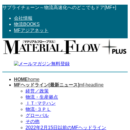
コ
ナ
サプライチェーン～物流高速化へのどこでもドア[MF+]
ン
ビ
会社情報
テ
ゲ
物流BOOKS
ン
ー
MFアジアネット
ツ
シ
へ
ョ
ス
ン
キ
に
ッ
移
プ
動
HOME
home
MFヘッドライン[最新ニュース]
mf-headline
経営／政策
物流・生産拠点
ＩＴ･マテハン
物流･３ＰＬ
グローバル
その他
2022年2月15日以前のMFヘッドライン