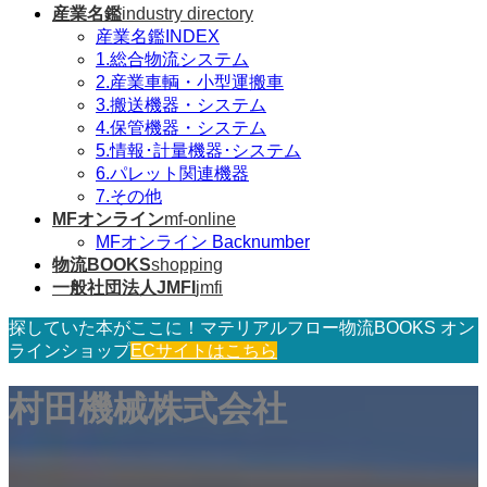
産業名鑑
industry directory
産業名鑑INDEX
1.総合物流システム
2.産業車輌・小型運搬車
3.搬送機器・システム
4.保管機器・システム
5.情報･計量機器･システム
6.パレット関連機器
7.その他
MFオンライン
mf-online
MFオンライン Backnumber
物流BOOKS
shopping
一般社団法人JMFI
jmfi
探していた本がここに！マテリアルフロー物流BOOKS オン
ラインショップ
ECサイトはこちら
村田機械株式会社