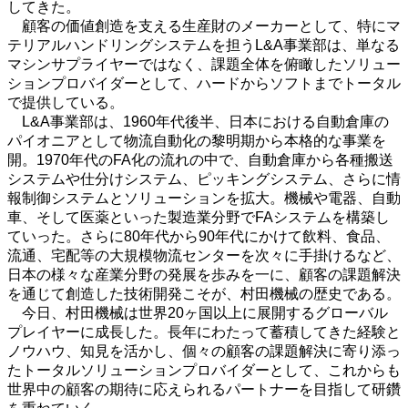
してきた。
顧客の価値創造を支える生産財のメーカーとして、特にマ
テリアルハンドリングシステムを担うL&A事業部は、単なる
マシンサプライヤーではなく、課題全体を俯瞰したソリュー
ションプロバイダーとして、ハードからソフトまでトータル
で提供している。
L&A事業部は、1960年代後半、日本における自動倉庫の
パイオニアとして物流自動化の黎明期から本格的な事業を
開。1970年代のFA化の流れの中で、自動倉庫から各種搬送
システムや仕分けシステム、ピッキングシステム、さらに情
報制御システムとソリューションを拡大。機械や電器、自動
車、そして医薬といった製造業分野でFAシステムを構築し
ていった。さらに80年代から90年代にかけて飲料、食品、
流通、宅配等の大規模物流センターを次々に手掛けるなど、
日本の様々な産業分野の発展を歩みを一に、顧客の課題解決
を通じて創造した技術開発こそが、村田機械の歴史である。
今日、村田機械は世界20ヶ国以上に展開するグローバル
プレイヤーに成長した。長年にわたって蓄積してきた経験と
ノウハウ、知見を活かし、個々の顧客の課題解決に寄り添っ
たトータルソリューションプロバイダーとして、これからも
世界中の顧客の期待に応えられるパートナーを目指して研鑽