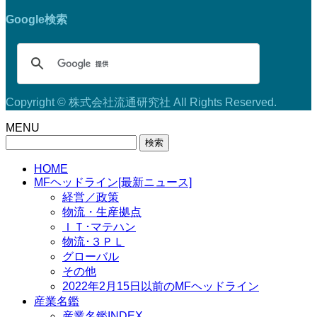
Google検索
Copyright © 株式会社流通研究社 All Rights Reserved.
MENU
検
索:
HOME
MFヘッドライン[最新ニュース]
経営／政策
物流・生産拠点
ＩＴ･マテハン
物流･３ＰＬ
グローバル
その他
2022年2月15日以前のMFヘッドライン
産業名鑑
産業名鑑INDEX