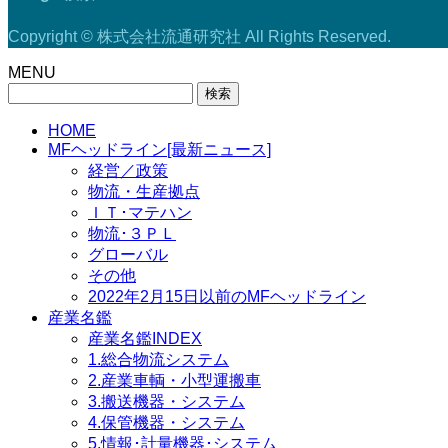
Copyright © 株式会社流通研究社 All Rights Reserved.
MENU
検
索:
HOME
MFヘッドライン[最新ニュース]
経営／政策
物流・生産拠点
ＩＴ･マテハン
物流･３ＰＬ
グローバル
その他
2022年2月15日以前のMFヘッドライン
産業名鑑
産業名鑑INDEX
1.総合物流システム
2.産業車輌・小型運搬車
3.搬送機器・システム
4.保管機器・システム
5.情報･計量機器･システム