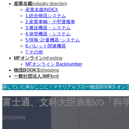
産業名鑑
industry directory
産業名鑑INDEX
1.総合物流システム
2.産業車輌・小型運搬車
3.搬送機器・システム
4.保管機器・システム
5.情報･計量機器･システム
6.パレット関連機器
7.その他
MFオンライン
mf-online
MFオンライン Backnumber
物流BOOKS
shopping
一般社団法人JMFI
jmfi
探していた本がここに！マテリアルフロー物流BOOKS オン
富士通、文科大臣表彰の「科
2022/04/08