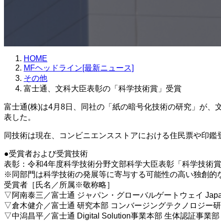
HOME
MFヘッドライン[最新ニュース]
その他
富士通、文科大臣表彰の「科学技術賞」受賞
富士通(株)は4月8日、同社の「紙の暗号化技術の研究」が
表した。
同技術は現在、コンビニエンスストアにおける住民票や印鑑
●受賞者および受賞技術
表彰：令和4年度科学技術分野文部科学大臣表彰「科学技術賞
※同部門は科学技術の発展等に寄与する可能性の高い独創的
受賞者［氏名／所属※敬称略］
▽阿南泰三／富士通 ジャパン・グローバルゲートウェイ Japan IT
▽倉木健介／富士通 研究本部 コンバージングテクノロジー研
▽中潟昌平／富士通 Digital Solution事業本部 生体認証事業部