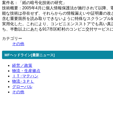
案件名：「紙の暗号化技術の研究」
技術概要：2005年4月に個人情報保護法が施行されて以降
能な技術は存在せず、それらからの情報漏えいや証明書の改
含む重要箇所を読み取りできないように特殊なスクランブル
実用化した。これにより、コンビニエンスストアでも高い真正
ち、半数以上にあたる917市区町村のコンビニ交付サービスに
カテゴリー
その他
MFヘッドライン[最新ニュース]
経営／政策
物流・生産拠点
ＩＴ･マテハン
物流･３ＰＬ
グローバル
その他