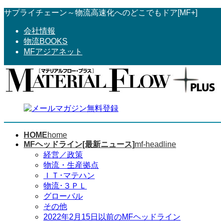
コ
ナ
サプライチェーン～物流高速化へのどこでもドア[MF+]
ン
ビ
会社情報
テ
ゲ
物流BOOKS
ン
ー
MFアジアネット
ツ
シ
へ
ョ
ス
ン
キ
に
ッ
移
プ
動
HOME
home
MFヘッドライン[最新ニュース]
mf-headline
経営／政策
物流・生産拠点
ＩＴ･マテハン
物流･３ＰＬ
グローバル
その他
2022年2月15日以前のMFヘッドライン