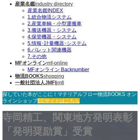
産業名鑑
industry directory
産業名鑑INDEX
1.総合物流システム
2.産業車輌・小型運搬車
3.搬送機器・システム
4.保管機器・システム
5.情報･計量機器･システム
6.パレット関連機器
7.その他
MFオンライン
mf-online
MFオンライン Backnumber
物流BOOKS
shopping
一般社団法人JMFI
jmfi
探していた本がここに！マテリアルフロー物流BOOKS オン
ラインショップ
ECサイトはこちら
寺岡精工、関東地方発明表彰
「発明奨励賞」受賞