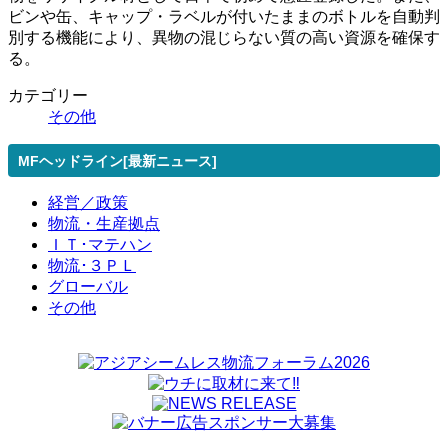
ビンや缶、キャップ・ラベルが付いたままのボトルを自動判
別する機能により、異物の混じらない質の高い資源を確保す
る。
カテゴリー
その他
MFヘッドライン[最新ニュース]
経営／政策
物流・生産拠点
ＩＴ･マテハン
物流･３ＰＬ
グローバル
その他