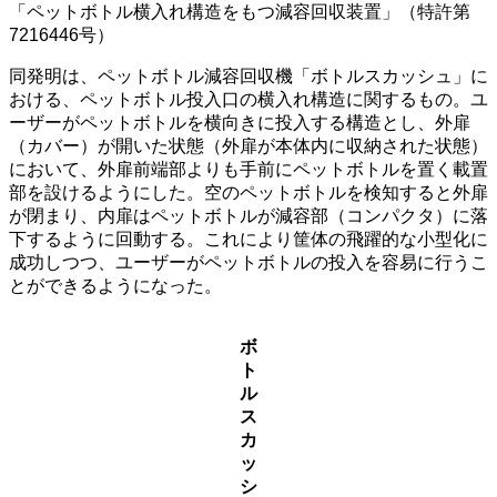
「ペットボトル横入れ構造をもつ減容回収装置」（特許第
7216446号）
同発明は、ペットボトル減容回収機「ボトルスカッシュ」に
おける、ペットボトル投入口の横入れ構造に関するもの。ユ
ーザーがペットボトルを横向きに投入する構造とし、外扉
（カバー）が開いた状態（外扉が本体内に収納された状態）
において、外扉前端部よりも手前にペットボトルを置く載置
部を設けるようにした。空のペットボトルを検知すると外扉
が閉まり、内扉はペットボトルが減容部（コンパクタ）に落
下するように回動する。これにより筐体の飛躍的な小型化に
成功しつつ、ユーザーがペットボトルの投入を容易に行うこ
とができるようになった。
ボ
ト
ル
ス
カ
ッ
シ