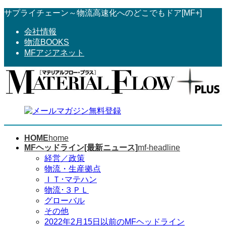
コ
ナ
サプライチェーン～物流高速化へのどこでもドア[MF+]
ン
ビ
会社情報
テ
ゲ
物流BOOKS
ン
ー
MFアジアネット
ツ
シ
へ
ョ
ス
ン
キ
に
ッ
移
プ
動
HOME
home
MFヘッドライン[最新ニュース]
mf-headline
経営／政策
物流・生産拠点
ＩＴ･マテハン
物流･３ＰＬ
グローバル
その他
2022年2月15日以前のMFヘッドライン