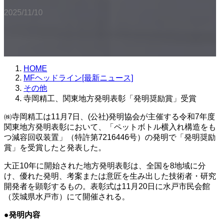
2025/11/10
HOME
MFヘッドライン[最新ニュース]
その他
寺岡精工、関東地方発明表彰「発明奨励賞」受賞
㈱寺岡精工は11月7日、(公社)発明協会が主催する令和7年度
関東地方発明表彰において、「ペットボトル横入れ構造をも
つ減容回収装置」（特許第7216446号）の発明で「発明奨励
賞」を受賞したと発表した。
大正10年に開始された地方発明表彰は、全国を8地域に分
け、優れた発明、考案または意匠を生み出した技術者・研究
開発者を顕彰するもの。表彰式は11月20日に水戸市民会館
（茨城県水戸市）にて開催される。
●発明内容