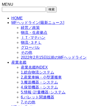
MENU
検
索:
HOME
MFヘッドライン[最新ニュース]
経営／政策
物流・生産拠点
ＩＴ･マテハン
物流･３ＰＬ
グローバル
その他
2022年2月15日以前のMFヘッドライン
産業名鑑
産業名鑑INDEX
1.総合物流システム
2.産業車輌・小型運搬車
3.搬送機器・システム
4.保管機器・システム
5.情報･計量機器･システム
6.パレット関連機器
7.その他