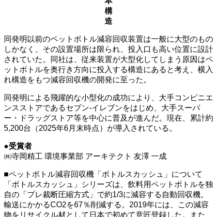
本
構
造
同発明以前のペットボトル減容回収装置は一般に大型のもの
しかなく、その設置場所は限られ、投入口も高い位置に設計
されていた。同社は、従来装置が大型化してしまう原因はペ
ットボトルを奥行き方向に投入する構造にあると考え、横入
れ構造をもつ減容回収機の開発に至った。
同発明による飛躍的な小型化の成功により、大手コンビニエ
ンスストアであるセブン-イレブンをはじめ、大手スーパ
ー・ドラッグストア等を中心に普及が進んだ。現在、累計約
5,200台（2025年6月末時点）が導入されている。
●受賞者
㈱寺岡精工 環境事業部 アーキテクト 友澤 一成
■ペットボトル減容回収機「ボトルスカッシュ」について
「ボトルスカッシュ」シリーズは、飲料用ペットボトルを独
自の「プレ裁断圧縮方式」で約1/3に減容する自動回収機。
輸送にかかるCO2を67％削減する。2019年には、この減容
物をリサイクル材として日本で初めて意匠登録した。また、