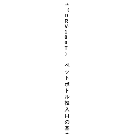
ュ
（
D
R
V-
1
0
0
T
）
ペ
ッ
ト
ボ
ト
ル
投
入
口
の
基