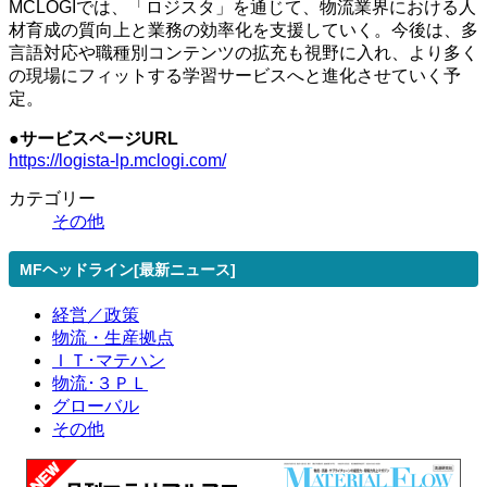
MCLOGIでは、「ロジスタ」を通じて、物流業界における人
材育成の質向上と業務の効率化を支援していく。今後は、多
言語対応や職種別コンテンツの拡充も視野に入れ、より多く
の現場にフィットする学習サービスへと進化させていく予
定。
●サービスページURL
https://logista-lp.mclogi.com/
カテゴリー
その他
MFヘッドライン[最新ニュース]
経営／政策
物流・生産拠点
ＩＴ･マテハン
物流･３ＰＬ
グローバル
その他