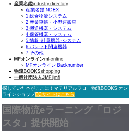
産業名鑑
industry directory
産業名鑑INDEX
1.総合物流システム
2.産業車輌・小型運搬車
3.搬送機器・システム
4.保管機器・システム
5.情報･計量機器･システム
6.パレット関連機器
7.その他
MFオンライン
mf-online
MFオンライン Backnumber
物流BOOKS
shopping
一般社団法人JMFI
jmfi
探していた本がここに！マテリアルフロー物流BOOKS オン
ラインショップ
ECサイトはこちら
国際物流eラーニング「ロジ
スタ」提供開始