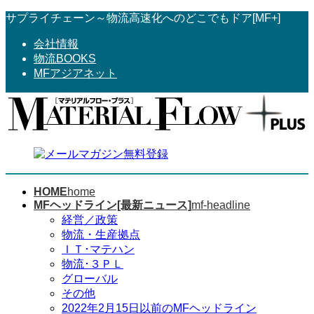
コ
ナ
サプライチェーン～物流高速化へのどこでもドア[MF+]
ン
ビ
会社情報
テ
ゲ
物流BOOKS
ン
ー
MFアジアネット
ツ
シ
へ
ョ
ス
ン
キ
に
ッ
移
プ
動
HOME
home
MFヘッドライン[最新ニュース]
mf-headline
経営／政策
物流・生産拠点
ＩＴ･マテハン
物流･３ＰＬ
グローバル
その他
2022年2月15日以前のMFヘッドライン