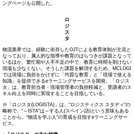
ングページも公開した。
ロ
ジ
ス
タ
物流業界では、経験に依存したOJTによる教育体制が主流と
なっており、属人的な指導や教育のばらつきが課題となって
いるほか、繁忙期や人手不足の中で、教育に時間を割けない
現場も少なくない。そうした課題を解消するため、MCLOGI
では現場に負担をかけずに「均質な教育」と「現場で使える
知識」を提供できるeラーニングサービスを開発。「ロジス
タ」は、教育担当者・現場管理者の負担軽減と、受講者のス
キル向上を同時に実現することを目指している。
※「ロジスタ(LOGISTA)」は、“ロジスティクス スタディ”の
略称で、“～ISTA”は～する人(スペイン語)という意味もある
ことから、“物流を学ぶ人”の育成を目指すeラーニングサー
ビス。