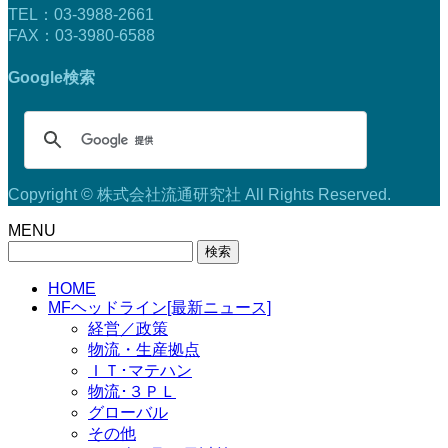
TEL：03-3988-2661
FAX：03-3980-6588
Google検索
Copyright © 株式会社流通研究社 All Rights Reserved.
MENU
検
索:
HOME
MFヘッドライン[最新ニュース]
経営／政策
物流・生産拠点
ＩＴ･マテハン
物流･３ＰＬ
グローバル
その他