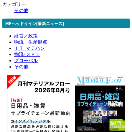
カテゴリー
その他
MFヘッドライン[最新ニュース]
経営／政策
物流・生産拠点
ＩＴ･マテハン
物流･３ＰＬ
グローバル
その他