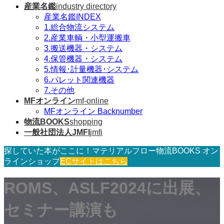
産業名鑑
industry directory
産業名鑑INDEX
1.総合物流システム
2.産業車輌・小型運搬車
3.搬送機器・システム
4.保管機器・システム
5.情報･計量機器･システム
6.パレット関連機器
7.その他
MFオンライン
mf-online
MFオンライン Backnumber
物流BOOKS
shopping
一般社団法人JMFI
jmfi
探していた本がここに！マテリアルフロー物流BOOKS オン
ラインショップ
ECサイトはこちら
ROMS、ASLF2024に出展、
セミナー講演も