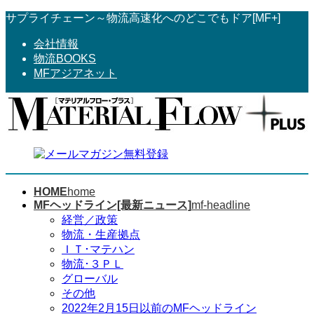
コ
ナ
サプライチェーン～物流高速化へのどこでもドア[MF+]
ン
ビ
会社情報
テ
ゲ
物流BOOKS
ン
ー
MFアジアネット
ツ
シ
へ
ョ
ス
ン
キ
に
ッ
移
プ
動
HOME
home
MFヘッドライン[最新ニュース]
mf-headline
経営／政策
物流・生産拠点
ＩＴ･マテハン
物流･３ＰＬ
グローバル
その他
2022年2月15日以前のMFヘッドライン