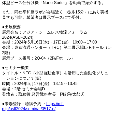
体型ピース仕分け機「Nano-Sorter」を動画で紹介する。
また、同社平和島ラボが会場近く（徒歩15分）にあり実機
見学も可能。希望者は展示ブースにて受付。
●出展概要
展示会名：アジア・シームレス物流フォーラム
2024(ASLF2024)
会期：2024年5月16日(木)・17日(金) 10:00～17:00
会場：東京流通センター（TRC）第二展示場E･Fホール（1･
2階）
展示ブース番号：2Q-04（2階Fホール）
●セミナー概要
タイトル：NFC（小型自動倉庫）を活用した自動化ソリュ
ーションについて(仮)
時間：2024年5月17日(金) 13:15～13:45
会場：2階 セミナ会場D
登壇者：取締役 経営戦略室長 阿部翔太郎氏
●来場登録・聴講予約⇒
https://mf-
p.jp/aslf2024/seminar/0517-d/