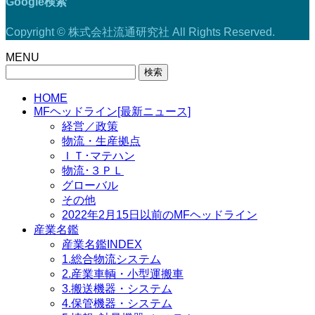
Google検索
Copyright © 株式会社流通研究社 All Rights Reserved.
MENU
検
索:
HOME
MFヘッドライン[最新ニュース]
経営／政策
物流・生産拠点
ＩＴ･マテハン
物流･３ＰＬ
グローバル
その他
2022年2月15日以前のMFヘッドライン
産業名鑑
産業名鑑INDEX
1.総合物流システム
2.産業車輌・小型運搬車
3.搬送機器・システム
4.保管機器・システム