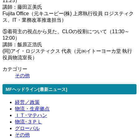
11:25）
講師：藤田正美氏
Fujita Office（元キユーピー(株) 上席執行役員 ロジスティク
ス、IT・業務改革推進担当）
⑤着荷主の視点から見た、CLOの役割について（11:30～
12:00）
講師：飯原正浩氏
(同)アイ・ロジスティクス 代表（元㈱イトーヨーカ堂 執行
役員物流室長）
カテゴリー
その他
MFヘッドライン[最新ニュース]
経営／政策
物流・生産拠点
ＩＴ･マテハン
物流･３ＰＬ
グローバル
その他