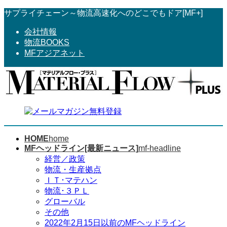
コ
ナ
サプライチェーン～物流高速化へのどこでもドア[MF+]
ン
ビ
会社情報
テ
ゲ
物流BOOKS
ン
ー
MFアジアネット
ツ
シ
へ
ョ
ス
ン
キ
に
ッ
移
プ
動
HOME
home
MFヘッドライン[最新ニュース]
mf-headline
経営／政策
物流・生産拠点
ＩＴ･マテハン
物流･３ＰＬ
グローバル
その他
2022年2月15日以前のMFヘッドライン