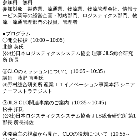
参加料：無料
参加対象：製造業、流通業、物流業、物流管理会社、情報サ
ービス業等の経営企画・戦略部門、ロジスティクス部門、物
流・流通管理部門の役員、管理者
●プログラム
①開会挨拶（10:00～10:05）
北條 英氏
(公社)日本ロジスティクスシステム協会 理事 JILS総合研究
所 所長
②CLOのミッションについて（10:05～10:35）
講師：藤野 直明氏
㈱野村総合研究所 産業ＩＴイノベーション事業本部 シニア
チーフストラテジスト
③JILS CLO関連事業のご案内（10:35～10:45）
松井 拓氏
(公社)日本ロジスティクスシステム協会 JILS総合研究所 第1
部長 所長補佐
④発荷主の視点から見た、CLOの役割について（10:55～