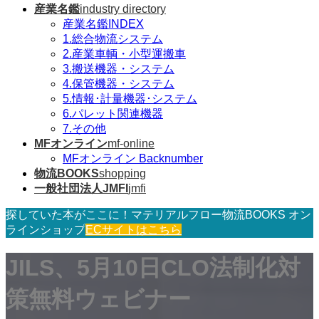
産業名鑑
industry directory
産業名鑑INDEX
1.総合物流システム
2.産業車輌・小型運搬車
3.搬送機器・システム
4.保管機器・システム
5.情報･計量機器･システム
6.パレット関連機器
7.その他
MFオンライン
mf-online
MFオンライン Backnumber
物流BOOKS
shopping
一般社団法人JMFI
jmfi
探していた本がここに！マテリアルフロー物流BOOKS オン
ラインショップ
ECサイトはこちら
JILS、5月10日CLO法制化対
策無料ウェビナー