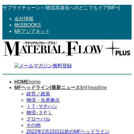
コ
ナ
サプライチェーン～物流高速化へのどこでもドア[MF+]
ン
ビ
会社情報
テ
ゲ
物流BOOKS
ン
ー
MFアジアネット
ツ
シ
へ
ョ
ス
ン
キ
に
ッ
移
プ
動
HOME
home
MFヘッドライン[最新ニュース]
mf-headline
経営／政策
物流・生産拠点
ＩＴ･マテハン
物流･３ＰＬ
グローバル
その他
2022年2月15日以前のMFヘッドライン