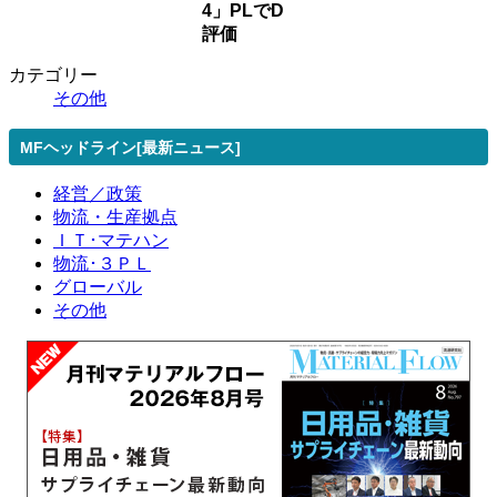
4」PLでD
評価
カテゴリー
その他
MFヘッドライン[最新ニュース]
経営／政策
物流・生産拠点
ＩＴ･マテハン
物流･３ＰＬ
グローバル
その他