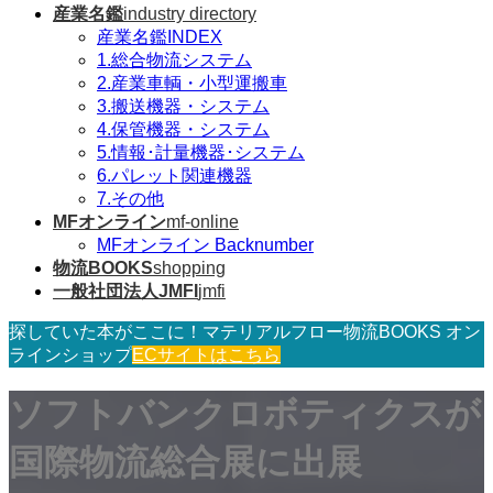
産業名鑑
industry directory
産業名鑑INDEX
1.総合物流システム
2.産業車輌・小型運搬車
3.搬送機器・システム
4.保管機器・システム
5.情報･計量機器･システム
6.パレット関連機器
7.その他
MFオンライン
mf-online
MFオンライン Backnumber
物流BOOKS
shopping
一般社団法人JMFI
jmfi
探していた本がここに！マテリアルフロー物流BOOKS オン
ラインショップ
ECサイトはこちら
ソフトバンクロボティクスが
国際物流総合展に出展