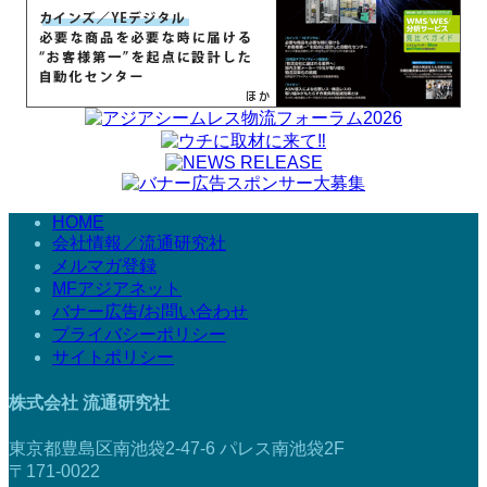
HOME
会社情報／流通研究社
メルマガ登録
MFアジアネット
バナー広告/お問い合わせ
プライバシーポリシー
サイトポリシー
株式会社 流通研究社
東京都豊島区南池袋2-47-6 パレス南池袋2F
〒171-0022