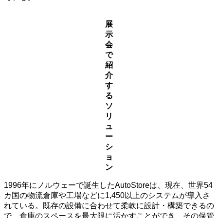
展
示
会
で
紹
介
す
る
ソ
リ
ュ
ー
シ
ョ
ン
1996年にノルウェーで誕生したAutoStoreは、現在、世界54
カ国の物流倉庫や工場などに1,450以上のシステムが導入さ
れている。既存の設備に合わせて柔軟に設計・構築できるの
で、倉庫のスペースを最大限に活かすことができ、その保管