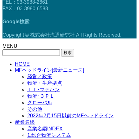
TEL：03-3988-2661
FAX：03-3980-6588
Google検索
Copyright © 株式会社流通研究社 All Rights Reserved.
MENU
検
索:
HOME
MFヘッドライン[最新ニュース]
経営／政策
物流・生産拠点
ＩＴ･マテハン
物流･３ＰＬ
グローバル
その他
2022年2月15日以前のMFヘッドライン
産業名鑑
産業名鑑INDEX
1.総合物流システム