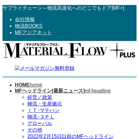
コ
ナ
サプライチェーン～物流高速化へのどこでもドア[MF+]
ン
ビ
会社情報
テ
ゲ
物流BOOKS
ン
ー
MFアジアネット
ツ
シ
へ
ョ
ス
ン
キ
に
ッ
移
プ
動
HOME
home
MFヘッドライン[最新ニュース]
mf-headline
経営／政策
物流・生産拠点
ＩＴ･マテハン
物流･３ＰＬ
グローバル
その他
2022年2月15日以前のMFヘッドライン