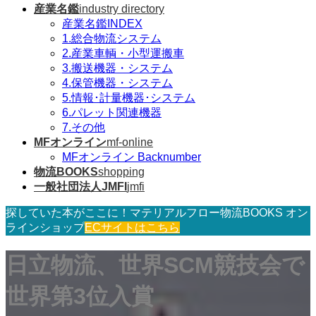
産業名鑑
industry directory
産業名鑑INDEX
1.総合物流システム
2.産業車輌・小型運搬車
3.搬送機器・システム
4.保管機器・システム
5.情報･計量機器･システム
6.パレット関連機器
7.その他
MFオンライン
mf-online
MFオンライン Backnumber
物流BOOKS
shopping
一般社団法人JMFI
jmfi
探していた本がここに！マテリアルフロー物流BOOKS オン
ラインショップ
ECサイトはこちら
日立物流、世界SCM競技会で
世界第3位入賞