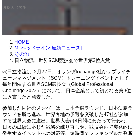
2022/12/26
HOME
MFヘッドライン[最新ニュース]
その他
日立物流、世界SCM競技会で世界第3位入賞
㈱日立物流は12月22日、オランダInchainge社がサプライチ
ェーンマネジメント（SCM）トレーニングイベントとして
毎年開催する世界SCM競技会（Global Professional
Challenge 2022）において、日本企業として初となる第3位
に入賞したと発表した。
参加した同社のメンバーは、日本予選ラウンド、日本決勝ラ
ウンドを勝ち進み、世界各地の予選を突破した47社が参加
する世界大会に進出。世界大会は4日間にわたって行われ、
日々の成績に応じた戦略の練り直しや、競技会内で突発的に
発生するイベントへの対応等、短時間でフレキシブルな判断