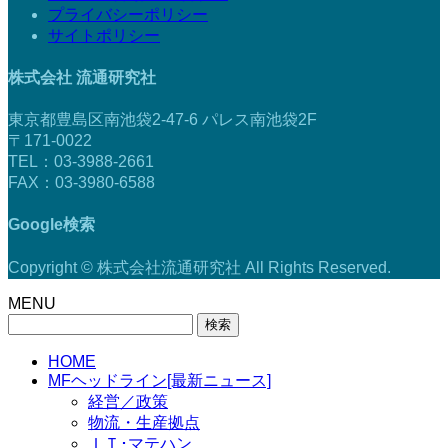
プライバシーポリシー
サイトポリシー
株式会社 流通研究社
東京都豊島区南池袋2-47-6 パレス南池袋2F
〒171-0022
TEL：03-3988-2661
FAX：03-3980-6588
Google検索
Copyright © 株式会社流通研究社 All Rights Reserved.
MENU
検
索:
HOME
MFヘッドライン[最新ニュース]
経営／政策
物流・生産拠点
ＩＴ･マテハン