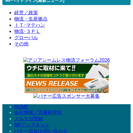
MFヘッドライン[最新ニュース]
経営／政策
物流・生産拠点
ＩＴ･マテハン
物流･３ＰＬ
グローバル
その他
HOME
会社情報／流通研究社
メルマガ登録
MFアジアネット
バナー広告/お問い合わせ