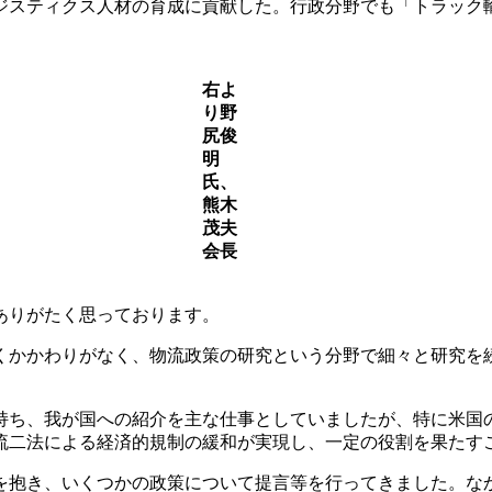
ジスティクス人材の育成に貢献した。行政分野でも「トラック
右よ
り野
尻俊
明
氏、
熊木
茂夫
会長
ありがたく思っております。
くかかわりがなく、物流政策の研究という分野で細々と研究を
持ち、我が国への紹介を主な仕事としていましたが、特に米国
流二法による経済的規制の緩和が実現し、一定の役割を果たす
を抱き、いくつかの政策について提言等を行ってきました。な