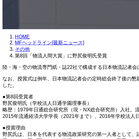
HOME
MFヘッドライン[最新ニュース]
その他
第8回「物流人間大賞」に野尻俊明氏受賞
陸・海・空の物流専門紙・誌22社で構成する日本物流記者会
なお、授賞式は例年、日本物流記者会の定時総会終了後の懇
した。
●第8回受賞者
野尻俊明氏（学校法人日通学園理事長）
略歴：1979年日通総合研究所（現・NX総合研究所）入社。
2015年流通経済大学学長（2021年まで）、2016年学
●授賞理由
野尻氏は、日本を代表する物流政策研究の第一人者として、