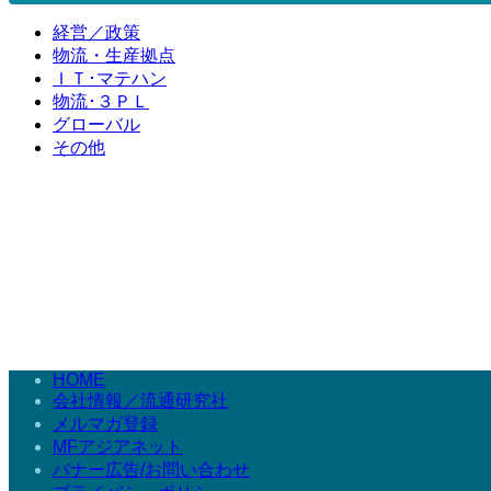
経営／政策
物流・生産拠点
ＩＴ･マテハン
物流･３ＰＬ
グローバル
その他
HOME
会社情報／流通研究社
メルマガ登録
MFアジアネット
バナー広告/お問い合わせ