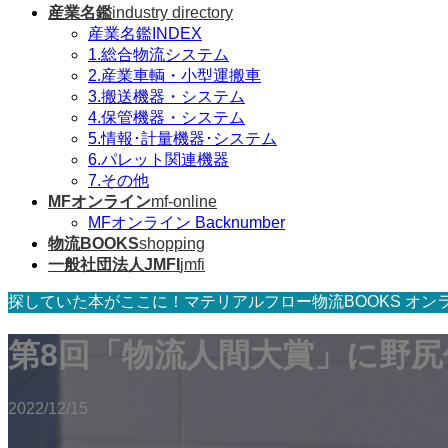
産業名鑑
industry directory
産業名鑑INDEX
1.総合物流システム
2.産業車輌・小型運搬車
3.搬送機器・システム
4.保管機器・システム
5.情報･計量機器･システム
6.パレット関連機器
7.その他
MFオンライン
mf-online
MFオンライン Backnumber
物流BOOKS
shopping
一般社団法人JMFI
jmfi
探していた本がここに！マテリアルフロー物流BOOKS オン
第8回「物流人間大賞」に野尻
2022/12/15