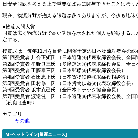
日安全問題を考える上で重要な政策に関与できたことは誇り
現在、物流分野が抱える課題は多々ありますが、今後も地味
●物流人間大賞
同賞は広く物流分野で高い功績を示された個人を顕彰すること
定する。
授賞式は、毎年11月を目途に開催予定の日本物流記者会の
第1回受賞者 川合正矩氏 （日本通運㈱代表取締役会長、全国
第2回受賞者 星野良三氏 （多摩運送㈱代表取締役会長、全
第3回受賞者 工藤泰三氏 （日本郵船㈱代表取締役会長）
第4回受賞者 石田忠正氏 （日本貨物鉄道㈱取締役相談役）
第5回受賞者 田村修二氏 （日本貨物鉄道㈱代表取締役会長）
第6回受賞者 坂本克己氏 （全日本トラック協会会長）
第7回受賞者 渡邊健二氏 （日本通運㈱代表取締役会長、全国
〈役職は当時〉
カテゴリー
その他
MFヘッドライン[最新ニュース]