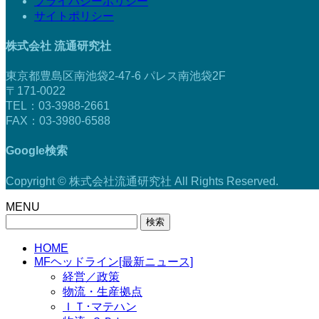
プライバシーポリシー
サイトポリシー
株式会社 流通研究社
東京都豊島区南池袋2-47-6 パレス南池袋2F
〒171-0022
TEL：03-3988-2661
FAX：03-3980-6588
Google検索
Copyright © 株式会社流通研究社 All Rights Reserved.
MENU
検
索:
HOME
MFヘッドライン[最新ニュース]
経営／政策
物流・生産拠点
ＩＴ･マテハン