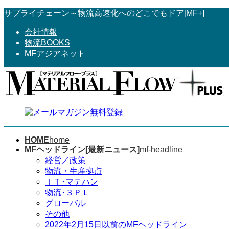
コ
ナ
サプライチェーン～物流高速化へのどこでもドア[MF+]
ン
ビ
会社情報
テ
ゲ
物流BOOKS
ン
ー
MFアジアネット
ツ
シ
へ
ョ
ス
ン
キ
に
ッ
移
プ
動
HOME
home
MFヘッドライン[最新ニュース]
mf-headline
経営／政策
物流・生産拠点
ＩＴ･マテハン
物流･３ＰＬ
グローバル
その他
2022年2月15日以前のMFヘッドライン